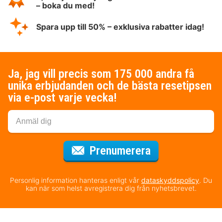
– boka du med!
Spara upp till 50% – exklusiva rabatter idag!
Ja, jag vill precis som 175 000 andra få
unika erbjudanden och de bästa resetipsen
via e-post varje vecka!
för nyhetsbrev
Prenumerera
Personlig information hanteras enligt vår
dataskyddspolicy
. Du
kan när som helst avregistrera dig från nyhetsbrevet.