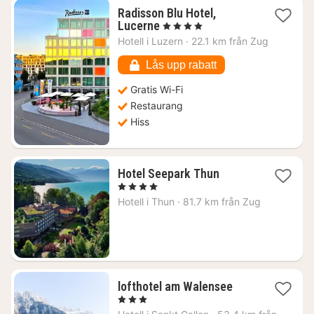
Radisson Blu Hotel,
1
Lucerne
, 4 Stjärnor
natt
Hotell i
Luzern
·
22.1 km från Zug
från
2637
Lås upp rabatt
kr.
Gratis Wi-Fi
Restaurang
Hiss
1
Hotel Seepark Thun
natt
, 4 Stjärnor
från
Hotell i
Thun
·
81.7 km från Zug
2461
kr.
1
lofthotel am Walensee
natt
, 3 Stjärnor
från