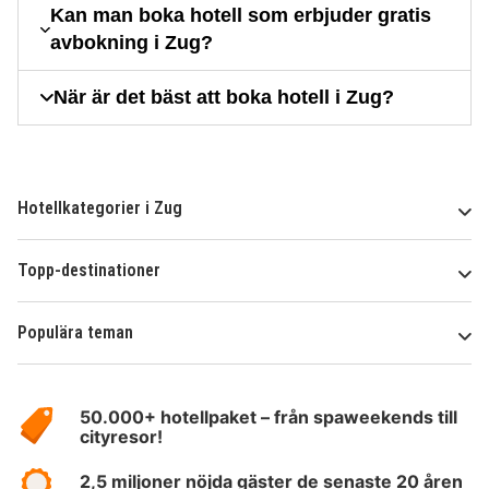
Kan man boka hotell som erbjuder gratis
avbokning i Zug?
När är det bäst att boka hotell i Zug?
Hotellkategorier i Zug
Topp-destinationer
Populära teman
Om
HotelSpecials
50.000+ hotellpaket – från spaweekends till
cityresor!
2,5 miljoner nöjda gäster de senaste 20 åren