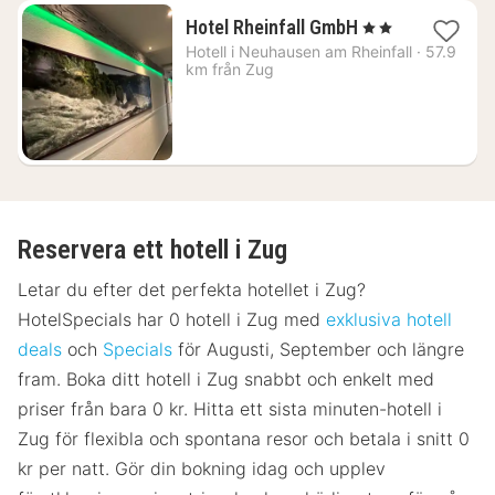
1
Hotel Rheinfall GmbH
, 2 Stjärnor
natt
Hotell i
Neuhausen am Rheinfall
·
57.9
från
km från Zug
2164
kr.
Reservera ett hotell i Zug
Letar du efter det perfekta hotellet i Zug?
HotelSpecials har 0 hotell i Zug med
exklusiva hotell
deals
och
Specials
för Augusti, September och längre
fram. Boka ditt hotell i Zug snabbt och enkelt med
priser från bara 0 kr. Hitta ett sista minuten-hotell i
Zug för flexibla och spontana resor och betala i snitt 0
kr per natt. Gör din bokning idag och upplev