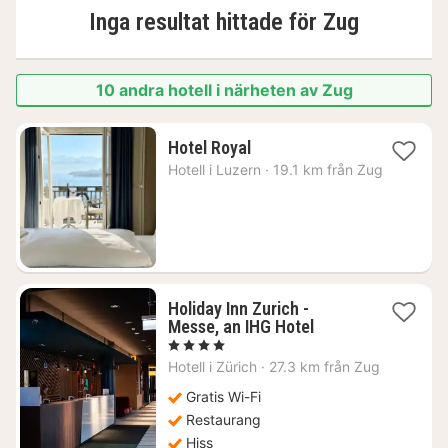
Inga resultat hittade för
Zug
10 andra hotell i närheten av Zug
1
Hotel Royal
natt
Hotell i
Luzern
·
19.1 km från Zug
från
3129
kr.
Holiday Inn Zurich -
1
Messe, an IHG Hotel
natt
, 4 Stjärnor
från
Hotell i
Zürich
·
27.3 km från Zug
1439
kr.
Gratis Wi-Fi
Restaurang
Hiss