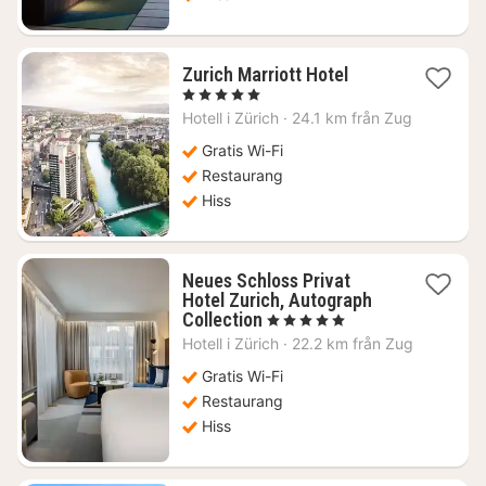
1
Zurich Marriott Hotel
natt
, 5 Stjärnor
från
Hotell i
Zürich
·
24.1 km från Zug
5125
kr.
Gratis Wi-Fi
Restaurang
Hiss
Neues Schloss Privat
Hotel Zurich, Autograph
1
Collection
, 5 Stjärnor
natt
Hotell i
Zürich
·
22.2 km från Zug
från
4691
Gratis Wi-Fi
kr.
Restaurang
Hiss