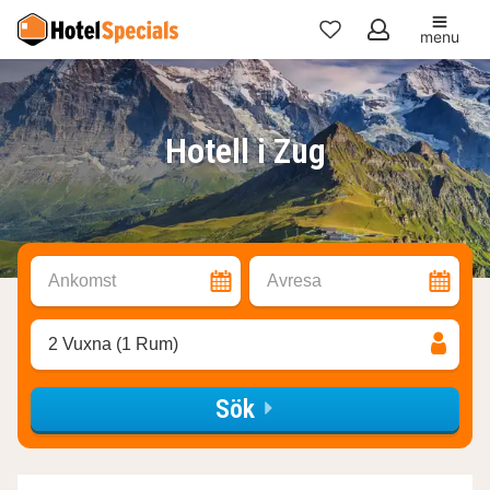
menu
Mina
favoriter
Hotell i Zug
Ankomst
Avresa
2 Vuxna (1 Rum)
Sök