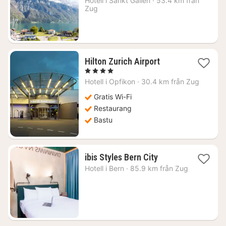
Hotell i
Sankt Gallen
·
53.4 km från
2878
Zug
kr.
1
Hilton Zurich Airport
natt
, 4 Stjärnor
från
Hotell i
Opfikon
·
30.4 km från Zug
1432
kr.
Gratis Wi-Fi
Restaurang
Bastu
1
ibis Styles Bern City
natt
Hotell i
Bern
·
85.9 km från Zug
från
2080
kr.