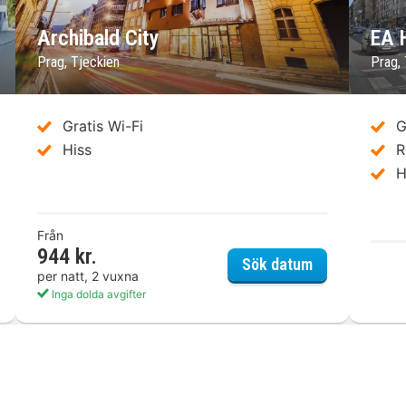
Archibald City
EA 
Prag, Tjeckien
Prag,
Gratis Wi-Fi
G
Hiss
R
H
Från
944 kr.
O Prag Rhea
Archibald City
Sök datum
per natt, 2 vuxna
Inga dolda avgifter