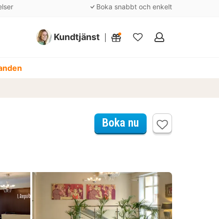
elser
Boka snabbt och enkelt
Kundtjänst
Mina
favoriter
danden
Boka nu