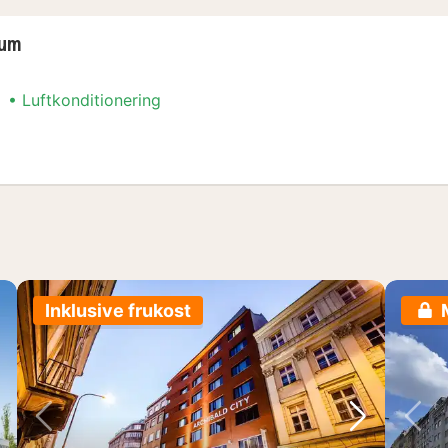
rum
Luftkonditionering
ngar-paket
Inklusive frukost
sta bild
Föregående bild
Nästa bild
Fö