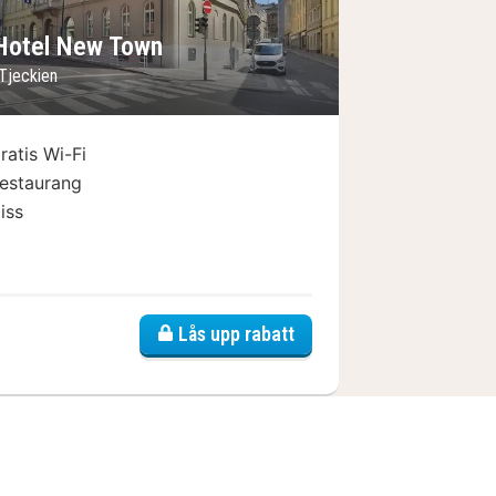
Hotel New Town
 Tjeckien
ratis Wi-Fi
estaurang
iss
Lås upp rabatt