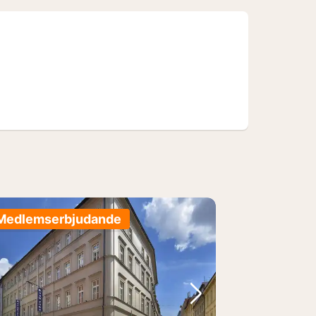
Medlemserbjudande
regående bild
Nästa bild