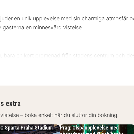
erbjuder en unik upplevelse med sin charmiga atmosfär 
e gästerna en minnesvärd vistelse.
rag, bara en kort promenad från stadens centrum och des
 njuta av områdets rika kulturarv. Området erbjuder utm
 enkelt att ta sig runt. För gäster som anländer med bil
es extra
ter
 vistelse – boka enkelt när du slutför din bokning.
AC Sparta Praha Stadium
Prag: Ölspaupplevelse med