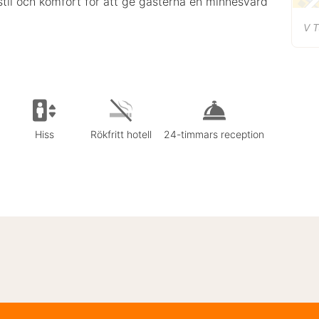
til och komfort för att ge gästerna en minnesvärd
V T
Hiss
Rökfritt hotell
24-timmars reception