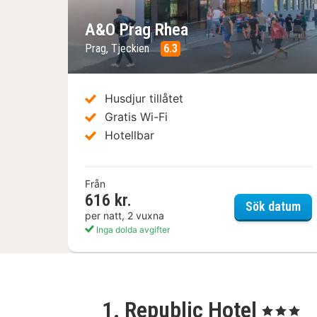
A&O Prag Rhea
Prag, Tjeckien
6.3
Husdjur tillåtet
Gratis Wi-Fi
Hotellbar
Från
616 kr.
A&
Sök datum
per natt, 2 vuxna
Inga dolda avgifter
1. Republic Hotel
, 3 Stjärnor