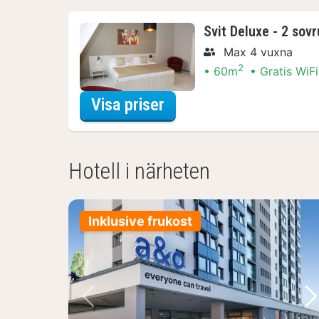
Svit Deluxe - 2 sov
Max 4 vuxna
2
60m
Gratis WiFi
för Båtturer & kryssni
Visa priser
Hotell i närheten
Inklusive frukost
Föregående bild
Nä