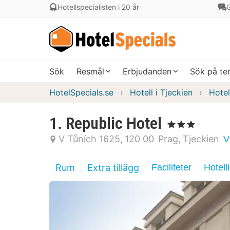
Hotellspecialisten i 20 år
G
Sök
Resmål
Erbjudanden
Sök på t
HotelSpecials.se
Hotell i Tjeckien
Hotel
1. Republic Hotel
, 3 Stjärnor
V Tůních 1625
120 00
Prag
Tjeckien
V
Rum
Extra tillägg
Faciliteter
Hotell