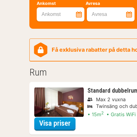
Ankomst
Avresa
Ankomst
Avresa
Få exklusiva rabatter på detta h
Rum
Standard dubbelrum
Max 2 vuxna
Twinsäng och du
2
15m
Gratis WiFi
för Båtturer & kryssni
Visa priser