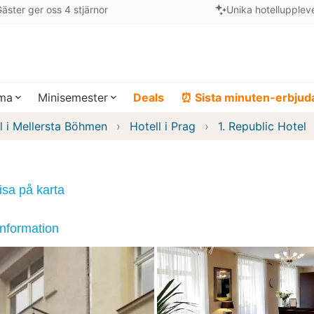
äster ger oss 4 stjärnor
Unika hotellupplev
ema
Minisemester
Deals
⏰ Sista minuten-erbju
l i Mellersta Böhmen
Hotell i Prag
1. Republic Hotel
isa på karta
information