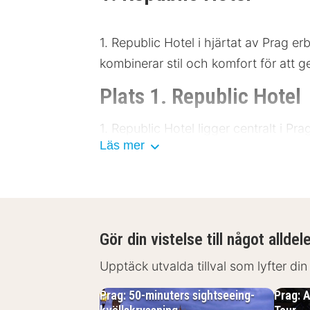
1. Republic Hotel i hjärtat av Prag 
kombinerar stil och komfort för att g
Plats 1. Republic Hotel
1. Republic Hotel ligger centralt i P
Läs mer
utforska de närliggande museerna och
med både buss och tåg, vilket gör det
närheten.
Wenceslas-torget: 500 meter
Gör din vistelse till något alldel
Museum of Communism: 700 me
Gamla stadens torg: 1 kilometer
Upptäck utvalda tillval som lyfter din
Karlsbron: 1,5 kilometer
Pragborgen: 2 kilometer
Prag: 50-minuters sightseeing-
Prag: 