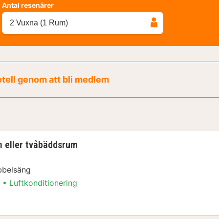
Antal resenärer
2 Vuxna (1 Rum)
otell genom att bli medlem
 eller tvåbäddsrum
bbelsäng
Luftkonditionering
ngar-paket