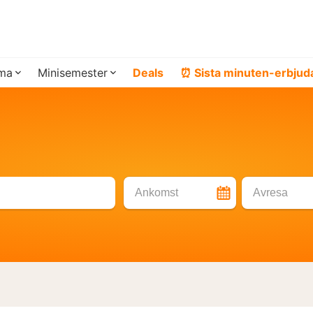
ema
Minisemester
Deals
⏰ Sista minuten-erbju
Ankomst
Avresa