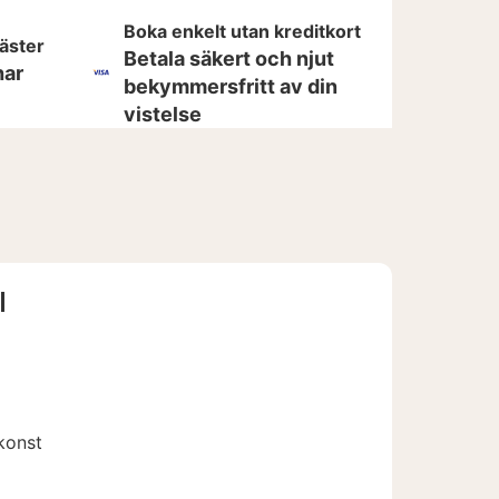
Boka enkelt utan kreditkort
gäster
Betala säkert och njut
har
bekymmersfritt av din
vistelse
l
konst