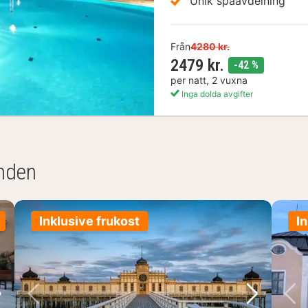
Unik spaavdelning
Från
4280 kr.
2479 kr.
rabatt
-42 %
per natt, 2 vuxna
Inga dolda avgifter
anden
Inklusive frukost
In
ästa bild
Föregående bild
Nästa bil
F