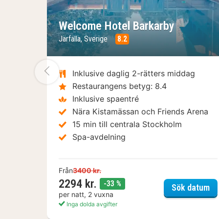
Welcome Hotel Barkarby
Järfälla, Sverige
8.2
Föregående bild
Inklusive daglig 2-rätters middag
Restaurangens betyg: 8.4
Inklusive spaentré
Nära Kistamässan och Friends Arena
15 min till centrala Stockholm
Spa-avdelning
Från
3400 kr.
2294 kr.
rabatt
-33 %
We
Sök datum
per natt, 2 vuxna
Inga dolda avgifter