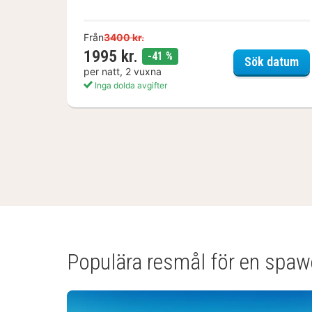
Från
3400 kr.
1995 kr.
rabatt
-41 %
Ny
Sök datum
per natt, 2 vuxna
Inga dolda avgifter
(6
hotell
och
boenden)
Populära resmål för en spa