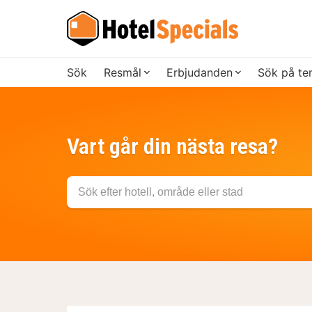
Sök
Resmål
Erbjudanden
Sök på t
Vart går din nästa resa?
Sök efter hotell, område eller stad