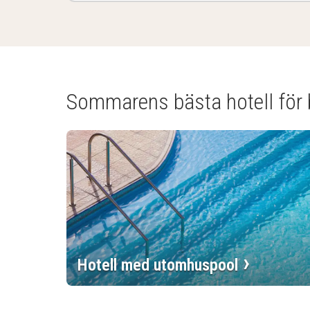
(5
hotell
och
boenden)
Sommarens bästa hotell för
Hotell med utomhuspool