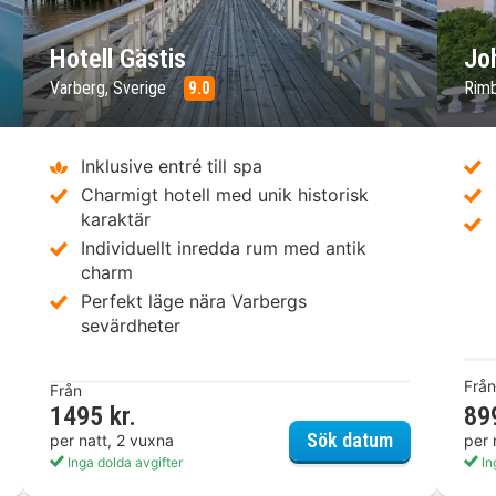
Hotell Gästis
Jo
Varberg, Sverige
9.0
Rimb
Inklusive entré till spa
Charmigt hotell med unik historisk
karaktär
Individuellt inredda rum med antik
charm
Perfekt läge nära Varbergs
sevärdheter
Från
Från
1495 kr.
89
lcome Hotel Barkarby
Hotell Gästis
Sök datum
per natt, 2 vuxna
per 
Inga dolda avgifter
In