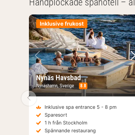
Handplockade spahotell – al
Inklusive frukost
Föregående bild
N
Nynäs Havsbad
Nynäshamn, Sverige
8.8
Föregående bild
Inklusive spa entrance 5 - 8 pm
Sparesort
1 h från Stockholm
Spännande restaurang