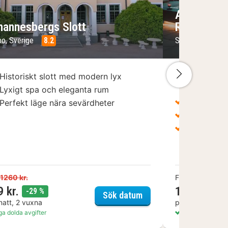
Ad Astra by
hannesbergs Slott
Resort
o, Sverige
8.2
Södertälje, Sve
Nästa bil
Historiskt slott med modern lyx
Inklusive 
Snäckvike
Lyxigt spa och eleganta rum
Inspirerat
Perfekt läge nära sevärdheter
Exklusivt
28 min fr
1260 kr.
Från
3299 kr.
9 kr.
1589 kr.
rabatt
-29 %
-
Johannesbergs Slott
Sök datum
natt, 2 vuxna
per natt, 2 vux
ga dolda avgifter
Inga dolda avgif