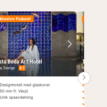
klusive frukost
Inklusive 
d
öregående bild
Nästa bild
Föregåen
sta Boda Art Hotel
The Steam
a, Sverige
8.7
Västerås, Sveri
Nästa bil
Designhotell med glaskonst
Inklusive t
50 min fr. Växjö
3 restaur
Unik spaavdelning
Industrir
Unik Pool