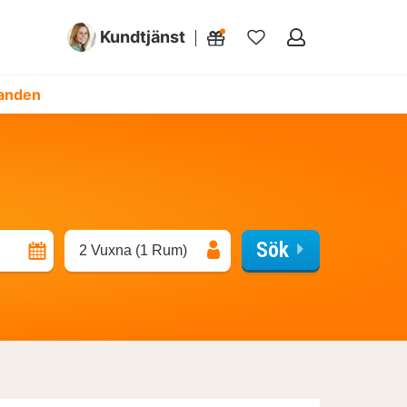
Kundtjänst
Mina
favoriter
danden
Sök
2 Vuxna (1 Rum)