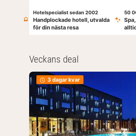
Hotelspecialist sedan 2002
50 0
Handplockade hotell, utvalda
Spa,
för din nästa resa
allt
Veckans deal
3 dagar kvar
Föregående bild