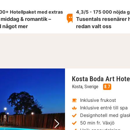
00+ Hotellpaket med extras
4,3/5 - 175 000 nöjda 
 middag & romantik –
Tusentals resenärer 
id något mer
redan valt oss
Kosta Boda Art Hote
Kosta, Sverige
8.7
Inklusive frukost
Inklusive entré till spa
Designhotell med glas
50 min fr. Växjö
Nästa bild