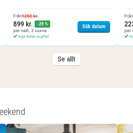
Från
1260 kr.
Från
899 kr.
22
rabatt
-29 %
näs Havsbad
Johannesber
Sök datum
per natt, 2 vuxna
per 
Inga dolda avgifter
In
hotell och boenden
Se allt
weekend