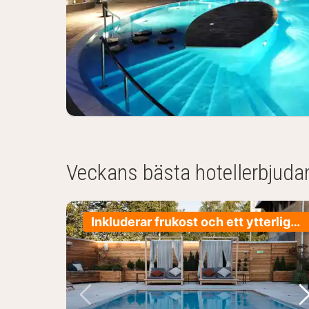
(1
result)
Veckans bästa hotellerbjud
Inkluderar frukost och ett ytterligare huvudmål
Föregående bild
N