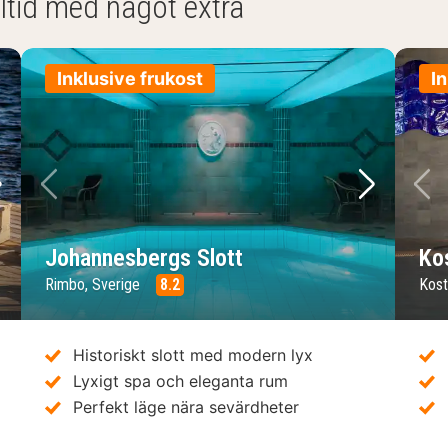
ltid med något extra
Inklusive frukost
In
ästa bild
Föregående bild
Nästa bil
F
Johannesbergs Slott
Ko
Rimbo, Sverige
8.2
Kost
Historiskt slott med modern lyx
Lyxigt spa och eleganta rum
Perfekt läge nära sevärdheter