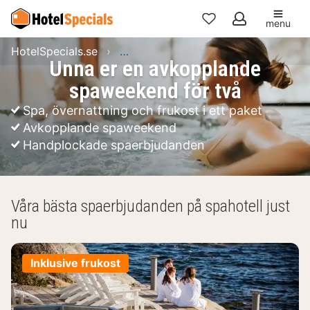
menu
Mina
HotelSpecials.se
Unna er en avkopplande spaweekend
favoriter
Unna er en avkopplande
spaweekend för två
Spa, övernattning och frukost i ett paket
Avkopplande spaweekend
Handplockade spaerbjudanden
Våra bästa spaerbjudanden på spahotell just
nu
Inklusive frukost