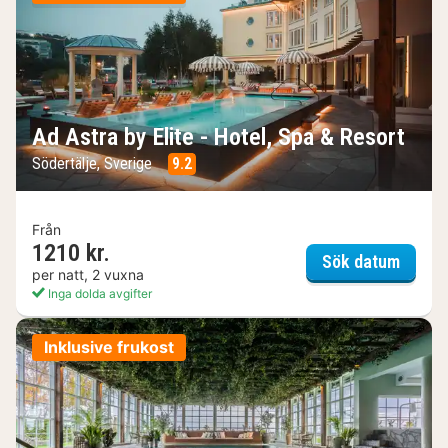
Ad Astra by Elite - Hotel, Spa & Resort
Södertälje, Sverige
9.2
Från
1210 kr.
Ad Ast
Sök datum
per natt, 2 vuxna
Inga dolda avgifter
Inklusive frukost