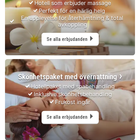
Hotell som erbjuder massage
Perfekt för en härlig helg 
En upplevelse för återhämtning & total 
avkoppling
Se alla erbjudanden
Skönhetspaket med övernattning
Hotellpaket med spabehandling
Inklusive skönhetsbehandling
Frukost ingår
Se alla erbjudanden