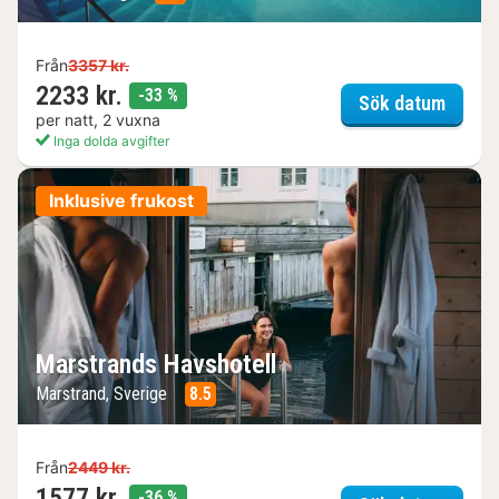
Från
3357 kr.
2233 kr.
rabatt
-33 %
Kosta 
Sök datum
per natt, 2 vuxna
Inga dolda avgifter
Inklusive frukost
Marstrands Havshotell
Marstrand, Sverige
8.5
Från
2449 kr.
1577 kr.
rabatt
-36 %