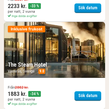
2233 kr.
rabatt
-33 %
Kosta 
Sök datum
per natt, 2 vuxna
Inga dolda avgifter
Inklusive frukost
The Steam Hotel
Västerås, Sverige
9.0
Från
2862 kr.
1883 kr.
rabatt
-34 %
The St
Sök datum
per natt, 2 vuxna
Inga dolda avgifter