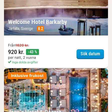
Welcome Hotel Barkarby
Järfälla, Sverige
8.2
Från
1620 kr.
920 kr.
rabatt
-43 %
Welco
Sök datum
per natt, 2 vuxna
Inga dolda avgifter
Inklusive frukost