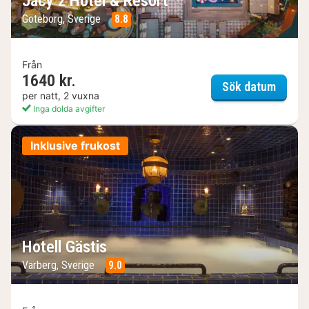
Jacy’z Hotel & Resort
Göteborg, Sverige
8.8
Från
1640 kr.
Jacy’z
Sök datum
per natt, 2 vuxna
Inga dolda avgifter
Inklusive frukost
Hotell Gästis
Varberg, Sverige
9.0