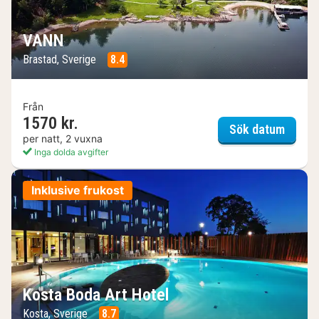
VANN
Brastad, Sverige
8.4
Från
1570 kr.
VANN
Sök datum
per natt, 2 vuxna
Inga dolda avgifter
Inklusive frukost
Kosta Boda Art Hotel
Kosta, Sverige
8.7