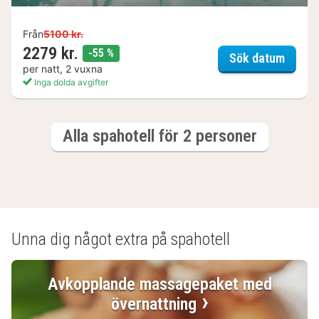
Från
5100 kr.
2279 kr.
rabatt
-55 %
Ellery
Sök datum
per natt, 2 vuxna
Inga dolda avgifter
(12
hotell
Alla spah
Alla spahotell för 2 personer
och
boenden)
Unna dig något extra på spahotell
Avkopplande massagepaket med
övernattning