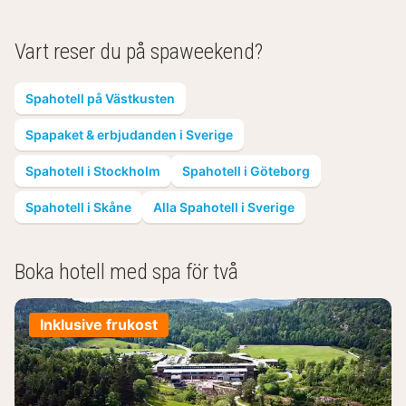
boenden)
Vart reser du på spaweekend?
Spahotell på Västkusten
Spapaket & erbjudanden i Sverige
Spahotell i Stockholm
Spahotell i Göteborg
Spahotell i Skåne
Alla Spahotell i Sverige
Boka hotell med spa för två
Inklusive frukost