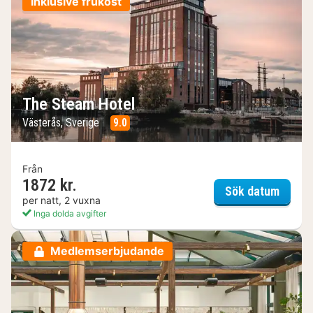
Inklusive frukost
The Steam Hotel
Västerås, Sverige
9.0
Från
1872 kr.
The St
Sök datum
per natt, 2 vuxna
Inga dolda avgifter
Medlemserbjudande