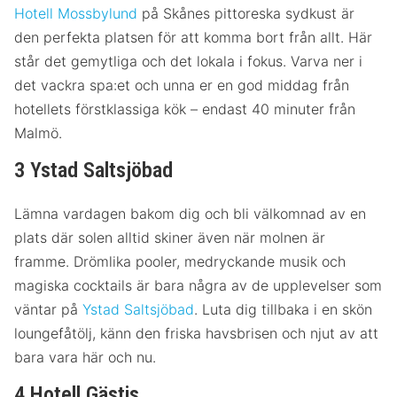
Hotell Mossbylund
på Skånes pittoreska sydkust är
den perfekta platsen för att komma bort från allt. Här
står det gemytliga och det lokala i fokus. Varva ner i
det vackra spa:et och unna er en god middag från
hotellets förstklassiga kök – endast 40 minuter från
Malmö.
3 Ystad Saltsjöbad
Lämna vardagen bakom dig och bli välkomnad av en
plats där solen alltid skiner även när molnen är
framme. Drömlika pooler, medryckande musik och
magiska cocktails är bara några av de upplevelser som
väntar på
Ystad Saltsjöbad
. Luta dig tillbaka i en skön
loungefåtölj, känn den friska havsbrisen och njut av att
bara vara här och nu.
4 Hotell Gästis