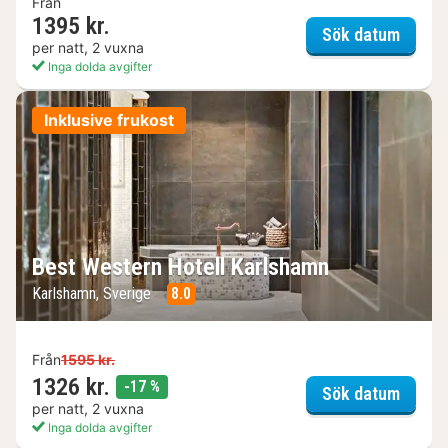
Från
1395 kr.
Hotell
Sök datum
per natt, 2 vuxna
Inga dolda avgifter
Inklusive frukost
Best Western Hotell Karlshamn
Karlshamn, Sverige
8.0
Från
1595 kr.
1326 kr.
rabatt
-17 %
Best W
Sök datum
per natt, 2 vuxna
Inga dolda avgifter