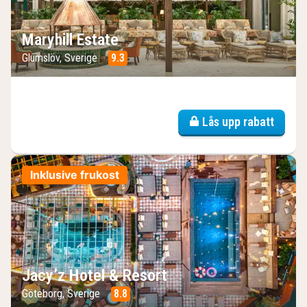
Maryhill Estate
Glumslöv, Sverige
9.3
Lås upp rabatt
Inklusive frukost
Jacy’z Hotel & Resort
Göteborg, Sverige
8.8