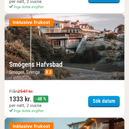
per natt, 2 vuxna
Inga dolda avgifter
Inklusive frukost
Smögens Hafvsbad
Smögen, Sverige
8.3
Från
2547 kr.
1333 kr.
rabatt
-48 %
Smöge
Sök datum
per natt, 2 vuxna
Inga dolda avgifter
Inklusive frukost