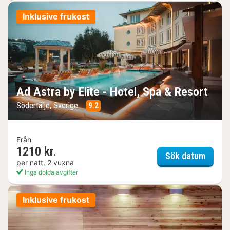
Inklusive frukost
Ad Astra by Elite - Hotel, Spa & Resort
Södertälje, Sverige
9.2
Från
1210 kr.
Ad Ast
Sök datum
per natt, 2 vuxna
Inga dolda avgifter
Inklusive frukost