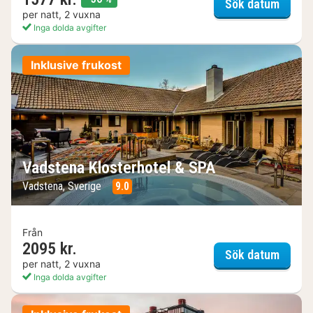
Marstr
Sök datum
per natt, 2 vuxna
Inga dolda avgifter
Inklusive frukost
Vadstena Klosterhotel & SPA
Vadstena, Sverige
9.0
Från
2095 kr.
Vadste
Sök datum
per natt, 2 vuxna
Inga dolda avgifter