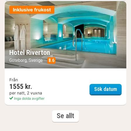
Inklusive frukost
Hotel Riverton
Göteborg, Sverige
8.6
Från
1555 kr.
Hotel 
Sök datum
per natt, 2 vuxna
Inga dolda avgifter
(10
hotell och boenden
Se allt
hotell
och