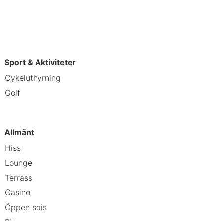
utrustat gym öppet dygnet runt. Det
mulatorer. På Jacy’z finns även Big
Sport & Aktiviteter
igheter och lyxiga detaljer för att
Cykeluthyrning
Golf
Allmänt
Hiss
Lounge
Terrass
Casino
Öppen spis