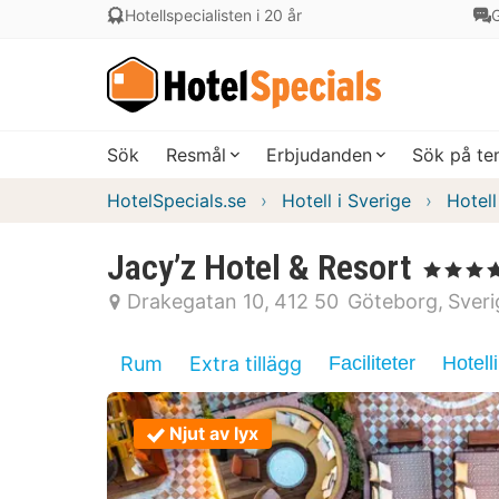
Hotellspecialisten i 20 år
G
Sök
Resmål
Erbjudanden
Sök på t
HotelSpecials.se
Hotell i Sverige
Hotell
Jacy’z Hotel & Resort
, 4 Stjärnor
Drakegatan 10
412 50
Göteborg
Sveri
Rum
Extra tillägg
Faciliteter
Hotell
Njut av lyx