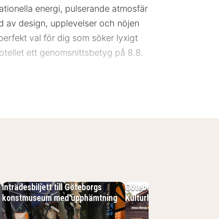
nationella energi, pulserande atmosfär
ld av design, upplevelser och nöjen
rfekt val för dig som söker lyxigt
hotellet ett genomsnittsbetyg på 8.8.
Inträdesbiljett till Göteborgs
Göteborg: Biljett till Alfo
konstmuseum med upphämtning
Kulturhus
r dig som söker hotell i centrala