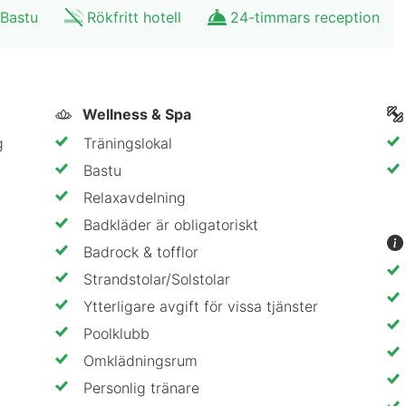
Bastu
Rökfritt hotell
24-timmars reception
ar tillgång till Sports Club på våning 3, med ett fullt 
oard, bordtennis och biljard, samt bokningsbara golfsi
vent, samt mindre scener med regelbunden livemusik.
Wellness & Spa
cierge, blomsterbutik och en deli som erbjuder bekväml
g
Träningslokal
Bastu
utsikt över Göteborg
Relaxavdelning
Badkläder är obligatoriskt
ges mest imponerande poolupplevelser:
Badrock & tofflor
tad, tropiska drinkar och utsikt över hela staden.
Strandstolar/Solstolar
avslappnad, elegant och lekfull.
Ytterligare avgift för vissa tjänster
Poolklubb
ldens topp 10 bästa rooftop-pooler.
Omklädningsrum
 förmiddagarna.
Personlig tränare