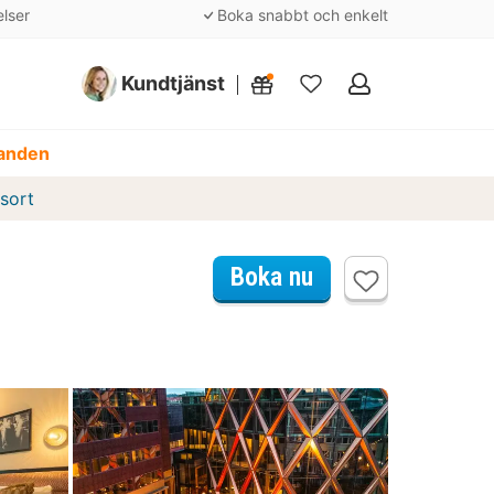
elser
Boka snabbt och enkelt
Kundtjänst
Mina
favoriter
danden
sort
Boka nu