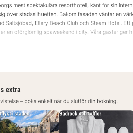
orgs mest spektakulära resorthotell, känt för sin inter
sig över stadssilhuetten. Bakom fasaden väntar en vär
 Saltsjöbad, Ellery Beach Club och Steam Hotel. Ett pe
ller en oförglömlig spaweekend i city. Våra gäster ger 
et till allt
törsta sevärdheter:
es extra
 vistelse – boka enkelt när du slutför din bokning.
flykt i staden
Badrock och tofflor
 Göteborg, nära stadens största attraktioner, perfekt fö