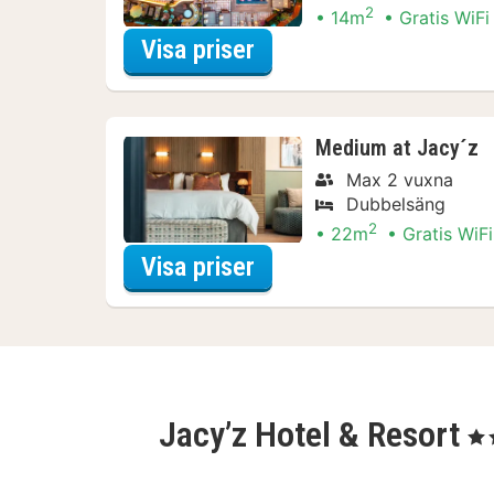
2
14m
Gratis WiFi
för Small at Jacy´z
Visa priser
Medium at Jacy´z
Max 2 vuxna
Dubbelsäng
2
22m
Gratis WiFi
för Medium at Jacy´z
Visa priser
Jacy’z Hotel & Resort
, 4 S