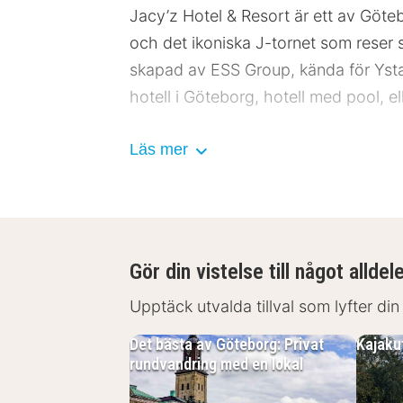
Jacy’z Hotel & Resort är ett av Göteb
och det ikoniska J-tornet som reser 
skapad av ESS Group, kända för Ystad
hotell i Göteborg, hotell med pool, e
Centralt läge i Göteborg med närh
Läs mer
Här bor du nära flera av Göteborgs s
Avenyn – 900 m
Universeum – 1 km
Gör din vistelse till något alldel
Liseberg – 1,1 km
Ullevi – 1,4 km
Upptäck utvalda tillval som lyfter din
Trädgårdsföreningen – 1,5 km
Haga – 1,8 km
Det bästa av Göteborg: Privat
Kajakut
rundvandring med en lokal
Jacyz Hotel & Resort ligger centralt i