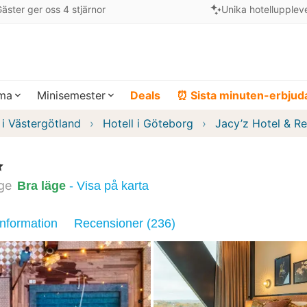
äster ger oss 4 stjärnor
Unika hotellupplev
ema
Minisemester
Deals
⏰ Sista minuten-erbju
 i Västergötland
Hotell i Göteborg
Jacy’z Hotel & Re
ge
Bra läge
- Visa på karta
information
Recensioner (236)