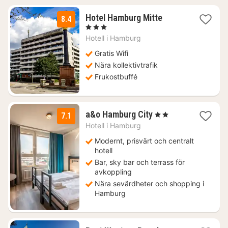
1
Hotel Hamburg Mitte
8.4
natt
, 3 Stjärnor
från
Hotell i
Hamburg
1229
kr.
Gratis Wifi
Nära kollektivtrafik
Frukostbuffé
2
a&o Hamburg City
, 2 Stjärnor
7.1
nätter
Hotell i
Hamburg
för
982
Modernt, prisvärt och centralt
kr.
hotell
Bar, sky bar och terrass för
avkoppling
Nära sevärdheter och shopping i
Hamburg