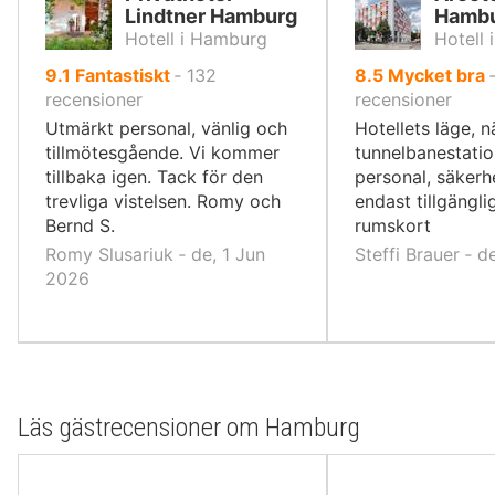
Lindtner Hamburg
Hamb
Hotell i Hamburg
Hotell
av
av
9.1
Fantastiskt
‐
132
8.5
Mycket bra
10,
10,
recensioner
recensioner
Utmärkt personal, vänlig och
Hotellets läge, n
tillmötesgående. Vi kommer
tunnelbanestatio
tillbaka igen. Tack för den
personal, säkerhe
trevliga vistelsen. Romy och
endast tillgängl
Bernd S.
rumskort
Romy Slusariuk ‐ de, 1 Jun
Steffi Brauer ‐ 
2026
Läs gästrecensioner om Hamburg