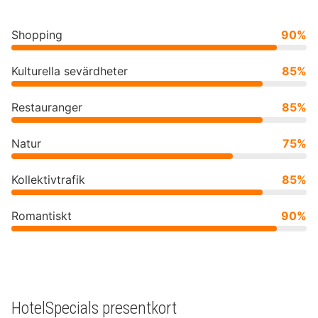
Shopping
90%
Kulturella sevärdheter
85%
Restauranger
85%
Natur
75%
Kollektivtrafik
85%
Romantiskt
90%
HotelSpecials presentkort