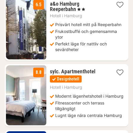
a&o Hamburg
6.5
2
Reeperbahn
, 2 Stjärnor
nätter
Hotell i
Hamburg
för
752
Prisvärt hotell mitt på Reeperbahn
kr.
Frukostbuffé och gemensamma
ytor
Perfekt läge för nattliv och
sevärdheter
1
sylc. Apartmenthotel
8.8
natt
Designhotell
från
1316
Hotell i
Hamburg
kr.
Modernt lägenhetshotell i Hamburg
Fitnesscenter och terrass
tillgängligt
Lugnt läge nära centrala Hamburg