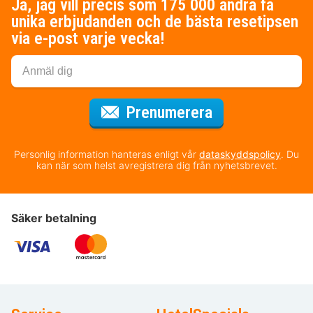
Ja, jag vill precis som 175 000 andra få
unika erbjudanden och de bästa resetipsen
via e-post varje vecka!
för nyhetsbrev
Prenumerera
Personlig information hanteras enligt vår
dataskyddspolicy
. Du
kan när som helst avregistrera dig från nyhetsbrevet.
Säker betalning