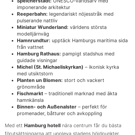
Speicherstadt:
UNESCO-världsarv med
imponerande arkitektur
Reeperbahn:
legendariskt nöjesstråk med
pulserande nattliv
Miniatur Wunderland:
världens största
modelljärnväg
Hamn­rundtur:
upptäck Hamburgs maritima sida
från vattnet
Hamburg Rathaus:
pampigt stadshus med
guidade visningar
Michel (St. Michaeliskyrkan)
– ikonisk kyrka
med utsiktstorn
Planten un Blomen:
stort och vackert
grönområde
Fischmarkt
– traditionell marknad med äkta
hamnkänsla
Binnen- och Außenalster
– perfekt för
promenader, båtturer och avkoppling
Med ett
Hamburg hotell
nära centrum får du bästa
förutsättningarna att uppleva stadens höjdpunkter,