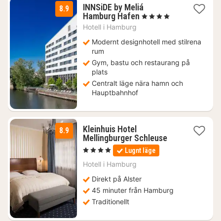
INNSiDE by Meliá
8.9
1
Hamburg Hafen
, 4 Stjärnor
natt
Hotell i
Hamburg
från
1497
Modernt designhotell med stilrena
kr.
rum
Gym, bastu och restaurang på
plats
Centralt läge nära hamn och
Hauptbahnhof
Kleinhuis Hotel
8.9
3
Mellingburger Schleuse
nätter
, 4 Stjärnor
Lugnt läge
för
1098
Hotell i
Hamburg
kr.
Direkt på Alster
45 minuter från Hamburg
Traditionellt