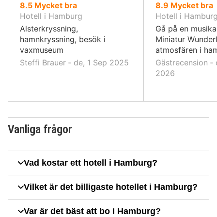
av
av
8.5
Mycket bra
8.9
Mycket bra
10,
10,
Hotell i Hamburg
Hotell i Hambur
Alsterkryssning,
Gå på en musika
hamnkryssning, besök i
Miniatur Wunderl
vaxmuseum
atmosfären i ha
Steffi Brauer ‐ de, 1 Sep 2025
Gästrecension ‐ 
2026
Vanliga frågor
Vad kostar ett hotell i Hamburg?
Vilket är det billigaste hotellet i Hamburg?
Var är det bäst att bo i Hamburg?