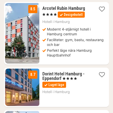
1
Arcotel Rubin Hamburg
8.5
natt
, 4 Stjärnor
Designhotell
från
1212
Hotell i
Hamburg
kr.
Modernt 4-stjärnigt hotell i
Hamburg centrum
Faciliteter: gym, bastu, restaurang
och bar
Perfekt läge nära Hamburg
Hauptbahnhof
Dorint Hotel Hamburg -
8.7
1
Eppendorf
, 4 Stjärnor
natt
Lugnt läge
från
1382
Hotell i
Hamburg
kr.