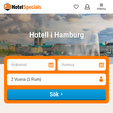
menu
Mina
favoriter
Hotell i Hamburg
Ankomst
Avresa
2 Vuxna (1 Rum)
Sök