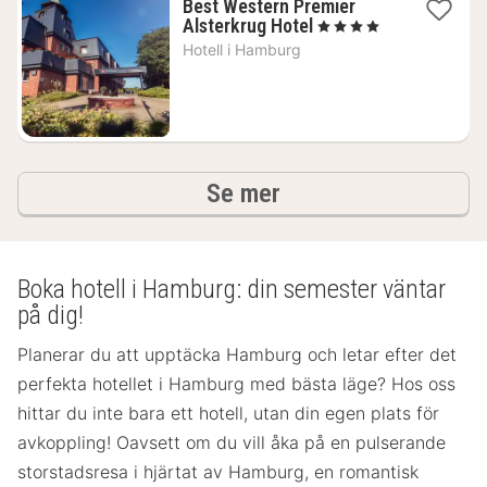
Best Western Premier
1
Alsterkrug Hotel
, 4 Stjärnor
natt
Hotell i
Hamburg
från
1620
kr.
hotell och boenden
Se mer
Boka hotell i Hamburg: din semester väntar
på dig!
Planerar du att upptäcka Hamburg och letar efter det
perfekta hotellet i Hamburg med bästa läge? Hos oss
hittar du inte bara ett hotell, utan din egen plats för
avkoppling! Oavsett om du vill åka på en pulserande
storstadsresa i hjärtat av Hamburg, en romantisk