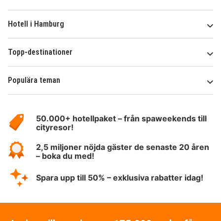
Hotell i Hamburg
Topp-destinationer
Populära teman
Om
HotelSpecials
50.000+ hotellpaket – från spaweekends till
cityresor!
2,5 miljoner nöjda gäster de senaste 20 åren
– boka du med!
Spara upp till 50% – exklusiva rabatter idag!