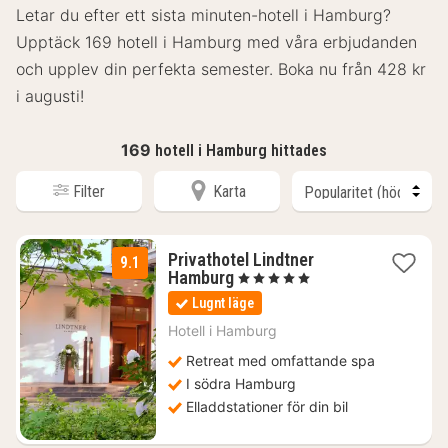
Letar du efter ett sista minuten-hotell i Hamburg?
Upptäck 169 hotell i Hamburg med våra erbjudanden
och upplev din perfekta semester. Boka nu från 428 kr
i augusti!
169
hotell i Hamburg hittades
Filter
Karta
Privathotel Lindtner
9.1
1
Hamburg
, 5 Stjärnor
natt
Lugnt läge
från
1941
Hotell i
Hamburg
kr.
Retreat med omfattande spa
I södra Hamburg
Elladdstationer för din bil