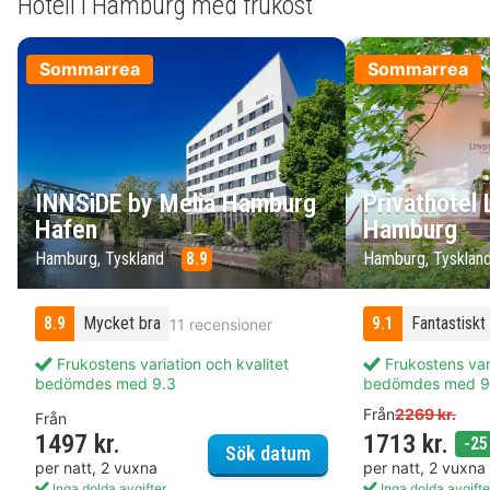
Hotell i Hamburg med frukost
Sommarrea
Sommarrea
INNSiDE by Meliá Hamburg
Privathotel 
Hafen
Hamburg
Hamburg, Tyskland
8.9
Hamburg, Tysklan
8.9
Mycket bra
9.1
Fantastiskt
11 recensioner
Frukostens variation och kvalitet
Frukostens vari
bedömdes med 9.3
bedömdes med 9
Från
2269 kr.
Från
1497 kr.
1713 kr.
-25
INNSiDE by Meliá Ham
Sök datum
per natt, 2 vuxna
per natt, 2 vuxna
Inga dolda avgifter
Inga dolda avgifte