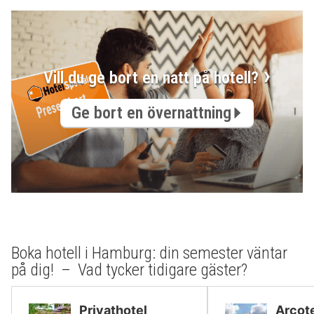
Vill du ge bort en natt på hotell?
Ge bort en övernattning
Boka hotell i Hamburg: din semester väntar
på dig! – Vad tycker tidigare gäster?
Privathotel
Arcote