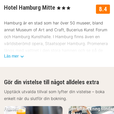
Hotel Hamburg Mitte
, 3 Stjärnor
8.4
Hamburg är en stad som har över 50 museer, bland
annat Museum of Art and Craft, Bucerius Kunst Forum
och Hamburg Kunsthalle. I Hamburg finns även en
världsberömd opera, Staatsoper Hamburg. Promenera
längs med vattnet i den stora hamnen och se på de
Läs mer
romantiska broarna och de historiska byggnaderna.
Passa på att göra ett besök i den stora hamnen, med
fiskmarknader och matställen där du kan njuta av
Gör din vistelse till något alldeles extra
alldeles färsk fisk och skaldjur. I Hamburg finns många
fina promenadstråk och restauranger med
Upptäck utvalda tillval som lyfter din vistelse – boka
uteserveringar. För en kulinarisk mat- och dryckresa är
enkelt när du slutför din bokning.
Hamburg definitivt ett toppenalternativ.
Frukost
Sen utcheckning sönda
Hotellet serverar dagligen en riklig frukostbuffé. I