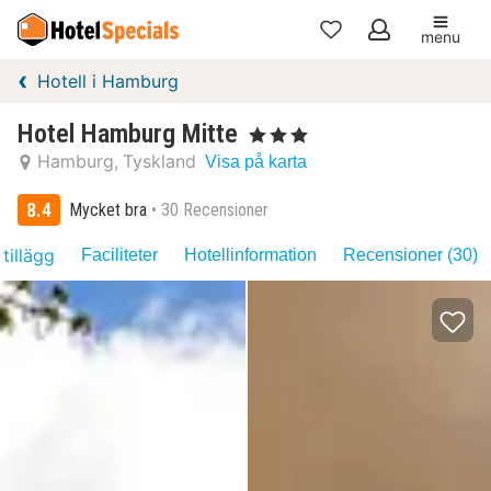
menu
Mina
Hotell i Hamburg
favoriter
Hotel Hamburg Mitte
, 3 Stjärnor
Hamburg
Tyskland
Visa på karta
8.4
Mycket bra
30 Recensioner
 tillägg
Faciliteter
Hotellinformation
Recensioner (30)