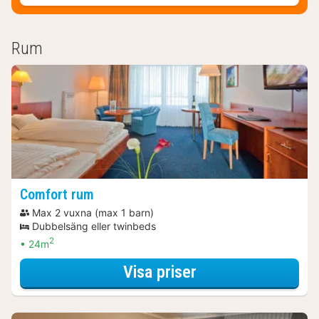
Rum
Comfort rum
Max 2 vuxna (max 1 barn)
Dubbelsäng eller twinbeds
2
24m
för Romantiskt w
Visa priser