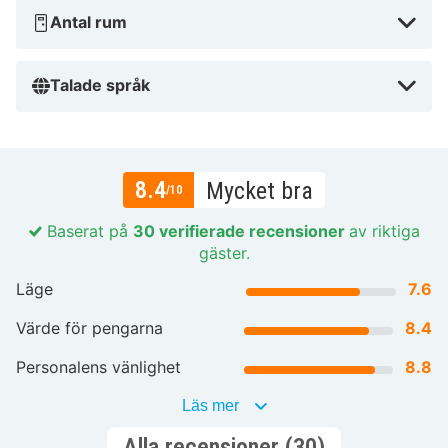
Antal rum
Talade språk
8.4
Mycket bra
/10
Baserat på
30 verifierade recensioner
av riktiga
gäster.
Läge
7.6
Värde för pengarna
8.4
Personalens vänlighet
8.8
Läs mer
Alla recensioner (30)