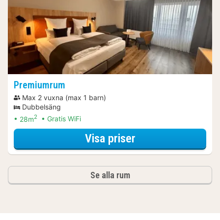
Premiumrum
Max 2 vuxna (max 1 barn)
Dubbelsäng
2
28m
Gratis WiFi
för Upgrade Speci
Visa priser
Se alla rum