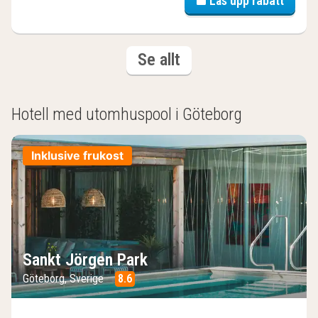
Lås upp rabatt
(3
hotell och boenden
Se allt
hotell
och
boenden)
Hotell med utomhuspool i Göteborg
Inklusive frukost
Sankt Jörgen Park
Göteborg, Sverige
8.6