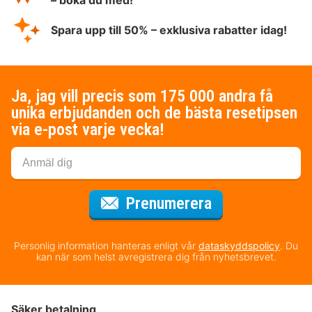
Spara upp till 50% – exklusiva rabatter idag!
Ja, jag vill precis som 175 000 andra få
unika erbjudanden och de bästa resetipsen
via e-post varje vecka!
för nyhetsbrev
Prenumerera
Personlig information hanteras enligt vår
dataskyddspolicy
. Du
kan när som helst avregistrera dig från nyhetsbrevet.
Säker betalning