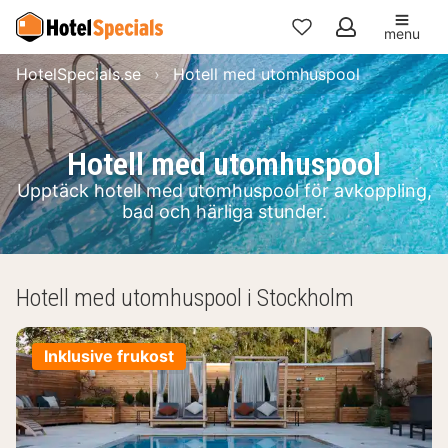
menu
Mina
HotelSpecials.se
Hotell med utomhuspool
favoriter
Hotell med utomhuspool
Upptäck hotell med utomhuspool för avkoppling,
bad och härliga stunder.
Hotell med utomhuspool i Stockholm
Inklusive frukost