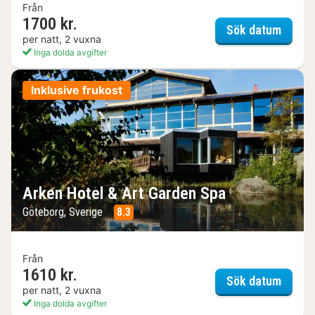
Från
1700 kr.
Sankt 
Sök datum
per natt, 2 vuxna
Inga dolda avgifter
Inklusive frukost
Arken Hotel & Art Garden Spa
Göteborg, Sverige
8.3
Från
1610 kr.
Arken 
Sök datum
per natt, 2 vuxna
Inga dolda avgifter