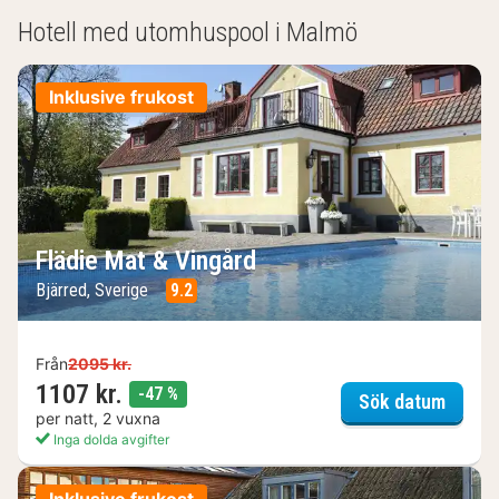
boenden)
Hotell med utomhuspool i Malmö
Inklusive frukost
Flädie Mat & Vingård
Bjärred, Sverige
9.2
Från
2095 kr.
1107 kr.
rabatt
-47 %
Flädie
Sök datum
per natt, 2 vuxna
Inga dolda avgifter