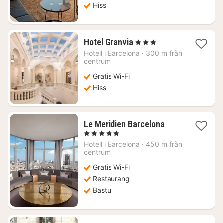
Hiss
1
Hotel Granvia
, 3 Stjärnor
natt
Hotell i
Barcelona
·
300 m från
från
centrum
2082
Gratis Wi-Fi
kr.
Hiss
1
Le Meridien Barcelona
natt
, 5 Stjärnor
från
Hotell i
Barcelona
·
450 m från
3059
centrum
kr.
Gratis Wi-Fi
Restaurang
Bastu