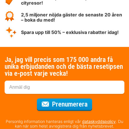
cityresor!
2,5 miljoner nöjda gäster de senaste 20 åren
– boka du med!
Spara upp till 50% – exklusiva rabatter idag!
Ja, jag vill precis som 175 000 andra få
unika erbjudanden och de bästa resetipsen
via e-post varje vecka!
för nyhetsbrev
Prenumerera
Personlig information hanteras enligt vår
dataskyddspolicy
. Du
kan när som helst avregistrera dig från nyhetsbrevet.