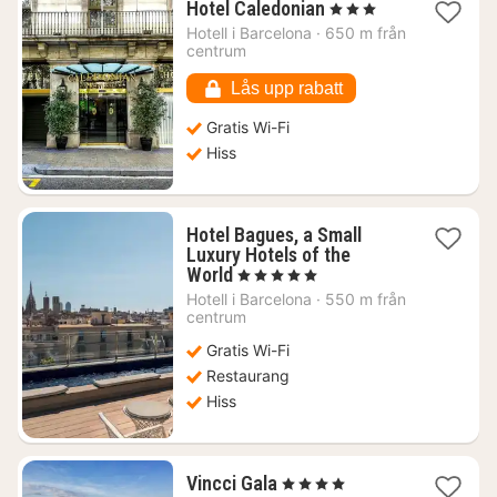
1
Hotel Caledonian
, 3 Stjärnor
natt
Hotell i
Barcelona
·
650 m från
från
centrum
1481
kr.
Lås upp rabatt
Gratis Wi-Fi
Hiss
Hotel Bagues, a Small
Luxury Hotels of the
1
World
, 5 Stjärnor
natt
Hotell i
Barcelona
·
550 m från
från
centrum
2775
Gratis Wi-Fi
kr.
Restaurang
Hiss
1
Vincci Gala
, 4 Stjärnor