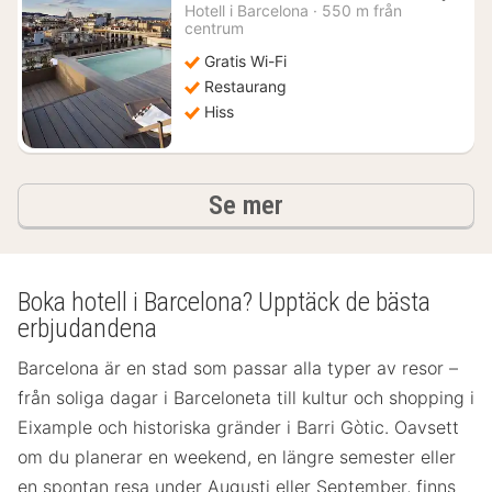
natt
Hotell i
Barcelona
·
550 m från
från
centrum
2141
Gratis Wi-Fi
kr.
Restaurang
Hiss
hotell och boenden
Se mer
Boka hotell i Barcelona? Upptäck de bästa
erbjudandena
Barcelona är en stad som passar alla typer av resor –
från soliga dagar i Barceloneta till kultur och shopping i
Eixample och historiska gränder i Barri Gòtic. Oavsett
om du planerar en weekend, en längre semester eller
en spontan resa under Augusti eller September, finns