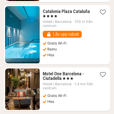
Catalonia Plaza Cataluña
1
, 4 Stjärnor
natt
Hotell i
Barcelona
·
100 m från
från
centrum
1998
kr.
Lås upp rabatt
Gratis Wi-Fi
Bastu
Hiss
Motel One Barcelona -
1
Ciutadella
, 3 Stjärnor
natt
Hotell i
Barcelona
·
1.4 km från
från
centrum
1437
Gratis Wi-Fi
kr.
Hiss