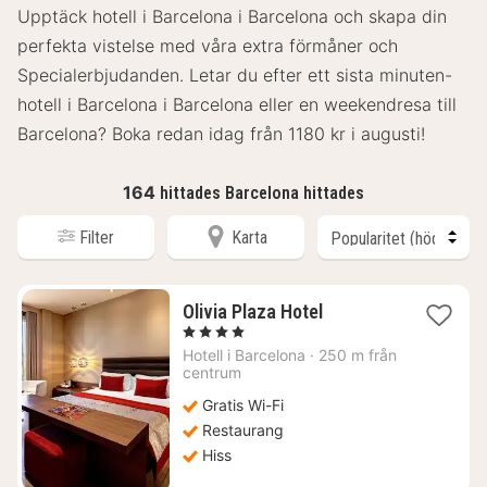
Upptäck hotell i Barcelona i Barcelona och skapa din
perfekta vistelse med våra extra förmåner och
Specialerbjudanden. Letar du efter ett sista minuten-
hotell i Barcelona i Barcelona eller en weekendresa till
Barcelona? Boka redan idag från 1180 kr i augusti!
164
hittades Barcelona hittades
Filter
Karta
1
Olivia Plaza Hotel
natt
, 4 Stjärnor
från
Hotell i
Barcelona
·
250 m från
2108
centrum
kr.
Gratis Wi-Fi
Restaurang
Hiss