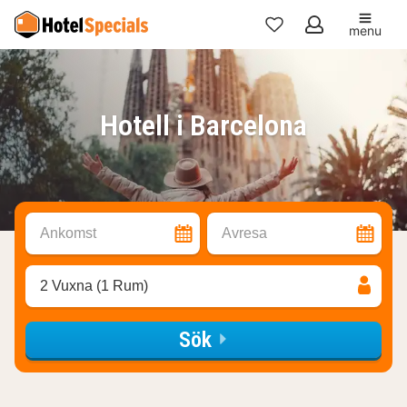
menu
Mina
favoriter
Hotell i Barcelona
Ankomst
Avresa
2 Vuxna (1 Rum)
Sök