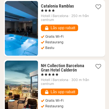
1
Catalonia Ramblas
natt
, 4 Stjärnor
från
Hotell i
Barcelona
·
250 m från
2183
centrum
kr.
Lås upp rabatt
Gratis Wi-Fi
Restaurang
Bastu
NH Collection Barcelona
1
Gran Hotel Calderón
natt
, 5 Stjärnor
från
Hotell i
Barcelona
·
300 m från
2544
centrum
kr.
Lås upp rabatt
Gratis Wi-Fi
Restaurang