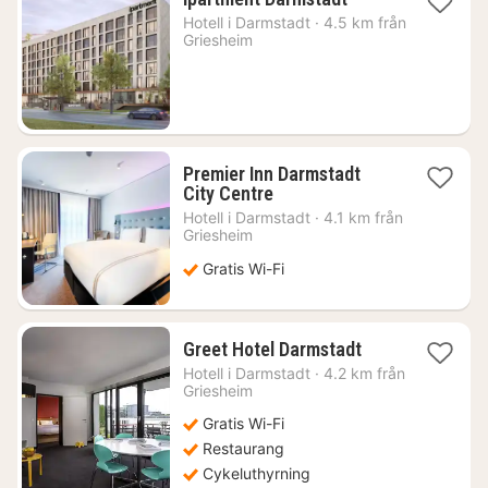
natt
Hotell i
Darmstadt
·
4.5 km från
från
Griesheim
886
kr.
Premier Inn Darmstadt
1
City Centre
natt
Hotell i
Darmstadt
·
4.1 km från
från
Griesheim
562
Gratis Wi-Fi
kr.
1
Greet Hotel Darmstadt
natt
Hotell i
Darmstadt
·
4.2 km från
från
Griesheim
550
Gratis Wi-Fi
kr.
Restaurang
Cykeluthyrning