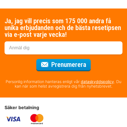
Ja, jag vill precis som 175 000 andra få
unika erbjudanden och de bästa resetipsen
via e-post varje vecka!
för nyhetsbrev
Prenumerera
Personlig information hanteras enligt vår
dataskyddspolicy
. Du
kan när som helst avregistrera dig från nyhetsbrevet.
Säker betalning