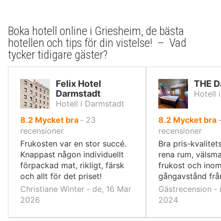
Boka hotell online i Griesheim, de bästa
hotellen och tips för din vistelse! – Vad
tycker tidigare gäster?
Felix Hotel
THE D
Darmstadt
Hotell 
Hotell i Darmstadt
av
av
8.2
Mycket bra
‐
23
8.2
Mycket bra
10,
10,
recensioner
recensioner
Frukosten var en stor succé.
Bra pris-kvalitet
Knappast någon individuellt
rena rum, välsm
förpackad mat, rikligt, färsk
frukost och ino
och allt för det priset!
gångavstånd frå
Christiane Winter ‐ de, 16 Mar
Gästrecension ‐ 
2026
2024