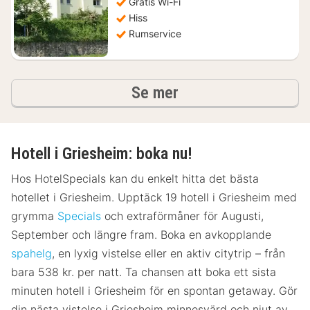
Gratis Wi-Fi
kr.
Hiss
Rumservice
hotell och boenden
Se mer
Hotell i Griesheim: boka nu!
Hos HotelSpecials kan du enkelt hitta det bästa
hotellet i Griesheim. Upptäck 19 hotell i Griesheim med
grymma
Specials
och extraförmåner för Augusti,
September och längre fram. Boka en avkopplande
spahelg
, en lyxig vistelse eller en aktiv citytrip – från
bara 538 kr. per natt. Ta chansen att boka ett sista
minuten hotell i Griesheim för en spontan getaway. Gör
din nästa vistelse i Griesheim minnesvärd och njut av