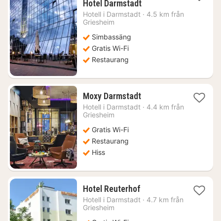
1
Hotel Darmstadt
natt
Hotell i
Darmstadt
·
4.5 km från
från
Griesheim
724
Simbassäng
kr.
Gratis Wi-Fi
Restaurang
1
Moxy Darmstadt
natt
Hotell i
Darmstadt
·
4.4 km från
från
Griesheim
574
Gratis Wi-Fi
kr.
Restaurang
Hiss
1
Hotel Reuterhof
natt
Hotell i
Darmstadt
·
4.7 km från
från
Griesheim
726