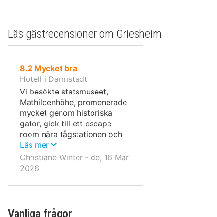
Läs gästrecensioner om Griesheim
av
8.2
Mycket bra
10,
Hotell i Darmstadt
Vi besökte statsmuseet,
Mathildenhöhe, promenerade
mycket genom historiska
gator, gick till ett escape
room nära tågstationen och
besökte flera restauranger;
Läs mer
alla mycket bra, särskilt
Christiane Winter ‐ de, 16 Mar
Bembelsche i
2026
Johannesviertel-distriktet.
Kollektivtrafiken var utmärkt.
Vanliga frågor