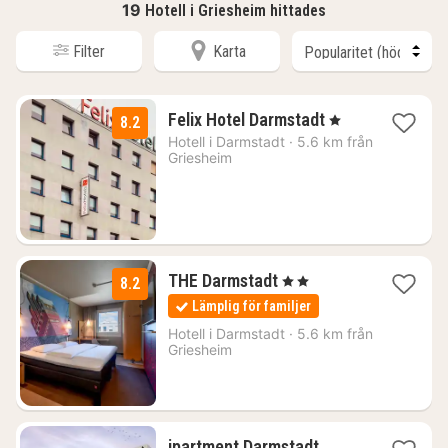
19
Hotell i Griesheim hittades
Filter
Karta
1
Felix Hotel Darmstadt
, 1 Stjärnor
8.2
natt
Hotell i
Darmstadt
·
5.6 km från
från
Griesheim
781
kr.
1
THE Darmstadt
, 2 Stjärnor
8.2
natt
Lämplig för familjer
från
666
Hotell i
Darmstadt
·
5.6 km från
Griesheim
kr.
1
ipartment Darmstadt