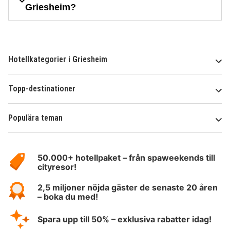
Griesheim?
Hotellkategorier i Griesheim
Topp-destinationer
Populära teman
Om
HotelSpecials
50.000+ hotellpaket – från spaweekends till
cityresor!
2,5 miljoner nöjda gäster de senaste 20 åren
– boka du med!
Spara upp till 50% – exklusiva rabatter idag!