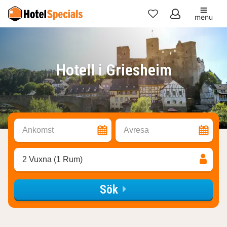
menu
Mina
favoriter
Hotell i Griesheim
Ankomst
Avresa
2 Vuxna (1 Rum)
Sök