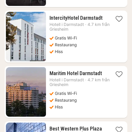
1
IntercityHotel Darmstadt
natt
Hotell i
Darmstadt
·
4.7 km från
från
Griesheim
670
Gratis Wi-Fi
kr.
Restaurang
Hiss
1
Maritim Hotel Darmstadt
natt
Hotell i
Darmstadt
·
4.7 km från
från
Griesheim
715
Gratis Wi-Fi
kr.
Restaurang
Hiss
Best Western Plus Plaza