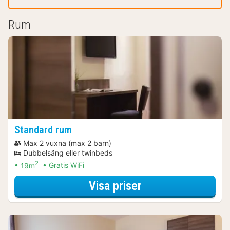
Rum
Standard rum
Max 2 vuxna (max 2 barn)
Dubbelsäng eller twinbeds
2
19m
Gratis WiFi
för Romantiskt w
Visa priser