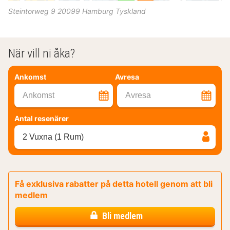
Steintorweg 9
20099
Hamburg
Tyskland
När vill ni åka?
Ankomst
Avresa
Ankomst
Avresa
Antal resenärer
2 Vuxna (1 Rum)
Få exklusiva rabatter på detta hotell genom att bli
medlem
Bli medlem