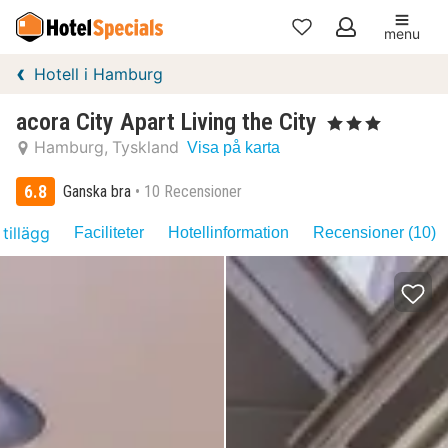
menu
Mina
Hotell i Hamburg
favoriter
acora City Apart Living the City
, 3 Stjärnor
Hamburg
Tyskland
Visa på karta
6.8
Ganska bra
10 Recensioner
 tillägg
Faciliteter
Hotellinformation
Recensioner (10)