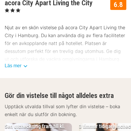
acora City Apart Living the City
6.8
, 3 Stjärnor
Njut av en skön vistelse på acora City Apart Living the
City i Hamburg. Du kan använda dig av flera faciliteter
för en avkopplande natt på hotellet. Platsen är
dessutom perfekt för en trevlig dag utomhus. Ge dig
ut och utforska de vackra omgivningarna i Hamburg.
Läs mer
Det blir garanterat en trevlig vistelse på acora City
Apart Living the City.
Gör din vistelse till något alldeles extra
Upptäck utvalda tillval som lyfter din vistelse – boka
enkelt när du slutför din bokning.
Sen utcheckning fram till kl.
3 timmar tidigare inche