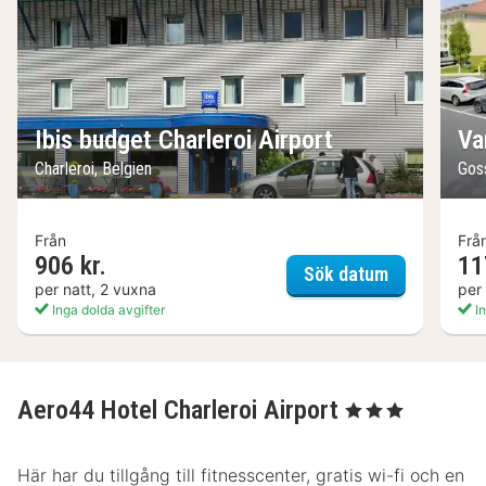
Ibis budget Charleroi Airport
Va
Charleroi, Belgien
Gos
Från
Frå
906 kr.
11
Ibis budget 
Sök datum
per natt, 2 vuxna
per
Inga dolda avgifter
In
Aero44 Hotel Charleroi Airport
, 3 Stjärnor
Här har du tillgång till fitnesscenter, gratis wi-fi och en