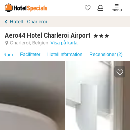
menu
Mina
Hotell i Charleroi
favoriter
Aero44 Hotel Charleroi Airport
, 3 Stjärnor
Charleroi
Belgien
Visa på karta
Rum
Faciliteter
Hotellinformation
Recensioner (2)