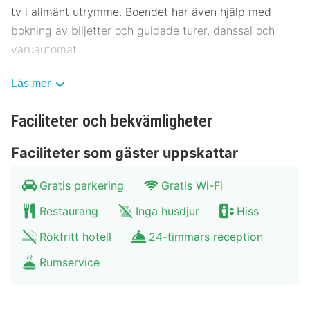
tv i allmänt utrymme. Boendet har även hjälp med
bokning av biljetter och guidade turer, danssal och
varuautomat.
Vill du äta något gott kan du ta dig till deras
Läs mer
restaurang L'Evasion, som även har en loungebar, eller
stanna kvar på rummet och beställa rumsservice
Faciliteter och bekvämligheter
(under begränsade tider). Komplett frukost serveras
Faciliteter som gäster uppskattar
dagligen mot en avgift från 06.30 till 10.00.
Följande anläggningar är otillgängliga från 23
Gratis parkering
Gratis Wi-Fi
december 2023 till 2 januari 2024 (datumen kan
Restaurang
Inga husdjur
Hiss
ändras): Bar/LoungeRestaurang
Rökfritt hotell
24-timmars reception
Gäster har tillgång till bland annat dator,
Rumservice
kemtvätt/tvättjänster och reception (öppen dygnet
runt). Planerar du ett event i Charleroi? På detta hotell
finns det event- och konferensutrymmen på upp till 70