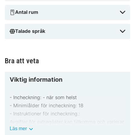
Antal rum
Talade språk
Bra att veta
Viktig information
- Incheckning: - när som helst
- Minimiålder för incheckning: 18
- Instruktioner för incheckning.:
Avgifter för extragäster kan tillkomma och varierar
Viktig
Läs mer
i enlighet med boendets policy.
information