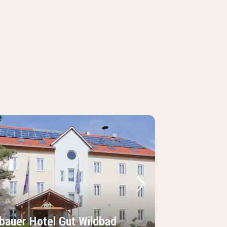
regående bild
Nästa bild
bauer Hotel Gut Wildbad