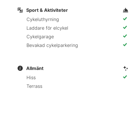
l. Wemding Marktplatz - 0,1 km Altmühl Valley Nature 
Sport & Aktiviteter
ay Museum - 17,6 km Eastside Casino - 17,8 km Rieskr
Cykeluthyrning
s Eisenbahnmuseum - 18,4 km Stadtmuseum - 18,4 km
Laddare för elcykel
ractions - 18,4 km Daniel Church Tower - 18,6 km Loe
Cykelgarage
T Hotel Meerfräulein rekommenderar att du använder 
Bevakad cykelparkering
Wemding och placerar dig 18,4 km från Rieskrater Muse
Allmänt
ube River och 0,1 km från Wemding Marktplatz.
Hiss
Terrass