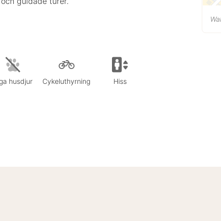
 och guidade turer.
Wal
ga husdjur
Cykeluthyrning
Hiss