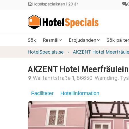
Hotellspecialisten i 20 år
G
Sök
Resmål
Erbjudanden
Sök på t
HotelSpecials.se
AKZENT Hotel Meerfräule
AKZENT Hotel Meerfräulein
Wallfahrtstraße 1
86650
Wemding
Tys
Faciliteter
Hotellinformation