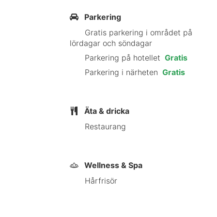
Avstånd avrundas till närmsta decima
Parkering
km Frankenweg Trail - 13,9 km Railw
Gratis parkering i området på
Georgskirche - 18,4 km Bayerische
lördagar och söndagar
Museum for Optical and Acoustic Att
Parkering på hotellet
Gratis
Wallerstein-slottet - 22,9 km AKZEN
Parkering i närheten
Gratis
Flughafen Nürnberg) - 111,8 km
AKZENT Hotel Meerfräulein ligger i 
Äta & dricka
Detta hotell ligger 27,1 km från Dan
Restaurang
Nära Wemding Marktplatz
Wellness & Spa
Hårfrisör