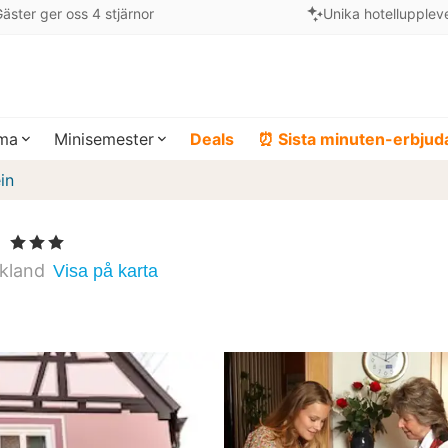
äster ger oss 4 stjärnor
Unika hotellupplev
ema
Minisemester
Deals
⏰ Sista minuten-erbju
in
, 3 Stjärnor
kland
Visa på karta