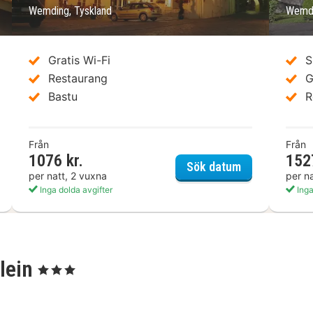
Wemding, Tyskland
Wemdi
Gratis Wi-Fi
S
Restaurang
G
Bastu
R
Från
Från
1076 kr.
152
ieners Hotel & Apfelhof
Landhotel We
Sök datum
per natt, 2 vuxna
per n
Inga dolda avgifter
Inga
lein
, 3 Stjärnor