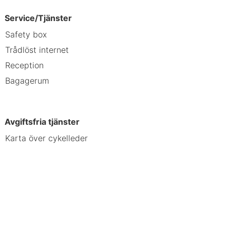
Park - 0,3 km Schloss Harburg - 13,6
Service/Tjänster
ater Museum - 18,4 km St
Safety box
 Town Museum - 18,4 km Augenblick
Trådlöst internet
psinger Gate Tower - 22,6 km
Reception
flygplatsen Nürnberg (NUE,
Bagagerum
um och 35,7 km från Baldern-slottet.
Avgiftsfria tjänster
Karta över cykelleder