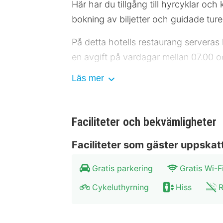
Här har du tillgång till hyrcyklar och
bokning av biljetter och guidade ture
På detta hotells restaurang serveras
en avgift på vardagar mellan 07.00 o
Läs mer
Följande anläggningar är stängda efte
är stängda på söndag och tisdag: R
Hotelstars Union tilldelar officiella 
Faciliteter och bekvämligheter
Gäster har tillgång till bland annat 
Faciliteter som gäster uppskat
parkering erbjuds på plats.
Gratis parkering
Gratis Wi-F
Känn dig som hemma i ett av de 23 ru
Cykeluthyrning
Hiss
R
kabel-tv erbjuder underhållning. Priv
telefon, skrivbord och bärbara fläktar