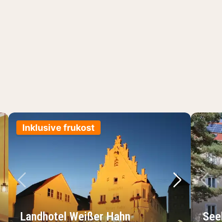
Inklusive frukost
sta bild
Föregående bild
Nästa bild
Fö
Landhotel Weißer Hahn
See