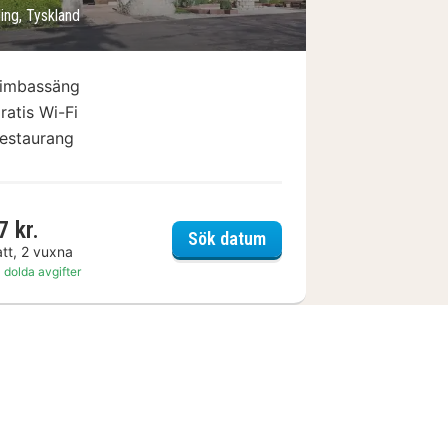
ng, Tyskland
imbassäng
ratis Wi-Fi
estaurang
7 kr.
ißer Hahn
Seebauer Hotel Gut Wild
Sök datum
att, 2 vuxna
 dolda avgifter