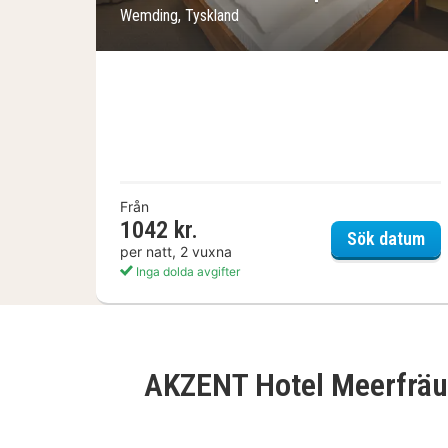
Wemding, Tyskland
Från
1042 kr.
Sch
Sök datum
per natt, 2 vuxna
Inga dolda avgifter
AKZENT Hotel Meerfräu