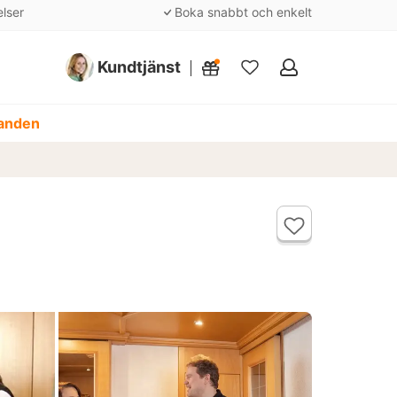
elser
Boka snabbt och enkelt
Kundtjänst
Mina
favoriter
danden