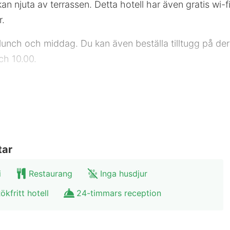
 kan njuta av terrassen. Detta hotell har även gratis wi-
r.
 lunch och middag. Du kan även beställa tilltugg på de
ch 10.00.
r årstid varje år från 1 februari till 28 februari:Rest
estaurang
stjärnklassificeringar för boenden i Tyskland. Detta boen
expressincheckning, bagageförvaring och värdeförvarings
tar
i
Restaurang
Inga husdjur
mmen med minibarer och platt-tv. Gratis wi-fi gör att
ökfritt hotell
24-timmars reception
at badrum med badkar eller dusch, gratis toalettartikla
.