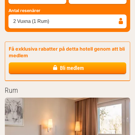
Antal resenärer
2 Vuxna (1 Rum)
Få exklusiva rabatter på detta hotell genom att bli
medlem
Bli medlem
Rum