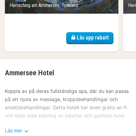
Herrsching am Ammersee, Tyskland
Her
Lås upp rabatt
Ammersee Hotel
Koppla av på deras fullständiga spa, där du kan passa
på att njuta av massage, kroppsbehandlingar och
ansiktsbehandlingar. Detta hotell har även gratis wi-fi
och hjälp med bokning av biljetter och guidade turer.
Deras restaurang Steg 32, som specialiserat sig på
Läs mer