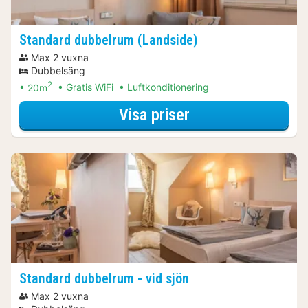
Standard dubbelrum (Landside)
Max 2 vuxna
Dubbelsäng
2
20m
Gratis WiFi
Luftkonditionering
för Standard dubb
Visa priser
Standard dubbelrum - vid sjön
Max 2 vuxna