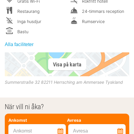
Gratis Wi-Fi
Rökfritt hotell
Restaurang
24-timmars reception
Inga husdjur
Rumservice
Bastu
Alla faciliteter
Visa på karta
Summerstraße 32
82211
Herrsching am Ammersee
Tyskland
När vill ni åka?
Ankomst
Avresa
Ankomst
Avresa