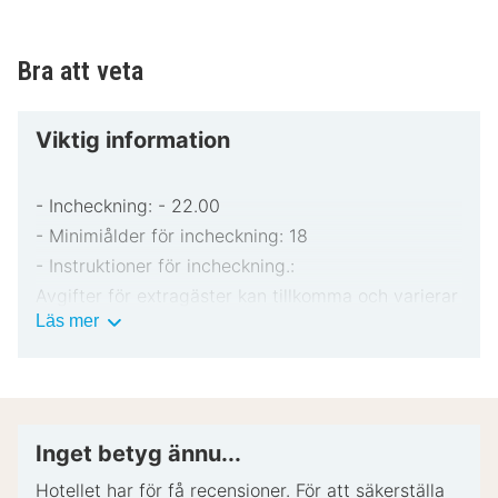
Bra att veta
Viktig information
- Incheckning: - 22.00
- Minimiålder för incheckning: 18
- Instruktioner för incheckning.:
Avgifter för extragäster kan tillkomma och varierar
Viktig
Läs mer
i enlighet med boendets policy.
information
Statligt utfärdad fotolegitimation och kreditkort,
bankkort eller kontantdeposition kan krävas vid
incheckning för oförutsedda utgifter.
Särskilda önskemål erbjuds i mån av tillgång vid
Inget betyg ännu...
incheckning och kan medföra ytterligare avgifter.
Hotellet har för få recensioner. För att säkerställa