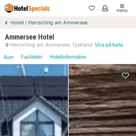
menu
Mina
Hotell i Herrsching am Ammersee
favoriter
Ammersee Hotel
Herrsching am Ammersee
Tyskland
Visa på karta
Rum
Faciliteter
Hotellinformation