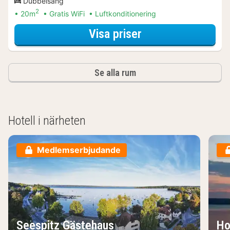
Dubbelsäng
2
20m
Gratis WiFi
Luftkonditionering
för Standard dubb
Visa priser
Se alla rum
Hotell i närheten
Medlemserbjudande
Seespitz Gästehaus
Ho