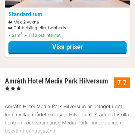
Standard rum
Max 2 vuxna
Dubbelsäng eller twinbeds
2
21m
Trådlöst internet
för Middags-erbj
Visa priser
Amrâth Hotel Media Park Hilversum
7.7
, 3 Stjärnor
Amrâth Hotel Media Park Hilversum är beläget i det
lugna villaområdet Gooise, i Hilversum. Stadens livfulla
centrum, och spännande Media Park, finner du inom
bekvämt gångavstånd.