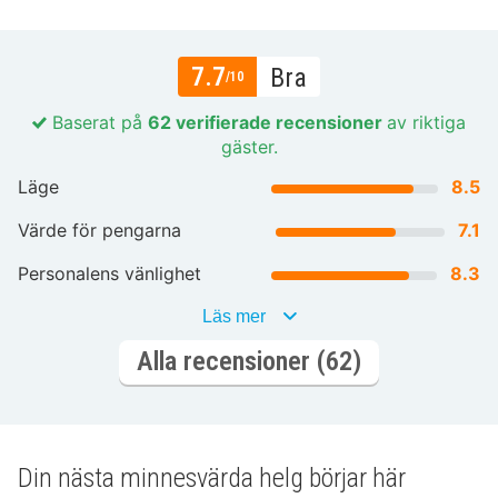
7.7
Bra
/10
Baserat på
62 verifierade recensioner
av riktiga
gäster.
Läge
8.5
Värde för pengarna
7.1
Personalens vänlighet
8.3
Läs mer
Alla recensioner (62)
Din nästa minnesvärda helg börjar här