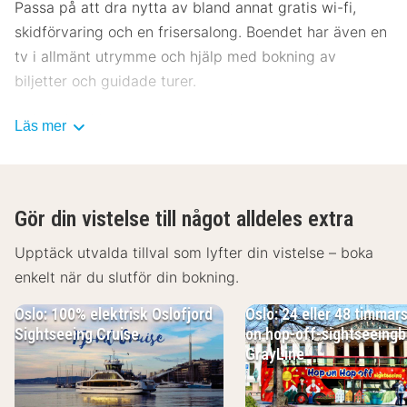
Passa på att dra nytta av bland annat gratis wi-fi,
skidförvaring och en frisersalong. Boendet har även en
tv i allmänt utrymme och hjälp med bokning av
biljetter och guidade turer.
Anker Hotel har en restaurang där gästerna kan
Läs mer
avnjuta en utsökt måltid. Man kan även köpa nåt på
deras snackbar/deli. Släck törsten med din favoritdrink
i boendets bar.
Gör din vistelse till något alldeles extra
Gäster har tillgång till bland annat
Upptäck utvalda tillval som lyfter din vistelse – boka
kemtvätt/tvättjänster, reception (öppen dygnet runt)
enkelt när du slutför din bokning.
och flerspråkig personal. Planerar du ett event i Oslo?
På detta hotell finns det event- och
Oslo: 100% elektrisk Oslofjord
Oslo: 24 eller 48 timmar
konferensutrymmen på upp till 224 kvadratmeter,
Sightseeing Cruise
on hop-off-sightseeing
GrayLine
däribland konferensrum och 6 mötesrum.
Känn dig som hemma i ett av de 296 rummen med