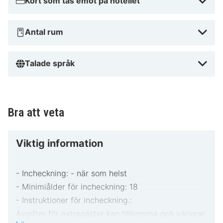
Kort som tas emot på hotellet
Antal rum
Talade språk
Bra att veta
Viktig information
- Incheckning: - när som helst
- Minimiålder för incheckning: 18
- Instruktioner för incheckning.:
Avgifter för extragäster kan tillkomma och varierar