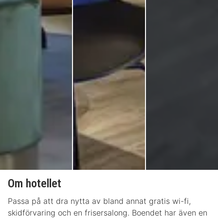
Om hotellet
Passa på att dra nytta av bland annat gratis wi-fi,
skidförvaring och en frisersalong. Boendet har även en