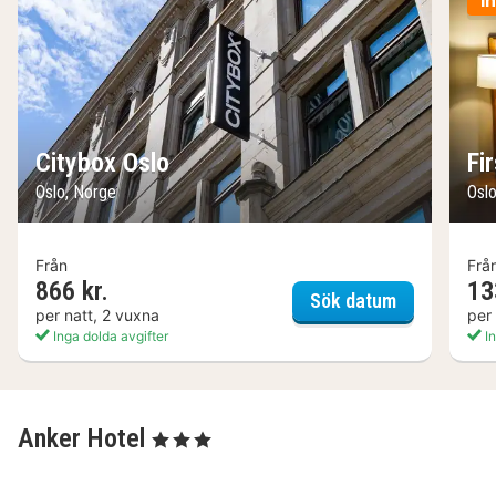
I
Citybox Oslo
Fi
Oslo, Norge
Osl
Från
Frå
866 kr.
13
Citybox Osl
Sök datum
per natt, 2 vuxna
per
Inga dolda avgifter
In
Anker Hotel
, 3 Stjärnor