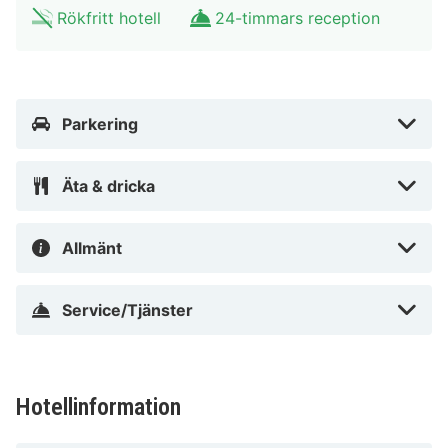
Anker Hotel ligger i hjärtat av Oslo, en tio minuters
Rökfritt hotell
24-timmars reception
promenad från både DogA - Norwegian Centre for
Design and Architecture och Rockefeller Music Hall.
Detta hotell ligger 1,3 km från Oslo Spektrum och 1,5
km från Oslos operahus.
Parkering
I Oslo (Centrala Oslo)
Äta & dricka
Allmänt
Service/Tjänster
Hotellinformation