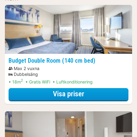
Budget Double Room (140 cm bed)
Max 2 vuxna
Dubbelsäng
2
18m
Gratis WiFi
Luftkonditionering
för Båtturer & kr
Visa priser