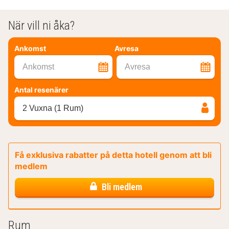
När vill ni åka?
Ankomst
Avresa
Ankomst
Avresa
Antal resenärer
2 Vuxna (1 Rum)
Få exklusiva rabatter på detta hotell genom att bli
medlem
Bli medlem
Rum