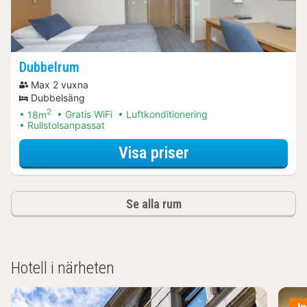
Dubbelrum
Max 2 vuxna
Dubbelsäng
2
18m
Gratis WiFi
Luftkonditionering
Rullstolsanpassat
för Båtturer & kr
Visa priser
Se alla rum
Hotell i närheten