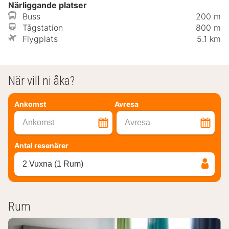
Närliggande platser
Buss
200 m
Tågstation
800 m
Flygplats
5.1 km
När vill ni åka?
Ankomst
Avresa
Ankomst
Avresa
Antal resenärer
2 Vuxna (1 Rum)
Rum