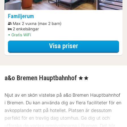
Familjerum
Max 2 vuxna (max 2 barn)
2 enkelsängar
Gratis WiFi
för Familje-erbju
Visa priser
a&o Bremen Hauptbahnhof
, 2 Stjärnor
Njut av en skön vistelse på a&o Bremen Hauptbahnhof
i Bremen. Du kan använda dig av flera faciliteter för en
avkopplande natt på hotellet. Platsen är dessutom
perfekt för en trevlig dag utomhus. Ge dig ut och
utforska de vackra omgivningarna i Bremen. Det blir