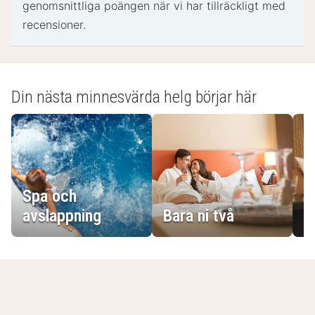
genomsnittliga poängen när vi har tillräckligt med
recensioner.
Din nästa minnesvärda helg börjar här
Spa och
E
avslappning
Bara ni två
g
Dina senast visade hotell
Rensa alla