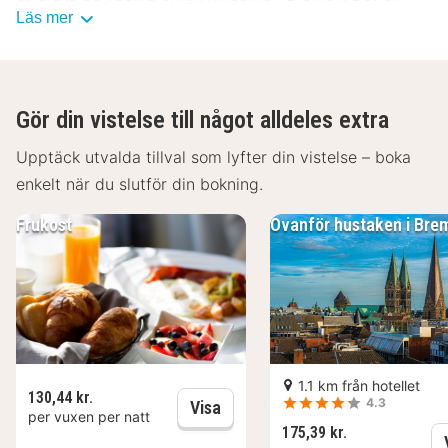
Läs mer
garanterat en trevlig vistelse på a&o Bremen
Hauptbahnhof.
Gör din vistelse till något alldeles extra
Upptäck utvalda tillval som lyfter din vistelse – boka
enkelt när du slutför din bokning.
Frukost
Ovanför hustaken i Bre
1.1 km från hotellet
130,44 kr.
4.3
Frukost
Visa
per vuxen per natt
175,39 kr.