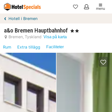
menu
Mina
Hotell i Bremen
favoriter
a&o Bremen Hauptbahnhof
, 2 Stjärnor
Bremen
Tyskland
Visa på karta
Rum
Extra tillägg
Faciliteter