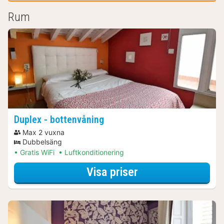
Rum
Duplex - bottenvåning
Max 2 vuxna
Dubbelsäng
Gratis WiFi
Luftkonditionering
för Duplex - bott
Visa priser