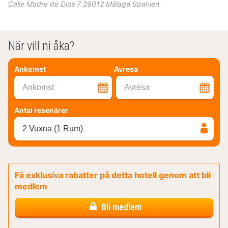
Calle Madre de Dios 7
29012
Málaga
Spanien
När vill ni åka?
Ankomst
Avresa
Ankomst
Avresa
Antal resenärer
2 Vuxna (1 Rum)
Få exklusiva rabatter på detta hotell genom att bli
medlem
Bli medlem