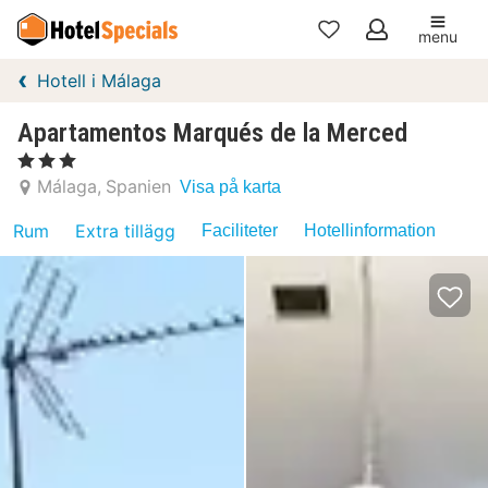
menu
Mina
Hotell i Málaga
favoriter
Apartamentos Marqués de la Merced
, 3 Stjärnor
Málaga
Spanien
Visa på karta
Rum
Extra tillägg
Faciliteter
Hotellinformation