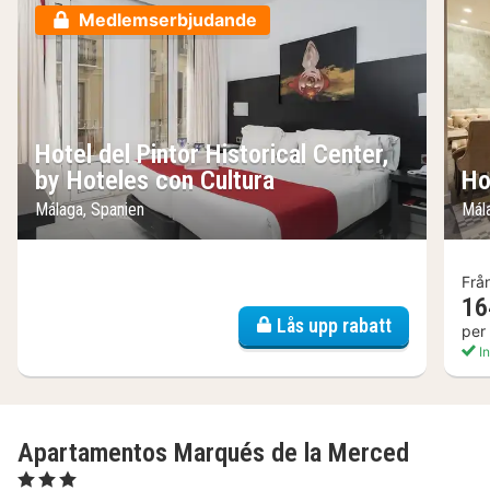
Medlemserbjudande
Hotel del Pintor Historical Center,
by Hoteles con Cultura
Ho
Málaga, Spanien
Mál
Frå
16
Lås upp rabatt
per
In
Apartamentos Marqués de la Merced
, 3 Stjärnor