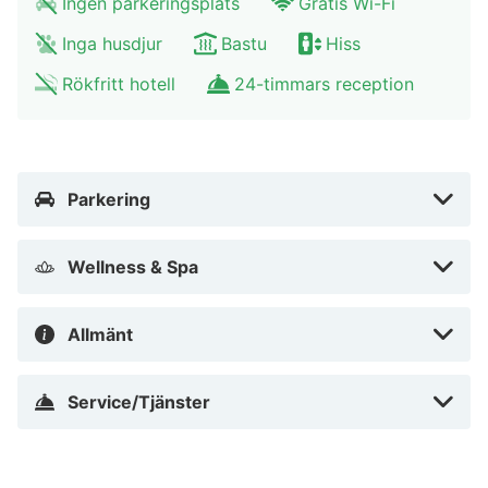
Ingen parkeringsplats
Gratis Wi-Fi
Nära Malagas hamn
Inga husdjur
Bastu
Hiss
Rökfritt hotell
24-timmars reception
Parkering
Wellness & Spa
Allmänt
Service/Tjänster