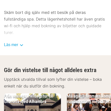
Skäm bort dig själv med ett besök på deras
fullständiga spa. Detta lägenhetshotell har även gratis
wi-fi och hjälp med bokning av biljetter och guidade
turer.
Släck törsten med din favoritdrink i boendets bar.
Läs mer
Gäster har tillgång till bland annat expressincheckning,
expressutcheckning och tvättmöjligheter.
Gör din vistelse till något alldeles extra
Känn dig som hemma i ett av de 15 luftkonditionerade
rummen som har kök med stor kyl/frys och spishäll.
Upptäck utvalda tillval som lyfter din vistelse – boka
Gratis wi-fi gör att du kan hålla dig uppkopplad, och
enkelt när du slutför din bokning.
en platt-tv erbjuder underhållning. På rummet finns
Från Malaga: Heldagstur till
Málaga: 3-timmars komp
skrivbord och mikrovågsugnar. Städning erbjuds
Granada med Alhambra
rundvandring med biljet
dagligen.