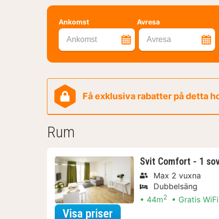
Ankomst
Avresa
Ankomst
Avresa
Få exklusiva rabatter på detta h
Rum
Svit Comfort - 1 so
Max 2 vuxna
Dubbelsäng
2
44m
Gratis WiFi
för Svit Comfort - 1 s
Visa priser