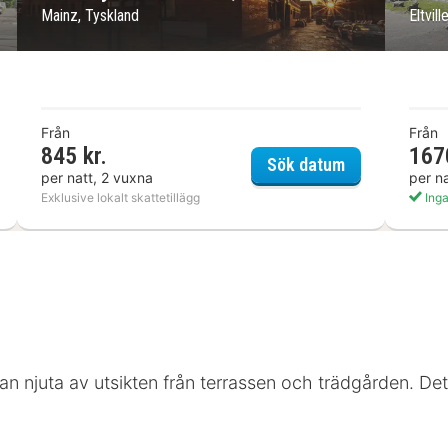
Mainz, Tyskland
Eltvil
Från
Från
845 kr.
167
er 8 by Wyndham Mainz Zollhafen
Holiday Inn - 
Sök datum
per natt, 2 vuxna
per n
Exklusive lokalt skattetillägg
Inga
 kan njuta av utsikten från terrassen och trädgården. De