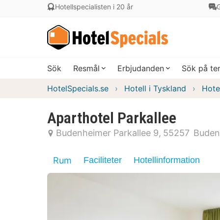
Hotellspecialisten i 20 år
G
Sök
Resmål
Erbjudanden
Sök på t
HotelSpecials.se
Hotell i Tyskland
Hotel
Aparthotel Parkallee
Budenheimer Parkallee 9
55257
Buden
Rum
Faciliteter
Hotellinformation