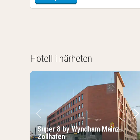
Hotell i närheten
Föregående bild
Nä
Super 8 by Wyndham Mainz
Zollhafen