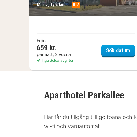
Mainz, Tyskland
8.7
Från
659 kr.
Sup
Sök datum
per natt, 2 vuxna
Inga dolda avgifter
Aparthotel Parkallee
Här får du tillgång tilll golfbana och
wi-fi och varuautomat.