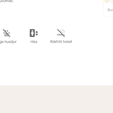
automat.
Bud
ga husdjur
Hiss
Rökfritt hotell