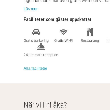
lägenhetshotell har även gratis wi-fi och varu
Läs mer
Faciliteter som gäster uppskattar
Gratis parkering
Gratis Wi-Fi
Restaurang
In
24-timmars reception
Alla faciliteter
När vill ni åka?