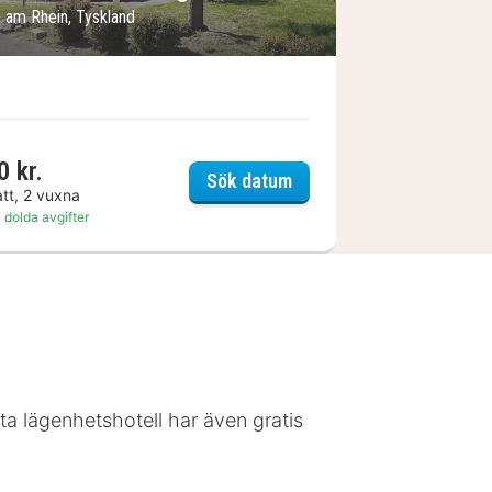
le am Rhein, Tyskland
0 kr.
the niu, Mood
Parkhotel Sonnenberg
Sök datum
att, 2 vuxna
 dolda avgifter
tta lägenhetshotell har även gratis