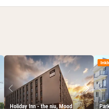
Inkl
sta bild
Föregående bild
Nästa bild
Fö
Holiday Inn - the niu, Mood
Par