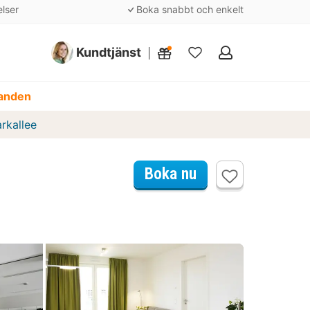
elser
Boka snabbt och enkelt
Kundtjänst
Mina
favoriter
danden
rkallee
Boka nu