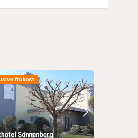
usive frukost
regående bild
Nästa bild
khotel Sonnenberg