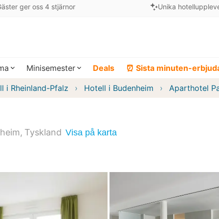
äster ger oss 4 stjärnor
Unika hotellupplev
ema
Minisemester
Deals
⏰ Sista minuten-erbju
l i Rheinland-Pfalz
Hotell i Budenheim
Aparthotel Pa
heim
Tyskland
Visa på karta