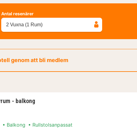
Antal resenärer
2 Vuxna (1 Rum)
otell genom att bli medlem
vrum - balkong
Balkong
Rullstolsanpassat
ovrum - balkong