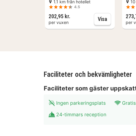
1.1 km från hotellet
10
I Essen (Stadtbezirke I)
4.5
202,95 kr.
273,
Adventure Da
Visa
per vuxen
per 
Faciliteter och bekvämligheter
Faciliteter som gäster uppskat
Ingen parkeringsplats
Gratis
24-timmars reception