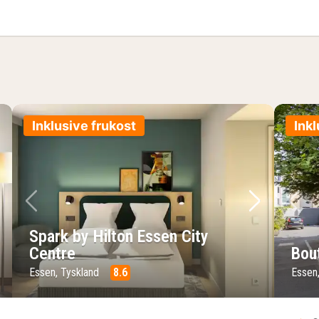
s-paket
Inklusive frukost
Inkl
sta bild
Föregående bild
Nästa bild
Fö
Spark by Hilton Essen City
Centre
Bou
Essen, Tyskland
8.6
Essen