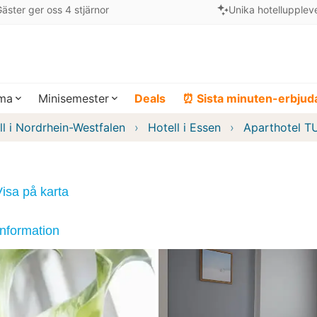
äster ger oss 4 stjärnor
Unika hotellupplev
ema
Minisemester
Deals
⏰ Sista minuten-erbju
ll i Nordrhein-Westfalen
Hotell i Essen
Aparthotel T
Visa på karta
information