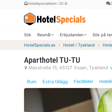
Hotellspecialisten i 20 år
G
Sök
Resmål
Erbjudanden
Sök på t
HotelSpecials.se
Hotell i Tyskland
Hote
Aparthotel TU-TU
Maxstraße 15
45127
Essen
Tyskland
Rum
Extra tillägg
Faciliteter
Hotell