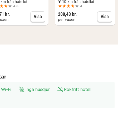
 km från hotellet
10 km från hotellet
4.3
4
71 kr.
208,43 kr.
rkness - Guidad tur i mörkret
Oberhausen: HOUSE OF MAGIC - powered
LEGO
Visa
Visa
vuxen
per vuxen
tar
 Wi-Fi
Inga husdjur
Rökfritt hotell