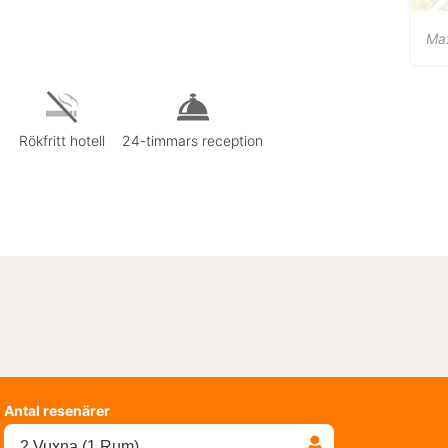
Ma
Rökfritt hotell
24-timmars reception
Antal resenärer
2 Vuxna (1 Rum)