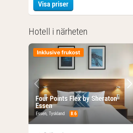
för Aktiva dagsutflykt
Visa priser
Hotell i närheten
Inklusive frukost
Föregående bild
Nä
Four Points Flex by Sheraton
Essen
Essen, Tyskland
8.6