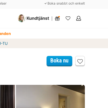
elser
Boka snabbt och enkelt
Kundtjänst
Mina
favoriter
danden
U-TU
Boka nu