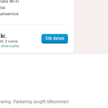
ratis Wi-Fi
iss
umservice
kr.
on Essen City Centre
Boutique Essen City
Sök datum
att, 2 vuxna
 dolda avgifter
aring. Parkering (avgift tillkommer)