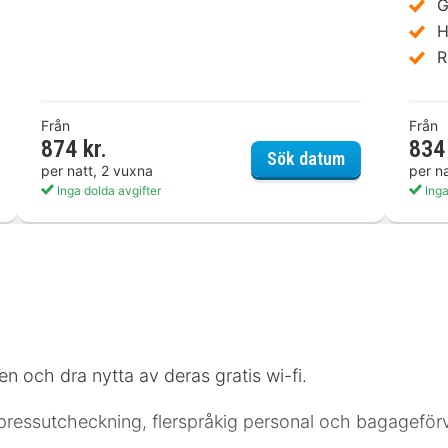
G
H
R
Från
Från
874 kr.
834 
r Points Flex by Sheraton Essen
Spark by Hilt
Sök datum
per natt, 2 vuxna
per n
Inga dolda avgifter
Inga
en och dra nytta av deras gratis wi-fi.
expressutcheckning, flerspråkig personal och bagageförv