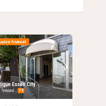
usive frukost
regående bild
Nästa bild
tique Essen City
, Tyskland
7.9