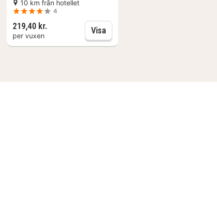
10 km från hotellet
4
219,40 kr.
 by Ehrlich Brothers
LAND® Discovery Centre Oberhausen: Entrébiljett
SEA LIFE OBERHAUSEN: Entrébil
Visa
per vuxen