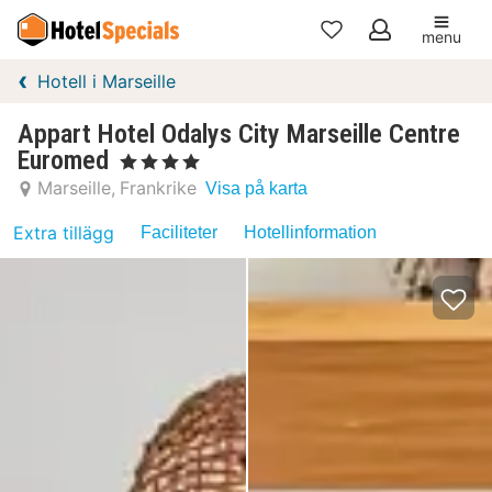
menu
Mina
Hotell i Marseille
favoriter
Appart Hotel Odalys City Marseille Centre
Euromed
, 4 Stjärnor
Marseille
Frankrike
Visa på karta
Extra tillägg
Faciliteter
Hotellinformation