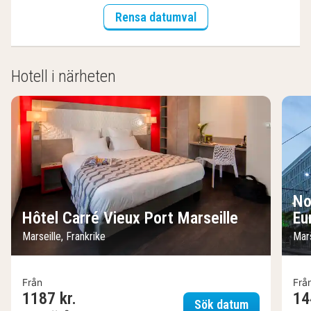
Rensa datumval
Hotell i närheten
No
Hôtel Carré Vieux Port Marseille
Eu
Marseille, Frankrike
Mars
Från
Frå
1187 kr.
14
Hôtel Carré 
Sök datum