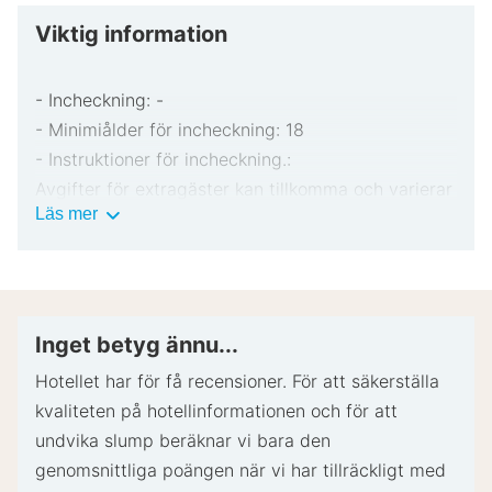
Viktig information
- Incheckning: -
- Minimiålder för incheckning: 18
- Instruktioner för incheckning.:
Avgifter för extragäster kan tillkomma och varierar
Viktig
Läs mer
i enlighet med boendets policy.
information
Statligt utfärdad fotolegitimation och kreditkort
kan krävas vid incheckning för oförutsedda
utgifter.
Särskilda önskemål erbjuds i mån av tillgång vid
Inget betyg ännu...
incheckning och kan medföra ytterligare avgifter.
Hotellet har för få recensioner. För att säkerställa
Särskilda önskemål kan inte garanteras.
kvaliteten på hotellinformationen och för att
Boendet accepterar kreditkort och kontanter.
undvika slump beräknar vi bara den
Det här boendet har utomhusområden såsom
genomsnittliga poängen när vi har tillräckligt med
balkonger, uteplatser och terrasser som kanske