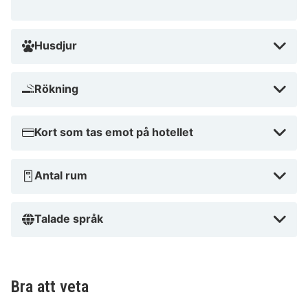
och njut av en minnesvärd upplevelse tillsammans.
Varför vänta? Boka din vistelse idag och upplev allt
som Appart Hotel Odalys City Marseille Centre
Husdjur
Euromed har att erbjuda!
Rökning
Kort som tas emot på hotellet
Antal rum
Talade språk
Bra att veta