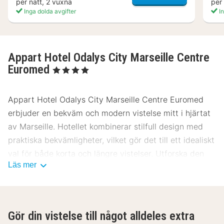
per natt, 2 vuxna
per
Inga dolda avgifter
In
Appart Hotel Odalys City Marseille Centre
Euromed
, 4 Stjärnor
Appart Hotel Odalys City Marseille Centre Euromed
erbjuder en bekväm och modern vistelse mitt i hjärtat
av Marseille. Hotellet kombinerar stilfull design med
praktiska bekvämligheter, vilket gör det till ett idealiskt
val för både korta och längre vistelser. Utforska den
Läs mer
livliga staden och njut av enkel tillgång till Marseilles
främsta sevärdheter.
Plats Appart Hotel Odalys City Marseille
Centre Euromed
Gör din vistelse till något alldeles extra