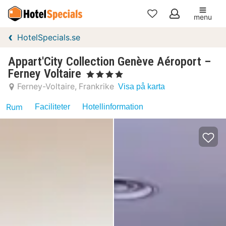
menu
Mina
HotelSpecials.se
favoriter
Appart'City Collection Genève Aéroport –
Ferney Voltaire
, 4 Stjärnor
Ferney-Voltaire
Frankrike
Visa på karta
Rum
Faciliteter
Hotellinformation