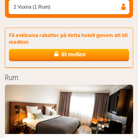
2 Vuxna (1 Rum)
Få exklusiva rabatter på detta hotell genom att bli
medlem
Bli medlem
Rum