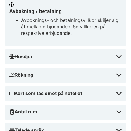
närheten är Geneva International Airport (GVA) - 4,4
km
Avbokning / betalning
Avboknings- och betalningsvillkor skiljer sig
Appart'City Collection Genève Aéroport – Ferney
åt mellan erbjudanden. Se villkoren på
Voltaire ligger i Ferney-Voltaire nära flygplatsen, en
respektive erbjudande.
kvarts promenad från både Marché à Ferney-Voltaire
och Chateau de Voltaire. Detta hotell med exklusiv
profil ligger 4,6 km från Palexpo och 5,9 km från FN:s
Husdjur
Europa-högkvarter.
Nära Marché à Ferney-Voltaire
Rökning
Kort som tas emot på hotellet
Antal rum
Talade språk