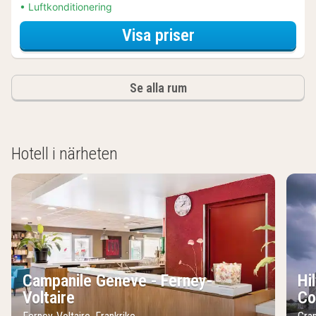
Luftkonditionering
för Tvåbäddsrum
Visa priser
Se alla rum
Hotell i närheten
Campanile Geneve - Ferney-
Hi
Voltaire
Co