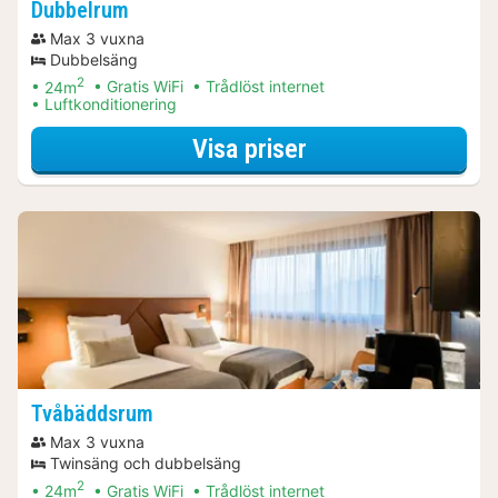
Dubbelrum
Max 3 vuxna
Dubbelsäng
2
24m
Gratis WiFi
Trådlöst internet
Luftkonditionering
för Dubbelrum
Visa priser
Tvåbäddsrum
Max 3 vuxna
Twinsäng och dubbelsäng
2
24m
Gratis WiFi
Trådlöst internet