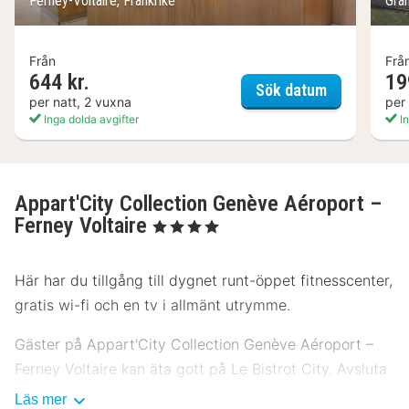
Ferney-Voltaire, Frankrike
Gra
Från
Frå
644 kr.
19
Campanile G
Sök datum
per natt, 2 vuxna
per
Inga dolda avgifter
In
Appart'City Collection Genève Aéroport –
Ferney Voltaire
, 4 Stjärnor
Här har du tillgång till dygnet runt-öppet fitnesscenter,
gratis wi-fi och en tv i allmänt utrymme.
Gäster på Appart'City Collection Genève Aéroport –
Ferney Voltaire kan äta gott på Le Bistrot City. Avsluta
dagen med en drink på boendets bar. Frukostbuffé
Läs mer