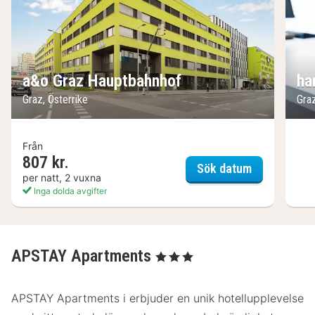
a&o Graz Hauptbahnhof
ha
Graz, Österrike
Graz
Från
807 kr.
a&o Graz H
Sök datum
per natt, 2 vuxna
Inga dolda avgifter
APSTAY Apartments
, 3 Stjärnor
APSTAY Apartments i erbjuder en unik hotellupplevelse