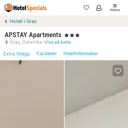
menu
Mina
Hotell i Graz
favoriter
APSTAY Apartments
, 3 Stjärnor
Graz
Österrike
Visa på karta
Extra tillägg
Faciliteter
Hotellinformation