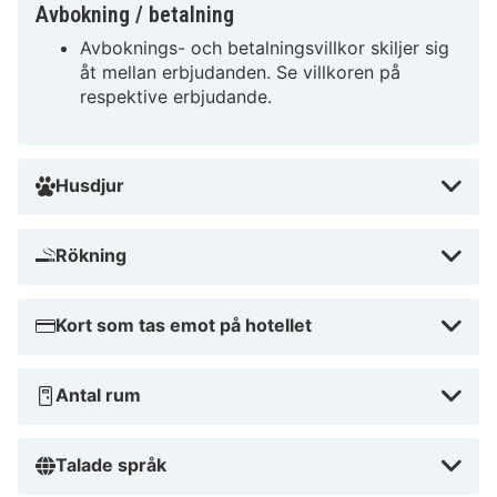
rum och premiumfaciliteter. Varför vänta? Boka din
Avbokning / betalning
vistelse idag och upplev allt APSTAY Apartments har
Avboknings- och betalningsvillkor skiljer sig
att erbjuda!
åt mellan erbjudanden. Se villkoren på
respektive erbjudande.
Husdjur
Rökning
Kort som tas emot på hotellet
Antal rum
Talade språk