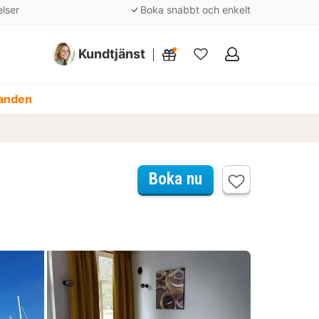
elser
Boka snabbt och enkelt
Kundtjänst
Mina
favoriter
danden
Boka nu