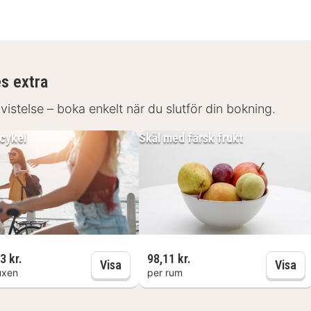
es extra
 vistelse – boka enkelt när du slutför din bokning.
 cykel
Skål med färsk frukt
3 kr.
98,11 kr.
Hyr en cykel
Sk
Visa
Visa
uxen
per rum