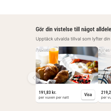
Gör din vistelse till något alldel
Upptäck utvalda tillval som lyfter din
Frukost
Hyr en
191,83 kr.
219,2
Frukost
Visa
per vuxen per natt
per v