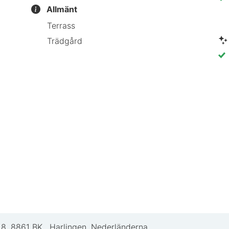
Allmänt
Terrass
Trädgård
18
,
8861 BK
,
Harlingen, Nederländerna