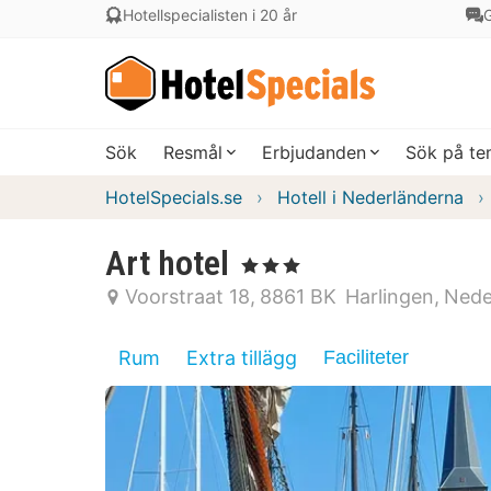
Hotellspecialisten i 20 år
G
Sök
Resmål
Erbjudanden
Sök på t
HotelSpecials.se
Hotell i Nederländerna
Art hotel
, 3 Stjärnor
Voorstraat 18
8861 BK
Harlingen
Nede
Rum
Extra tillägg
Faciliteter