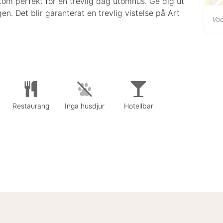
tom perfekt för en trevlig dag utomhus. Ge dig ut
n. Det blir garanterat en trevlig vistelse på Art
Voo
Restaurang
Inga husdjur
Hotellbar