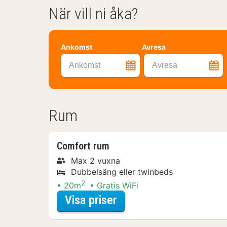
När vill ni åka?
Ankomst
Avresa
Ankomst
Avresa
Rum
Comfort rum
Max 2 vuxna
Dubbelsäng eller twinbeds
2
20m
Gratis WiFi
för Romantiskt weeke
Visa priser