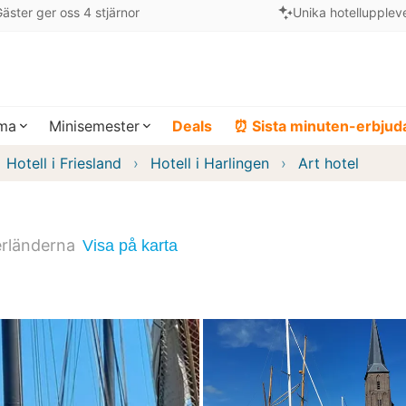
äster ger oss 4 stjärnor
Unika hotellupplev
ema
Minisemester
Deals
⏰ Sista minuten-erbju
Hotell i Friesland
Hotell i Harlingen
Art hotel
rländerna
Visa på karta