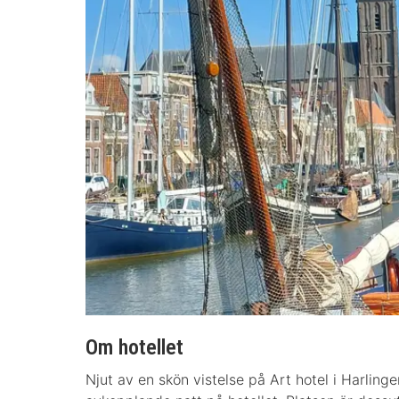
Om hotellet
Njut av en skön vistelse på Art hotel i Harlinge