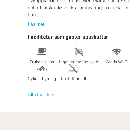
avkopplande natt på hotellet. Platsen är dessu
och utforska de vackra omgivningarna i Harlinge
hotel.
Läs mer
Faciliteter som gäster uppskattar
Frukost finns
Ingen parkeringsplats
Gratis Wi-Fi
Cykeluthyrning
Rökfritt hotell
Alla faciliteter