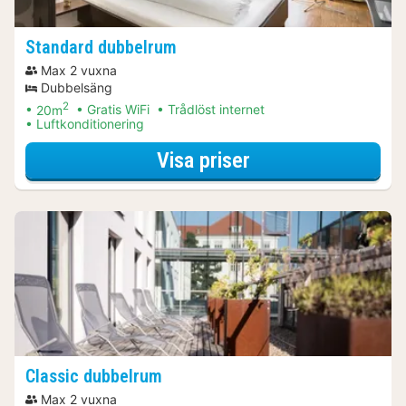
Standard dubbelrum
Max 2 vuxna
Dubbelsäng
2
20m
Gratis WiFi
Trådlöst internet
Luftkonditionering
för Standard dub
Visa priser
Classic dubbelrum
Max 2 vuxna