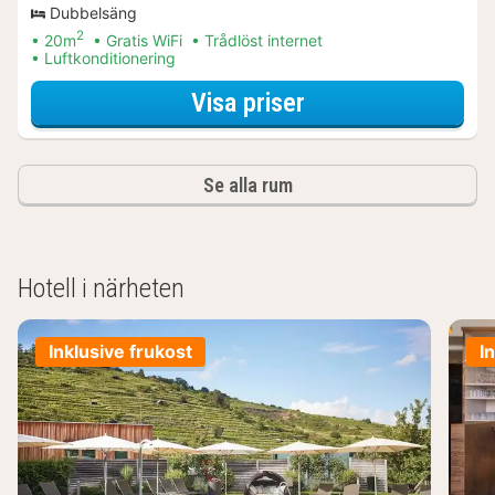
Dubbelsäng
2
20m
Gratis WiFi
Trådlöst internet
Luftkonditionering
för Classic dubbe
Visa priser
Se alla rum
Hotell i närheten
Inklusive frukost
I