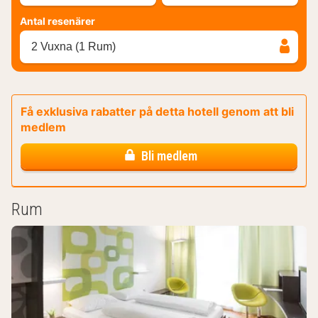
Antal resenärer
2 Vuxna (1 Rum)
Få exklusiva rabatter på detta hotell genom att bli
medlem
Bli medlem
Rum