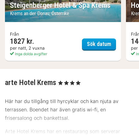
Steigenberger Hotel & Spa Krems
Ho
Krems an der Donau, Österrike
Kre
Från
Frå
1827 kr.
14
Steigenberg
Sök datum
per natt, 2 vuxna
per
Inga dolda avgifter
In
arte Hotel Krems
, 4 Stjärnor
Här har du tillgång till hyrcyklar och kan njuta av
terrassen. Boendet har även gratis wi-fi, en
frisersalong och bankettsal.
Arte Hotel Krems har en restaurang som serverar