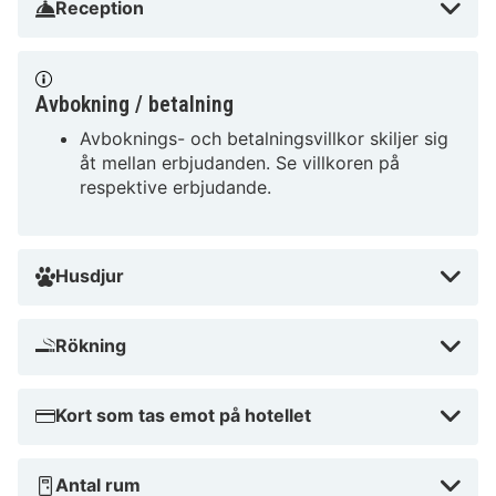
Reception
Kunst Halle Krems och 0,5 km från State Gallery of
Lower Austria.
Avbokning / betalning
Nära Donau-universitetet i Krems
Avboknings- och betalningsvillkor skiljer sig
åt mellan erbjudanden. Se villkoren på
respektive erbjudande.
Husdjur
Rökning
Kort som tas emot på hotellet
Antal rum