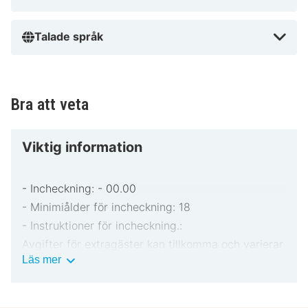
Talade språk
Bra att veta
Viktig information
- Incheckning: - 00.00
- Minimiålder för incheckning: 18
- Instruktioner för incheckning.:
Avgifter för extragäster kan tillkomma och varierar
Viktig
Läs mer
i enlighet med boendets policy.
information
Statligt utfärdad fotolegitimation och kreditkort,
bankkort eller kontantdeposition kan krävas vid