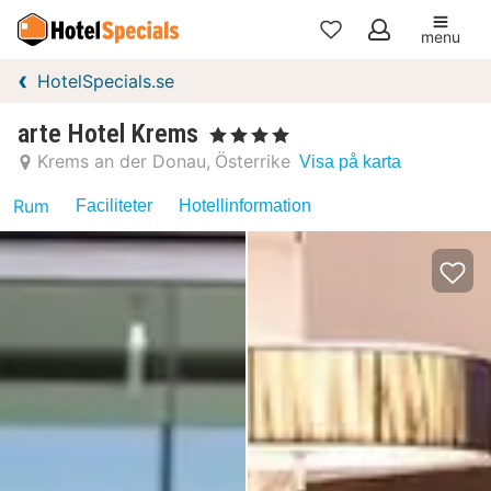
menu
Mina
HotelSpecials.se
favoriter
arte Hotel Krems
, 4 Stjärnor
Krems an der Donau
Österrike
Visa på karta
Rum
Faciliteter
Hotellinformation