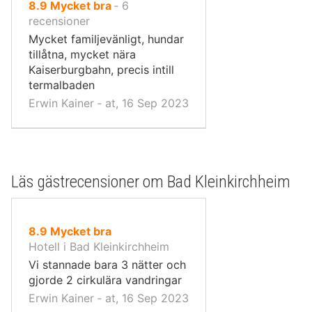
av
8.9
Mycket bra
‐
6
10,
recensioner
Mycket familjevänligt, hundar
tillåtna, mycket nära
Kaiserburgbahn, precis intill
termalbaden
Erwin Kainer ‐ at, 16 Sep 2023
Läs gästrecensioner om Bad Kleinkirchheim
av
8.9
Mycket bra
10,
Hotell i Bad Kleinkirchheim
Vi stannade bara 3 nätter och
gjorde 2 cirkulära vandringar
Erwin Kainer ‐ at, 16 Sep 2023