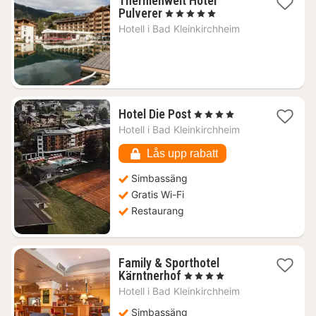
Thermenwelt Hotel
2
Pulverer
, 5 Stjärnor
nätter
Hotell i
Bad Kleinkirchheim
för
3416
kr.
1
Hotel Die Post
, 4 Stjärnor
natt
Hotell i
Bad Kleinkirchheim
från
3821
Lås upp rabatt
kr.
Simbassäng
Gratis Wi-Fi
Restaurang
Family & Sporthotel
1
Kärntnerhof
, 4 Stjärnor
natt
Hotell i
Bad Kleinkirchheim
från
1751
Simbassäng