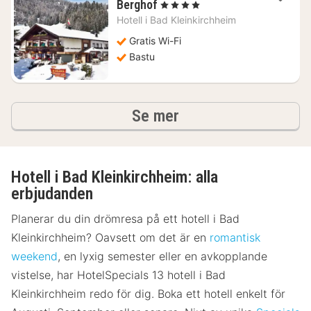
1
Berghof
, 4 Stjärnor
natt
Hotell i
Bad Kleinkirchheim
från
2110
Gratis Wi-Fi
kr.
Bastu
hotell och boenden
Se mer
Hotell i Bad Kleinkirchheim: alla
erbjudanden
Planerar du din drömresa på ett hotell i Bad
Kleinkirchheim? Oavsett om det är en
romantisk
weekend
, en lyxig semester eller en avkopplande
vistelse, har HotelSpecials 13 hotell i Bad
Kleinkirchheim redo för dig. Boka ett hotell enkelt för