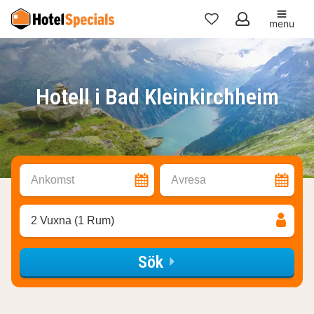
menu
Mina
favoriter
Hotell i Bad Kleinkirchheim
Ankomst
Avresa
2 Vuxna (1 Rum)
Sök