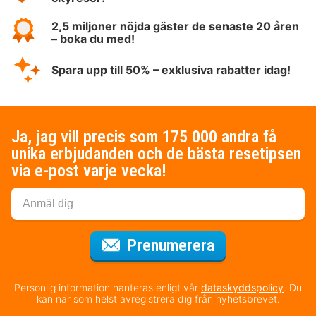
2,5 miljoner nöjda gäster de senaste 20 åren
– boka du med!
Spara upp till 50% – exklusiva rabatter idag!
Ja, jag vill precis som 175 000 andra få
unika erbjudanden och de bästa resetipsen
via e-post varje vecka!
för nyhetsbrev
Prenumerera
Personlig information hanteras enligt vår
dataskyddspolicy
. Du
kan när som helst avregistrera dig från nyhetsbrevet.