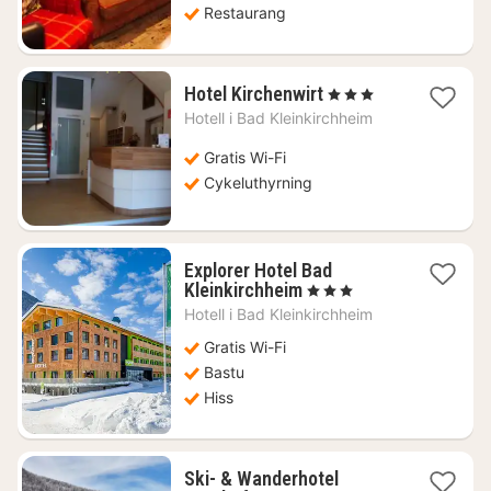
Restaurang
1
Hotel Kirchenwirt
, 3 Stjärnor
natt
Hotell i
Bad Kleinkirchheim
från
1357
Gratis Wi-Fi
kr.
Cykeluthyrning
Explorer Hotel Bad
1
Kleinkirchheim
, 3 Stjärnor
natt
Hotell i
Bad Kleinkirchheim
från
1415
Gratis Wi-Fi
kr.
Bastu
Hiss
Ski- & Wanderhotel