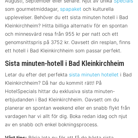
Augusti, September eller senare. Njut av unika
Specials
som gourmetmiddagar,
spapaket
och kulturella
upplevelser. Behöver du ett sista minuten hotell i Bad
Kleinkirchheim? Hitta billiga alternativ för en spontan
och minnesvärd resa från 955 kr per natt och ett
genomsnittspris på 3752 kr. Oavsett din resplan, finns
ett hotell i Bad Kleinkirchheim som passar perfekt.
Sista minuten-hotell i Bad Kleinkirchheim
Letar du efter det perfekta
sista minuten hotellet
i Bad
Kleinkirchheim? Då har du kommit rätt! På
HotelSpecials hittar du exklusiva sista minuten-
erbjudanden i Bad Kleinkirchheim. Oavsett om du
planerar en spontan weekend eller en snabb flykt från
vardagen har vi allt för dig. Boka redan idag och njut
av en snabb och enkel bokningsprocess.
Vårt tips:
Börja leta nu för att få de bästa sista