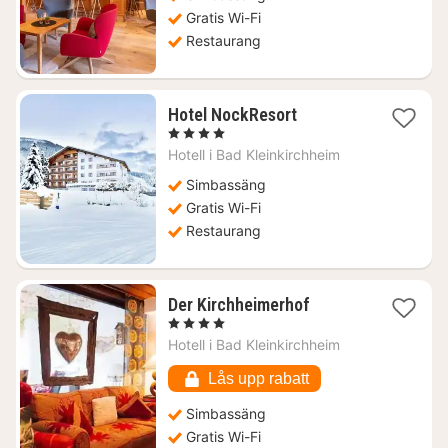
kr.
Gratis Wi-Fi
Restaurang
1
Hotel NockResort
natt
, 4 Stjärnor
från
Hotell i
Bad Kleinkirchheim
2666
kr.
Simbassäng
Gratis Wi-Fi
Restaurang
1
Der Kirchheimerhof
natt
, 4 Stjärnor
från
Hotell i
Bad Kleinkirchheim
2126
kr.
Lås upp rabatt
Simbassäng
Gratis Wi-Fi