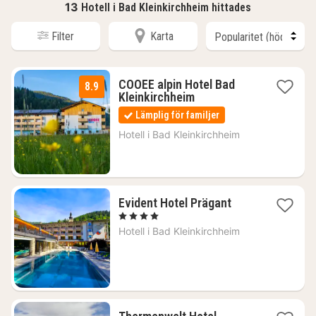
13
Hotell i Bad Kleinkirchheim hittades
Filter
Karta
COOEE alpin Hotel Bad
8.9
1
Kleinkirchheim
natt
Lämplig för familjer
från
955
Hotell i
Bad Kleinkirchheim
kr.
1
Evident Hotel Prägant
natt
, 4 Stjärnor
från
Hotell i
Bad Kleinkirchheim
2357
kr.