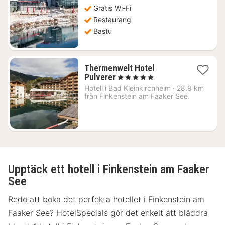
1450
Gratis Wi-Fi
kr.
Restaurang
Bastu
Thermenwelt Hotel
1
Pulverer
, 5 Stjärnor
natt
Hotell i
Bad Kleinkirchheim
·
28.9 km
från
från Finkenstein am Faaker See
3373
kr.
Upptäck ett hotell i Finkenstein am Faaker
See
Redo att boka det perfekta hotellet i Finkenstein am
Faaker See? HotelSpecials gör det enkelt att bläddra