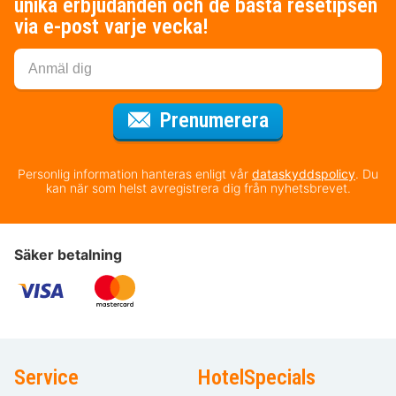
unika erbjudanden och de bästa resetipsen
via e-post varje vecka!
för nyhetsbrev
Prenumerera
Personlig information hanteras enligt vår
dataskyddspolicy
. Du
kan när som helst avregistrera dig från nyhetsbrevet.
Säker betalning
Service
HotelSpecials