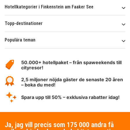
Hotellkategorier i Finkenstein am Faaker See
Topp-destinationer
Populära teman
Om
HotelSpecials
50.000+ hotellpaket – från spaweekends till
cityresor!
2,5 miljoner nöjda gäster de senaste 20 åren
– boka du med!
Spara upp till 50% – exklusiva rabatter idag!
Ja, jag vill precis som 175 000 andra få