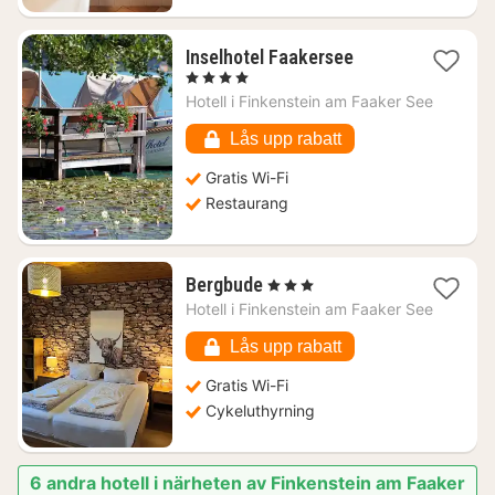
1
Inselhotel Faakersee
natt
, 4 Stjärnor
från
Hotell i
Finkenstein am Faaker See
3333
kr.
Lås upp rabatt
Gratis Wi-Fi
Restaurang
1
Bergbude
, 3 Stjärnor
natt
Hotell i
Finkenstein am Faaker See
från
1187
Lås upp rabatt
kr.
Gratis Wi-Fi
Cykeluthyrning
6 andra hotell i närheten av Finkenstein am Faaker