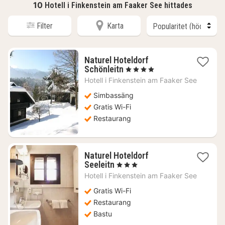
10
Hotell i Finkenstein am Faaker See hittades
Filter
Karta
Naturel Hoteldorf
1
Schönleitn
, 4 Stjärnor
natt
Hotell i
Finkenstein am Faaker See
från
3323
Simbassäng
kr.
Gratis Wi-Fi
Restaurang
Naturel Hoteldorf
1
Seeleitn
, 3 Stjärnor
natt
Hotell i
Finkenstein am Faaker See
från
3463
Gratis Wi-Fi
kr.
Restaurang
Bastu