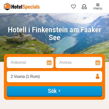
menu
Mina
favoriter
Hotell i Finkenstein am Faaker
See
Ankomst
Avresa
2 Vuxna (1 Rum)
Sök