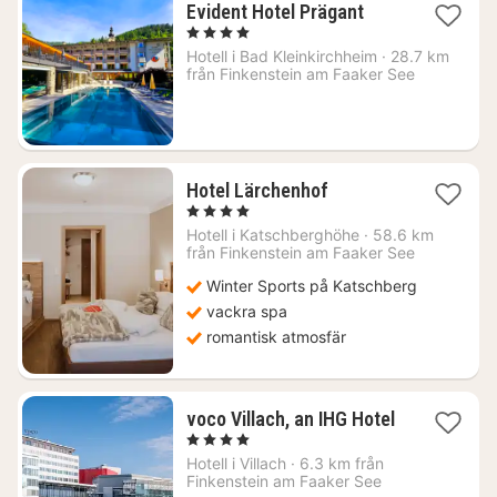
1
Evident Hotel Prägant
natt
, 4 Stjärnor
från
Hotell i
Bad Kleinkirchheim
·
28.7 km
2357
från Finkenstein am Faaker See
kr.
1
Hotel Lärchenhof
natt
, 4 Stjärnor
från
Hotell i
Katschberghöhe
·
58.6 km
3120
från Finkenstein am Faaker See
kr.
Winter Sports på Katschberg
vackra spa
romantisk atmosfär
voco Villach, an IHG Hotel
1
, 4 Stjärnor
natt
Hotell i
Villach
·
6.3 km från
från
Finkenstein am Faaker See