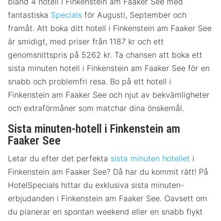
bland 4 hotell i Finkenstein am Faaker See med
fantastiska
Specials
för Augusti, September och
framåt. Att boka ditt hotell i Finkenstein am Faaker See
är smidigt, med priser från 1187 kr och ett
genomsnittspris på 5262 kr. Ta chansen att boka ett
sista minuten hotell i Finkenstein am Faaker See för en
snabb och problemfri resa. Bo på ett hotell i
Finkenstein am Faaker See och njut av bekvämligheter
och extraförmåner som matchar dina önskemål.
Sista minuten-hotell i Finkenstein am
Faaker See
Letar du efter det perfekta
sista minuten hotellet
i
Finkenstein am Faaker See? Då har du kommit rätt! På
HotelSpecials hittar du exklusiva sista minuten-
erbjudanden i Finkenstein am Faaker See. Oavsett om
du planerar en spontan weekend eller en snabb flykt