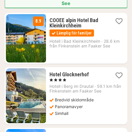
See
COOEE alpin Hotel Bad
8.9
1
Kleinkirchheim
natt
Lämplig för familjer
från
955
Hotell i
Bad Kleinkirchheim
·
28.6 km
från Finkenstein am Faaker See
kr.
1
Hotel Glocknerhof
natt
, 4 Stjärnor
från
Hotell i
Berg im Drautal
·
59.1 km från
3195
Finkenstein am Faaker See
kr.
Bredvid skidområde
Panoramavyer
Simhall