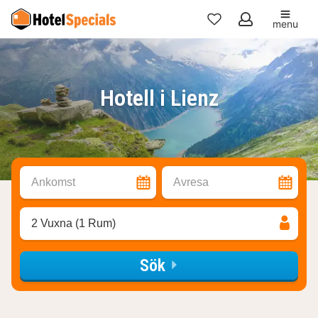
menu
Mina
favoriter
Hotell i Lienz
Ankomst
Avresa
2 Vuxna (1 Rum)
Sök