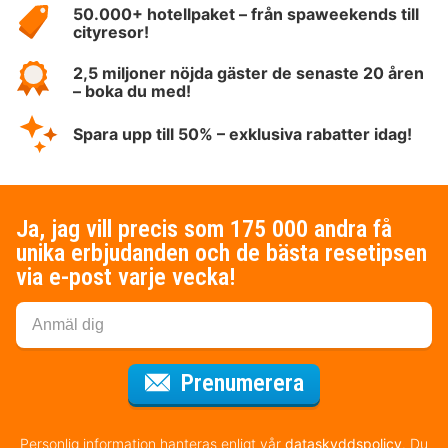
HotelSpecials
50.000+ hotellpaket – från spaweekends till
cityresor!
2,5 miljoner nöjda gäster de senaste 20 åren
– boka du med!
Spara upp till 50% – exklusiva rabatter idag!
Ja, jag vill precis som 175 000 andra få
unika erbjudanden och de bästa resetipsen
via e-post varje vecka!
för nyhetsbrev
Prenumerera
Personlig information hanteras enligt vår
dataskyddspolicy
. Du