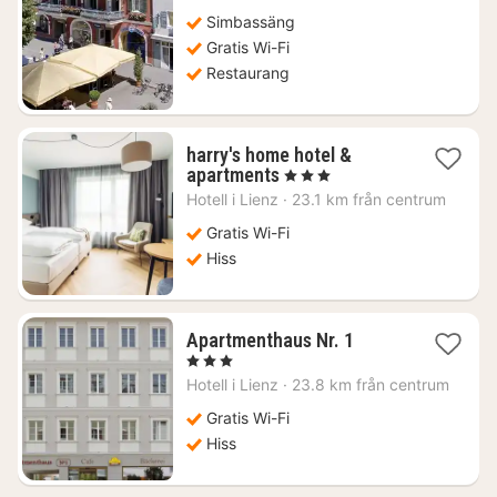
Simbassäng
Gratis Wi-Fi
Restaurang
harry's home hotel &
1
apartments
, 3 Stjärnor
natt
Hotell i
Lienz
·
23.1 km från centrum
från
1368
Gratis Wi-Fi
kr.
Hiss
1
Apartmenthaus Nr. 1
natt
, 3 Stjärnor
från
Hotell i
Lienz
·
23.8 km från centrum
2174
kr.
Gratis Wi-Fi
Hiss