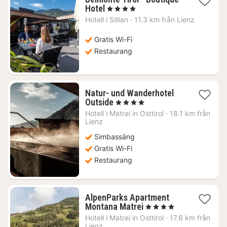
1
Hotel
, 4 Stjärnor
natt
Hotell i
Sillian
·
11.3 km från Lienz
från
2217
Gratis Wi-Fi
kr.
Restaurang
Natur- und Wanderhotel
1
Outside
, 4 Stjärnor
natt
Hotell i
Matrei in Osttirol
·
18.1 km från
från
Lienz
2678
Simbassäng
kr.
Gratis Wi-Fi
Restaurang
AlpenParks Apartment
1
Montana Matrei
, 4 Stjärnor
natt
Hotell i
Matrei in Osttirol
·
17.6 km från
från
Lienz