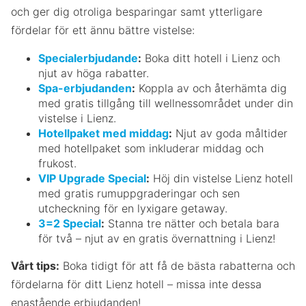
och ger dig otroliga besparingar samt ytterligare
fördelar för ett ännu bättre vistelse:
Specialerbjudande
:
Boka ditt hotell i Lienz och
njut av höga rabatter.
Spa-erbjudanden
:
Koppla av och återhämta dig
med gratis tillgång till wellnessområdet under din
vistelse i Lienz.
Hotellpaket med middag
:
Njut av goda måltider
med hotellpaket som inkluderar middag och
frukost.
VIP Upgrade Special
:
Höj din vistelse Lienz hotell
med gratis rumuppgraderingar och sen
utcheckning för en lyxigare getaway.
3=2 Special
:
Stanna tre nätter och betala bara
för två – njut av en gratis övernattning i Lienz!
Vårt tips:
Boka tidigt för att få de bästa rabatterna och
fördelarna för ditt Lienz hotell – missa inte dessa
enastående erbjudanden!