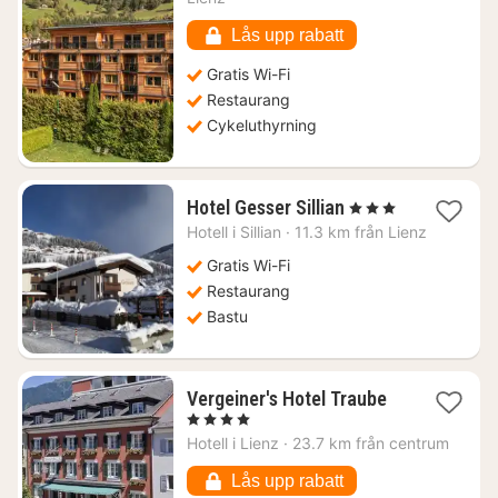
1765
kr.
Lås upp rabatt
Gratis Wi-Fi
Restaurang
Cykeluthyrning
1
Hotel Gesser Sillian
, 3 Stjärnor
natt
Hotell i
Sillian
·
11.3 km från Lienz
från
2087
Gratis Wi-Fi
kr.
Restaurang
Bastu
1
Vergeiner's Hotel Traube
natt
, 4 Stjärnor
från
Hotell i
Lienz
·
23.7 km från centrum
1479
kr.
Lås upp rabatt