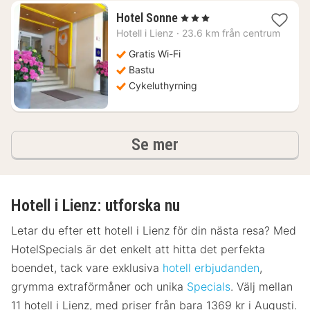
1
Hotel Sonne
, 3 Stjärnor
natt
Hotell i
Lienz
·
23.6 km från centrum
från
1378
Gratis Wi-Fi
kr.
Bastu
Cykeluthyrning
hotell och boenden
Se mer
Hotell i Lienz: utforska nu
Letar du efter ett hotell i Lienz för din nästa resa? Med
HotelSpecials är det enkelt att hitta det perfekta
boendet, tack vare exklusiva
hotell erbjudanden
,
grymma extraförmåner och unika
Specials
. Välj mellan
11 hotell i Lienz, med priser från bara 1369 kr i Augusti.