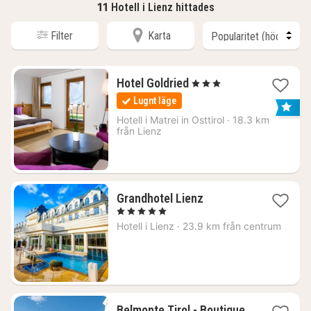
11
Hotell i Lienz hittades
Filter
Karta
1
Hotel Goldried
, 3 Stjärnor
natt
Lugnt läge
från
1877
Hotell i
Matrei in Osttirol
·
18.3 km
från Lienz
kr.
1
Grandhotel Lienz
natt
, 5 Stjärnor
från
Hotell i
Lienz
·
23.9 km från centrum
4475
kr.
Belmonte Tirol - Boutique