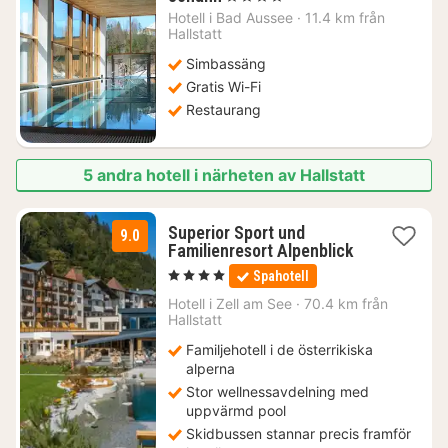
natt
Hotell i
Bad Aussee
·
11.4 km från
från
Hallstatt
1828
Simbassäng
kr.
Gratis Wi-Fi
Restaurang
5 andra hotell i närheten av Hallstatt
Superior Sport und
9.0
Familienresort Alpenblick
2
, 4 Stjärnor
Spahotell
nätter
för
Hotell i
Zell am See
·
70.4 km från
2598
Hallstatt
kr.
Familjehotell i de österrikiska
alperna
Stor wellnessavdelning med
uppvärmd pool
Skidbussen stannar precis framför