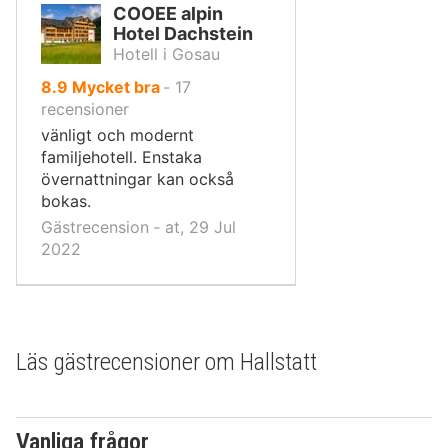
COOEE alpin
Hotel Dachstein
Hotell i Gosau
av
8.9
Mycket bra
‐
17
10,
recensioner
vänligt och modernt
familjehotell. Enstaka
övernattningar kan också
bokas.
Gästrecension ‐ at, 29 Jul
2022
Läs gästrecensioner om Hallstatt
Vanliga frågor