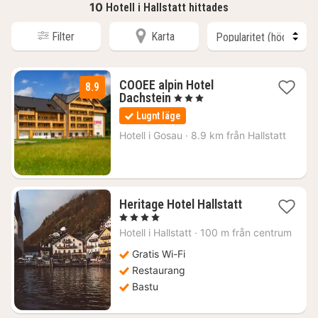
10
Hotell i Hallstatt hittades
Filter
Karta
COOEE alpin Hotel
8.9
1
Dachstein
, 3 Stjärnor
natt
Lugnt läge
från
1429
Hotell i
Gosau
·
8.9 km från Hallstatt
kr.
1
Heritage Hotel Hallstatt
natt
, 4 Stjärnor
från
Hotell i
Hallstatt
·
100 m från centrum
2441
kr.
Gratis Wi-Fi
Restaurang
Bastu