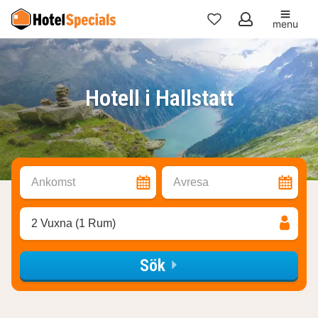
menu
Mina
favoriter
Hotell i Hallstatt
Ankomst
Avresa
2 Vuxna (1 Rum)
Sök