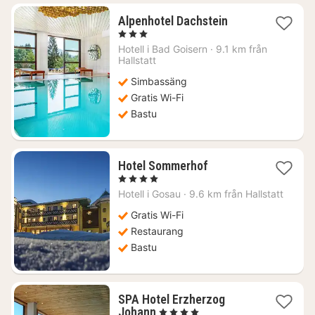
1
Alpenhotel Dachstein
natt
, 3 Stjärnor
från
Hotell i
Bad Goisern
·
9.1 km från
2809
Hallstatt
kr.
Simbassäng
Gratis Wi-Fi
Bastu
1
Hotel Sommerhof
natt
, 4 Stjärnor
från
Hotell i
Gosau
·
9.6 km från Hallstatt
2811
kr.
Gratis Wi-Fi
Restaurang
Bastu
SPA Hotel Erzherzog
1
Johann
, 4 Stjärnor