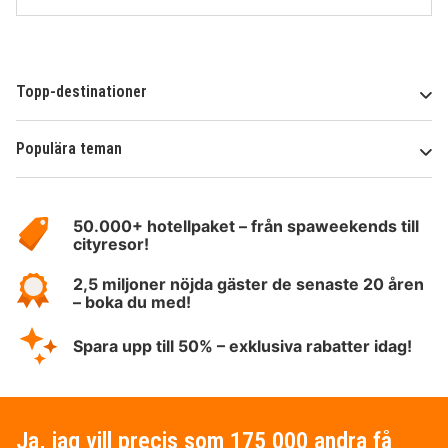
Topp-destinationer
Populära teman
Om
HotelSpecials
50.000+ hotellpaket – från spaweekends till
cityresor!
2,5 miljoner nöjda gäster de senaste 20 åren
– boka du med!
Spara upp till 50% – exklusiva rabatter idag!
Ja, jag vill precis som 175 000 andra få