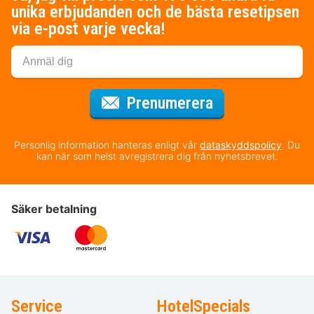
unika erbjudanden och de bästa resetipsen
via e-post varje vecka!
för nyhetsbrev
Prenumerera
Personlig information hanteras enligt vår
dataskyddspolicy
. Du
kan när som helst avregistrera dig från nyhetsbrevet.
Säker betalning
Service
HotelSpecials