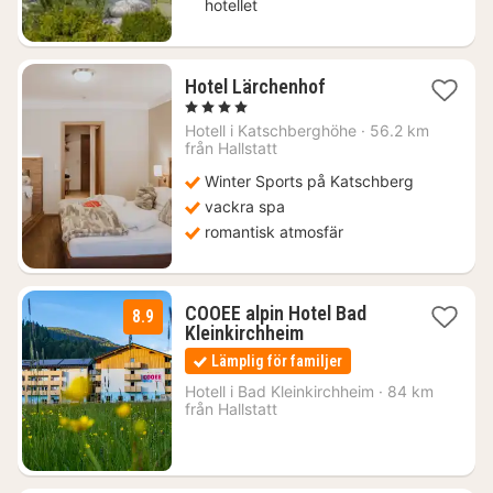
hotellet
1
Hotel Lärchenhof
natt
, 4 Stjärnor
från
Hotell i
Katschberghöhe
·
56.2 km
3120
från Hallstatt
kr.
Winter Sports på Katschberg
vackra spa
romantisk atmosfär
COOEE alpin Hotel Bad
8.9
1
Kleinkirchheim
natt
Lämplig för familjer
från
955
Hotell i
Bad Kleinkirchheim
·
84 km
från Hallstatt
kr.