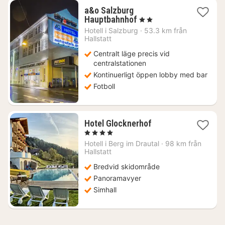
a&o Salzburg
2
Hauptbahnhof
, 2 Stjärnor
nätter
Hotell i
Salzburg
·
53.3 km från
för
Hallstatt
971
Centralt läge precis vid
kr.
centralstationen
Kontinuerligt öppen lobby med bar
Fotboll
1
Hotel Glocknerhof
natt
, 4 Stjärnor
från
Hotell i
Berg im Drautal
·
98 km från
3195
Hallstatt
kr.
Bredvid skidområde
Panoramavyer
Simhall