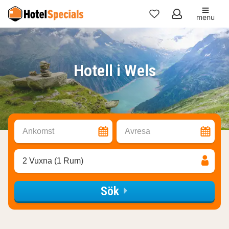
menu
Mina
favoriter
Hotell i Wels
Ankomst
Avresa
2 Vuxna (1 Rum)
Sök