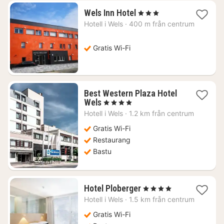
1
Wels Inn Hotel
, 3 Stjärnor
natt
Hotell i
Wels
·
400 m från centrum
från
944
kr.
Gratis Wi-Fi
Best Western Plaza Hotel
1
Wels
, 4 Stjärnor
natt
Hotell i
Wels
·
1.2 km från centrum
från
879
Gratis Wi-Fi
kr.
Restaurang
Bastu
1
Hotel Ploberger
, 4 Stjärnor
natt
Hotell i
Wels
·
1.5 km från centrum
från
1070
Gratis Wi-Fi
kr.