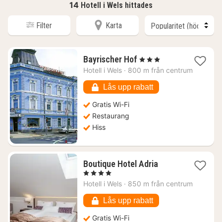
14
Hotell i Wels hittades
Filter
Karta
1
Bayrischer Hof
, 3 Stjärnor
natt
Hotell i
Wels
·
800 m från centrum
från
945
Lås upp rabatt
kr.
Gratis Wi-Fi
Restaurang
Hiss
1
Boutique Hotel Adria
natt
, 4 Stjärnor
från
Hotell i
Wels
·
850 m från centrum
987
kr.
Lås upp rabatt
Gratis Wi-Fi