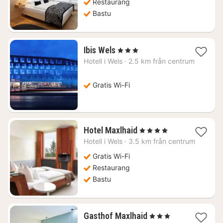
Restaurang
Bastu
1
Ibis Wels
, 3 Stjärnor
natt
Hotell i
Wels
·
2.5 km från centrum
från
970
kr.
Gratis Wi-Fi
1
Hotel Maxlhaid
, 4 Stjärnor
natt
Hotell i
Wels
·
3.5 km från centrum
från
1184
Gratis Wi-Fi
kr.
Restaurang
Bastu
1
Gasthof Maxlhaid
, 3 Stjärnor