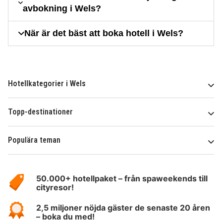
avbokning i Wels?
När är det bäst att boka hotell i Wels?
Hotellkategorier i Wels
Topp-destinationer
Populära teman
Om
HotelSpecials
50.000+ hotellpaket – från spaweekends till
cityresor!
2,5 miljoner nöjda gäster de senaste 20 åren
– boka du med!