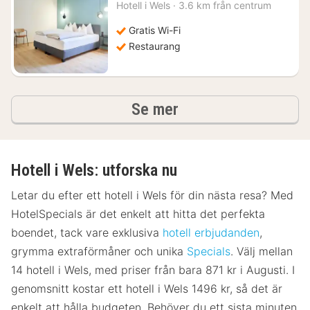
natt
Hotell i
Wels
·
3.6 km från centrum
från
1060
Gratis Wi-Fi
kr.
Restaurang
hotell och boenden
Se mer
Hotell i Wels: utforska nu
Letar du efter ett hotell i Wels för din nästa resa? Med
HotelSpecials är det enkelt att hitta det perfekta
boendet, tack vare exklusiva
hotell erbjudanden
,
grymma extraförmåner och unika
Specials
. Välj mellan
14 hotell i Wels, med priser från bara 871 kr i Augusti. I
genomsnitt kostar ett hotell i Wels 1496 kr, så det är
enkelt att hålla budgeten. Behöver du ett sista minuten