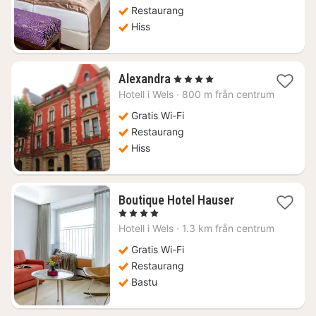
Restaurang
Hiss
1
Alexandra
, 4 Stjärnor
natt
Hotell i
Wels
·
800 m från centrum
från
1001
Gratis Wi-Fi
kr.
Restaurang
Hiss
1
Boutique Hotel Hauser
natt
, 4 Stjärnor
från
Hotell i
Wels
·
1.3 km från centrum
1163
kr.
Gratis Wi-Fi
Restaurang
Bastu