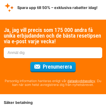
Spara upp till 50% – exklusiva rabatter idag!
Ja, jag vill precis som 175 000 andra få
unika erbjudanden och de bästa resetipsen
via e-post varje vecka!
för nyhetsbrev
Prenumerera
Personlig information hanteras enligt vår
dataskyddspolicy
. Du
kan när som helst avregistrera dig från nyhetsbrevet.
Säker betalning