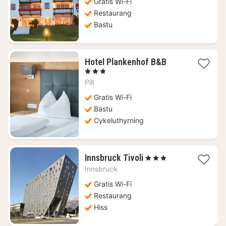
1400
Gratis Wi-Fi
kr.
Restaurang
Bastu
1
Hotel Plankenhof B&B
natt
, 3 Stjärnor
från
Pill
1461
kr.
Gratis Wi-Fi
Bastu
Cykeluthyrning
1
Innsbruck Tivoli
, 3 Stjärnor
natt
Innsbruck
från
1264
Gratis Wi-Fi
kr.
Restaurang
Hiss