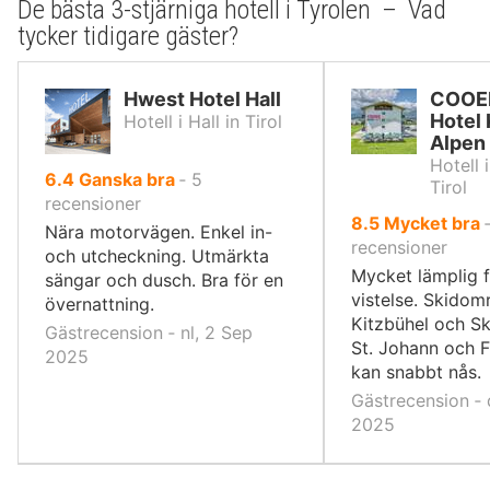
De bästa 3-stjärniga hotell i Tyrolen – Vad
tycker tidigare gäster?
Hwest Hotel Hall
COOEE
Hotel 
Hotell i Hall in Tirol
Alpen
Hotell 
av
6.4
Ganska bra
‐
5
Tirol
10,
recensioner
av
8.5
Mycket bra
Nära motorvägen. Enkel in-
10,
recensioner
och utcheckning. Utmärkta
Mycket lämplig f
sängar och dusch. Bra för en
vistelse. Skido
övernattning.
Kitzbühel och Sk
Gästrecension ‐ nl, 2 Sep
St. Johann och 
2025
kan snabbt nås.
Gästrecension ‐ 
2025