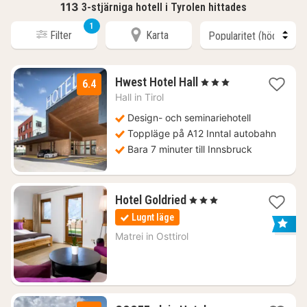
113
3-stjärniga hotell i Tyrolen hittades
1
Filter
Karta
1
Hwest Hotel Hall
, 3 Stjärnor
6.4
natt
Hall in Tirol
från
976
Design- och seminariehotell
kr.
Toppläge på A12 Inntal autobahn
Bara 7 minuter till Innsbruck
1
Hotel Goldried
, 3 Stjärnor
natt
Lugnt läge
från
1877
Matrei in Osttirol
kr.