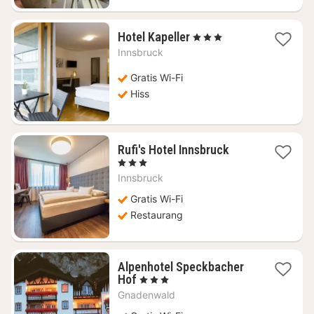
1
Hotel Kapeller
, 3 Stjärnor
natt
Innsbruck
från
1283
Gratis Wi-Fi
kr.
Hiss
1
Rufi's Hotel Innsbruck
natt
, 3 Stjärnor
från
Innsbruck
1710
kr.
Gratis Wi-Fi
Restaurang
Alpenhotel Speckbacher
1
Hof
, 3 Stjärnor
natt
Gnadenwald
från