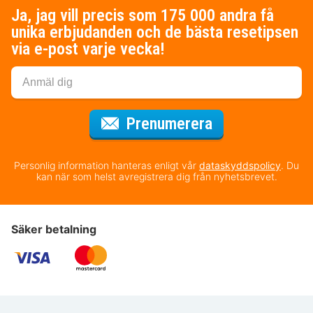
Ja, jag vill precis som 175 000 andra få
unika erbjudanden och de bästa resetipsen
via e-post varje vecka!
för nyhetsbrev
Prenumerera
Personlig information hanteras enligt vår
dataskyddspolicy
. Du
kan när som helst avregistrera dig från nyhetsbrevet.
Säker betalning