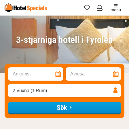
menu
Mina
favoriter
3-stjärniga hotell i Tyrolen
Ankomst
Avresa
2 Vuxna (1 Rum)
Sök