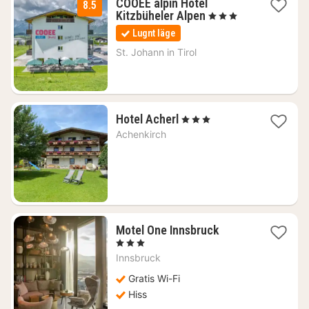
COOEE alpin Hotel
8.5
1
Kitzbüheler Alpen
, 3 Stjärnor
natt
Lugnt läge
från
985
St. Johann in Tirol
kr.
2
Hotel Acherl
, 3 Stjärnor
nätter
Achenkirch
för
3793
kr.
1
Motel One Innsbruck
natt
, 3 Stjärnor
från
Innsbruck
1448
kr.
Gratis Wi-Fi
Hiss