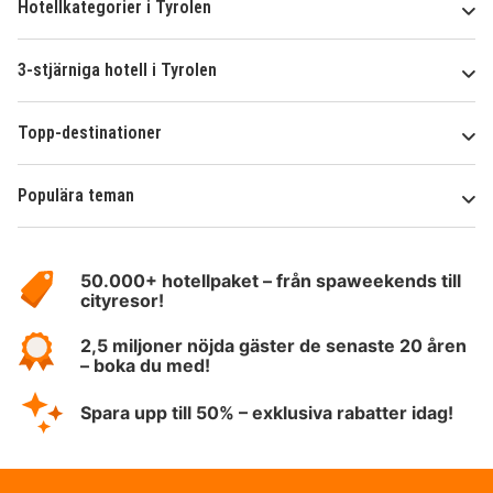
Hotellkategorier i Tyrolen
3-stjärniga hotell i Tyrolen
Topp-destinationer
Populära teman
Om
HotelSpecials
50.000+ hotellpaket – från spaweekends till
cityresor!
2,5 miljoner nöjda gäster de senaste 20 åren
– boka du med!
Spara upp till 50% – exklusiva rabatter idag!