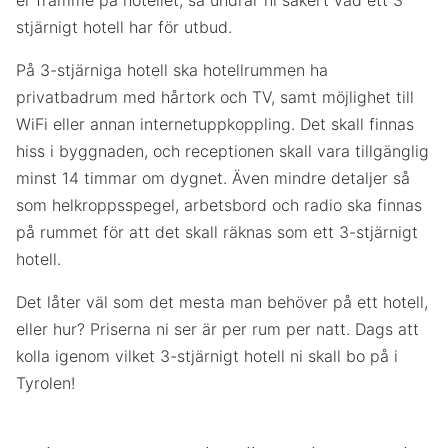
er framme på hotellet, så undrar ni säkert vad ett 3
stjärnigt hotell har för utbud.
På 3-stjärniga hotell ska hotellrummen ha
privatbadrum med hårtork och TV, samt möjlighet till
WiFi eller annan internetuppkoppling. Det skall finnas
hiss i byggnaden, och receptionen skall vara tillgänglig
minst 14 timmar om dygnet. Även mindre detaljer så
som helkroppsspegel, arbetsbord och radio ska finnas
på rummet för att det skall räknas som ett 3-stjärnigt
hotell.
Det låter väl som det mesta man behöver på ett hotell,
eller hur? Priserna ni ser är per rum per natt. Dags att
kolla igenom vilket 3-stjärnigt hotell ni skall bo på i
Tyrolen!