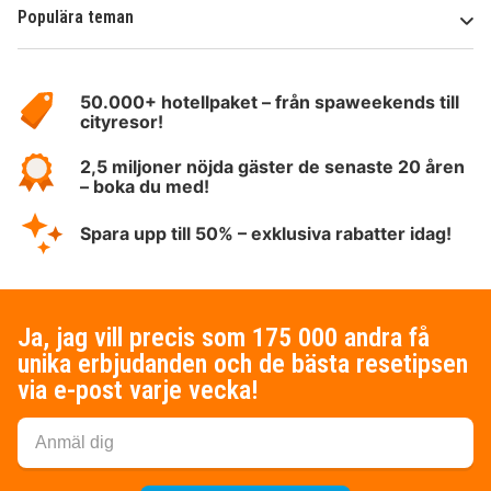
Populära teman
Om
HotelSpecials
50.000+ hotellpaket – från spaweekends till
cityresor!
2,5 miljoner nöjda gäster de senaste 20 åren
– boka du med!
Spara upp till 50% – exklusiva rabatter idag!
Ja, jag vill precis som 175 000 andra få
unika erbjudanden och de bästa resetipsen
via e-post varje vecka!