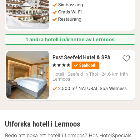
Simbassäng
kr.
Gratis Wi-Fi
Restaurang
1 andra hotell i närheten av Lermoos
Post Seefeld Hotel & SPA
1
, 4 Stjärnor
Spahotell
natt
från
Hotell i
Seefeld in Tirol
·
24.6 km från
3488
Lermoos
kr.
2.500 m² NATURAL Spa Wellness
Utforska hotell i Lermoos
Redo att boka ett hotell i Lermoos? Hos HotelSpecials