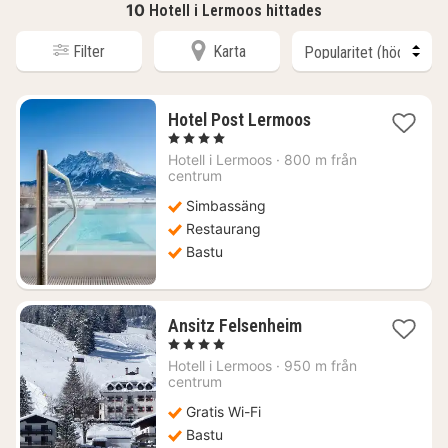
10
Hotell i Lermoos hittades
Filter
Karta
1
Hotel Post Lermoos
natt
, 4 Stjärnor
från
Hotell i
Lermoos
·
800 m från
5469
centrum
kr.
Simbassäng
Restaurang
Bastu
1
Ansitz Felsenheim
natt
, 4 Stjärnor
från
Hotell i
Lermoos
·
950 m från
2208
centrum
kr.
Gratis Wi-Fi
Bastu