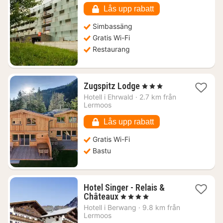
kr.
Lås upp rabatt
Simbassäng
Gratis Wi-Fi
Restaurang
1
Zugspitz Lodge
, 3 Stjärnor
natt
Hotell i
Ehrwald
·
2.7 km från
från
Lermoos
1985
kr.
Lås upp rabatt
Gratis Wi-Fi
Bastu
Hotel Singer - Relais &
1
Châteaux
, 4 Stjärnor
natt
Hotell i
Berwang
·
9.8 km från
från
Lermoos
4320