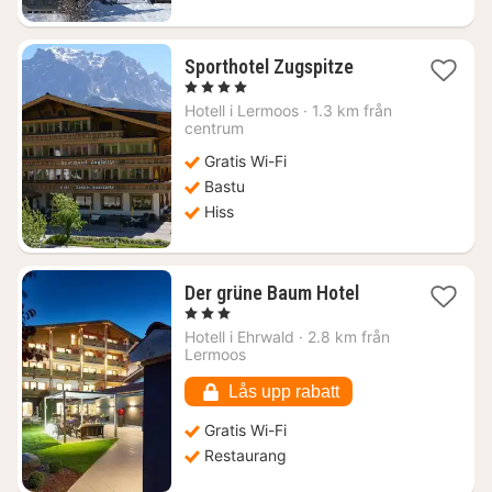
1
Sporthotel Zugspitze
natt
, 4 Stjärnor
från
Hotell i
Lermoos
·
1.3 km från
1761
centrum
kr.
Gratis Wi-Fi
Bastu
Hiss
1
Der grüne Baum Hotel
natt
, 3 Stjärnor
från
Hotell i
Ehrwald
·
2.8 km från
2255
Lermoos
kr.
Lås upp rabatt
Gratis Wi-Fi
Restaurang