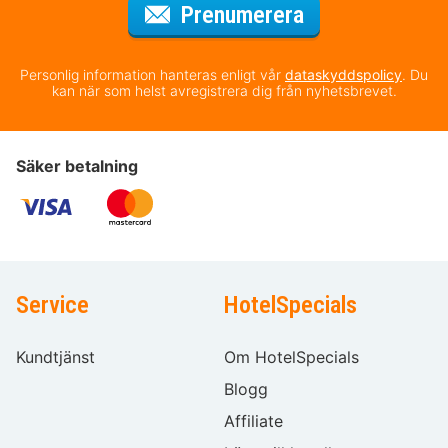
för nyhetsbrev
Prenumerera
Personlig information hanteras enligt vår
dataskyddspolicy
. Du
kan när som helst avregistrera dig från nyhetsbrevet.
Säker betalning
Service
HotelSpecials
Kundtjänst
Om HotelSpecials
Blogg
Affiliate