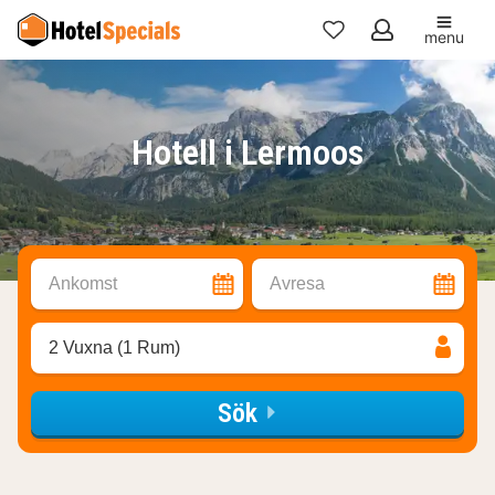
menu
Mina
favoriter
Hotell i Lermoos
Ankomst
Avresa
2 Vuxna (1 Rum)
Sök