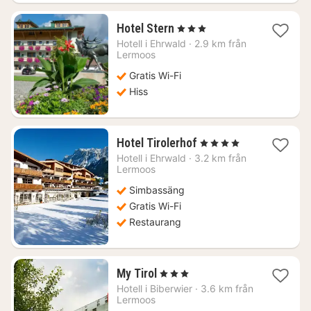
1
Hotel Stern
, 3 Stjärnor
natt
Hotell i
Ehrwald
·
2.9 km från
från
Lermoos
2107
Gratis Wi-Fi
kr.
Hiss
1
Hotel Tirolerhof
, 4 Stjärnor
natt
Hotell i
Ehrwald
·
3.2 km från
från
Lermoos
2839
Simbassäng
kr.
Gratis Wi-Fi
Restaurang
1
My Tirol
, 3 Stjärnor
natt
Hotell i
Biberwier
·
3.6 km från
från
Lermoos
1300