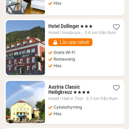
kr.
Hiss
1
Hotel Dollinger
, 3 Stjärnor
natt
Hotell i
Innsbruck
·
3.6 km från Rum
från
1711
Lås upp rabatt
kr.
Gratis Wi-Fi
Restaurang
Hiss
Austria Classic
1
Heiligkreuz
, 4 Stjärnor
natt
Hotell i
Hall in Tirol
·
3.3 km från Rum
från
1496
Cykeluthyrning
kr.
Hiss