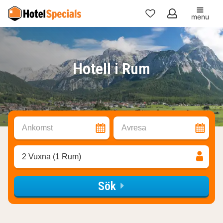
menu
Mina
favoriter
Hotell i Rum
Ankomst
Avresa
2 Vuxna (1 Rum)
Sök