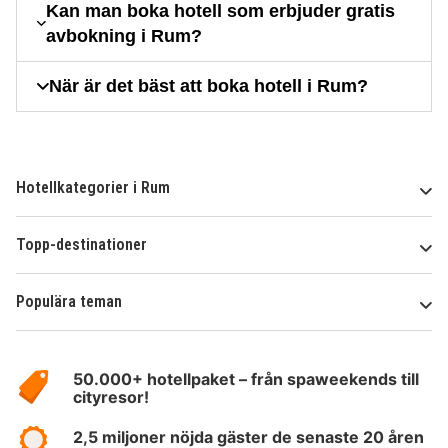
Kan man boka hotell som erbjuder gratis
avbokning i Rum?
När är det bäst att boka hotell i Rum?
Hotellkategorier i Rum
Topp-destinationer
Populära teman
Om
HotelSpecials
50.000+ hotellpaket – från spaweekends till
cityresor!
2,5 miljoner nöjda gäster de senaste 20 åren