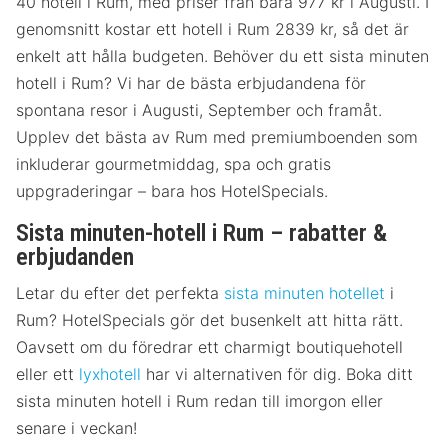
40 hotell i Rum, med priser från bara 977 kr i Augusti. I
genomsnitt kostar ett hotell i Rum 2839 kr, så det är
enkelt att hålla budgeten. Behöver du ett sista minuten
hotell i Rum? Vi har de bästa erbjudandena för
spontana resor i Augusti, September och framåt.
Upplev det bästa av Rum med premiumboenden som
inkluderar gourmetmiddag, spa och gratis
uppgraderingar – bara hos HotelSpecials.
Sista minuten-hotell i Rum – rabatter &
erbjudanden
Letar du efter det perfekta
sista minuten hotellet
i
Rum? HotelSpecials gör det busenkelt att hitta rätt.
Oavsett om du föredrar ett charmigt boutiquehotell
eller ett
lyxhotell
har vi alternativen för dig. Boka ditt
sista minuten hotell i Rum redan till imorgon eller
senare i veckan!