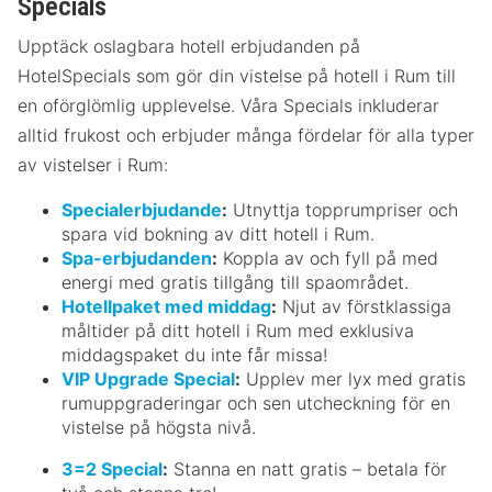
Specials
Upptäck oslagbara hotell erbjudanden på
HotelSpecials som gör din vistelse på hotell i Rum till
en oförglömlig upplevelse. Våra Specials inkluderar
alltid frukost och erbjuder många fördelar för alla typer
av vistelser i Rum:
Specialerbjudande
:
Utnyttja topprumpriser och
spara vid bokning av ditt hotell i Rum.
Spa-erbjudanden
:
Koppla av och fyll på med
energi med gratis tillgång till spaområdet.
Hotellpaket med middag
:
Njut av förstklassiga
måltider på ditt hotell i Rum med exklusiva
middagspaket du inte får missa!
VIP Upgrade Special
:
Upplev mer lyx med gratis
rumuppgraderingar och sen utcheckning för en
vistelse på högsta nivå.
3=2 Special
:
Stanna en natt gratis – betala för