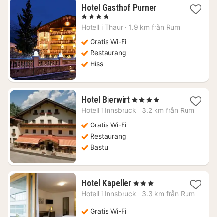
1
Hotel Gasthof Purner
natt
, 4 Stjärnor
från
Hotell i
Thaur
·
1.9 km från Rum
1926
kr.
Gratis Wi-Fi
Restaurang
Hiss
1
Hotel Bierwirt
, 4 Stjärnor
natt
Hotell i
Innsbruck
·
3.2 km från Rum
från
1335
Gratis Wi-Fi
kr.
Restaurang
Bastu
1
Hotel Kapeller
, 3 Stjärnor
natt
Hotell i
Innsbruck
·
3.3 km från Rum
från
1284
Gratis Wi-Fi