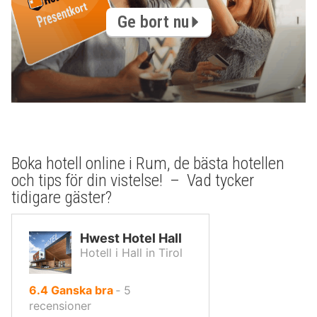
Ge bort nu
Boka hotell online i Rum, de bästa hotellen
och tips för din vistelse! – Vad tycker
tidigare gäster?
Hwest Hotel Hall
Hotell i Hall in Tirol
av
6.4
Ganska bra
‐
5
10,
recensioner