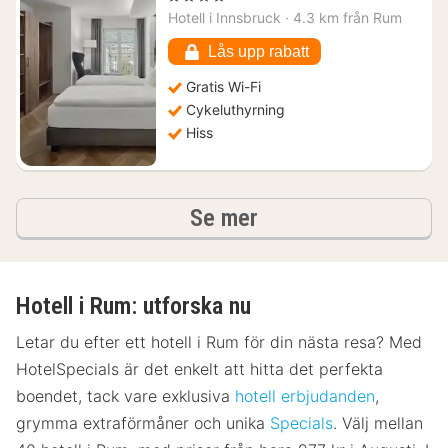
från
Hotell i
Innsbruck
·
4.3 km från Rum
1735
kr.
Lås upp rabatt
Gratis Wi-Fi
Cykeluthyrning
Hiss
hotell och boenden
Se mer
Hotell i Rum: utforska nu
Letar du efter ett hotell i Rum för din nästa resa? Med
HotelSpecials är det enkelt att hitta det perfekta
boendet, tack vare exklusiva
hotell erbjudanden
,
grymma extraförmåner och unika
Specials
. Välj mellan