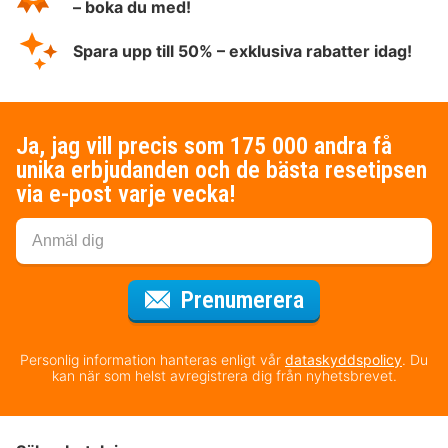
– boka du med!
Spara upp till 50% – exklusiva rabatter idag!
Ja, jag vill precis som 175 000 andra få
unika erbjudanden och de bästa resetipsen
via e-post varje vecka!
för nyhetsbrev
Prenumerera
Personlig information hanteras enligt vår
dataskyddspolicy
. Du
kan när som helst avregistrera dig från nyhetsbrevet.