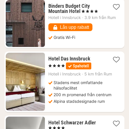
Binders Budget City
1
Mountain Hotel
, 4 Stjärnor
natt
Hotell i
Innsbruck
·
3.9 km från Rum
från
1518
Lås upp rabatt
kr.
Gratis Wi-Fi
2
Hotel Das Innsbruck
nätter
, 4 Stjärnor
Spahotell
för
2310
Hotell i
Innsbruck
·
5 km från Rum
kr.
Stadens mest omfattande
hälsofacilitet
200 m promenad från centrum
Alpina stadsdesignade rum
1
Hotel Schwarzer Adler
natt
, 4 Stjärnor