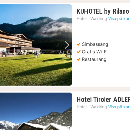
KUHOTEL by Rilano
Hotell i
Waidring
Visa på kar
Simbassäng
Föregående bild
Nästa bild
Gratis Wi-Fi
Restaurang
Hotel Tiroler ADLE
Hotell i
Waidring
Visa på kar