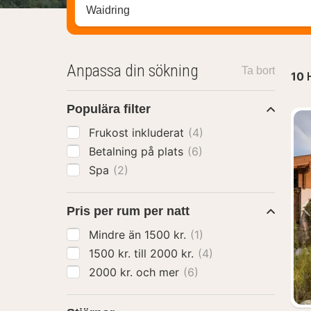
Sök efter hotell, område eller stad
Anpassa din sökning
Ta bort
10
Populära filter
Frukost inkluderat
(4)
Betalning på plats
(6)
Spa
(2)
Pris per rum per natt
Mindre än 1500 kr.
(1)
1500 kr. till 2000 kr.
(4)
2000 kr. och mer
(6)