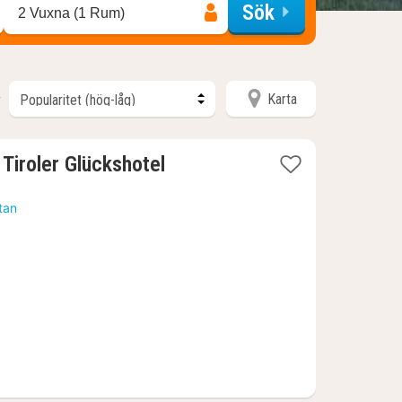
Sök
2 Vuxna (1 Rum)
Karta
r
1
 Tiroler Glückshotel
natt
från
tan
1614
kr.