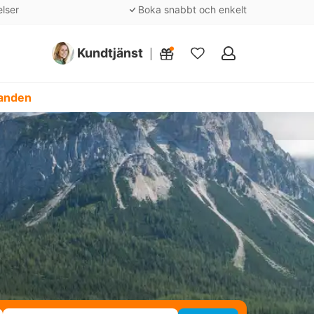
elser
Boka snabbt och enkelt
Kundtjänst
Mina
favoriter
danden