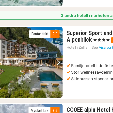
3 andra hotell i närheten 
Superior Sport und
Fantastiskt
9.0
2
Alpenblick
, 4 Stjärnor
nätter
Hotell i
Zell am See
Visa på 
för
2598
kr.
Familjehotell i de öst
Föregående bild
Nästa bild
Stor wellnessavdeln
Skidbussen stannar pr
COOEE alpin Hotel 
Mycket bra
8.5