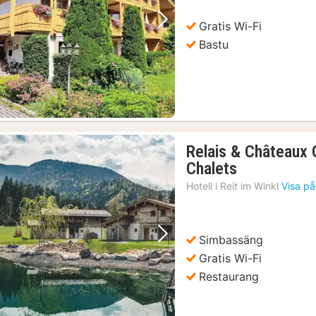
kr.
Gratis Wi-Fi
Föregående bild
Nästa bild
Bastu
Relais & Châteaux 
1
Chalets
natt
Hotell i
Reit im Winkl
Visa på
från
2989
kr.
Simbassäng
Föregående bild
Nästa bild
Gratis Wi-Fi
Restaurang