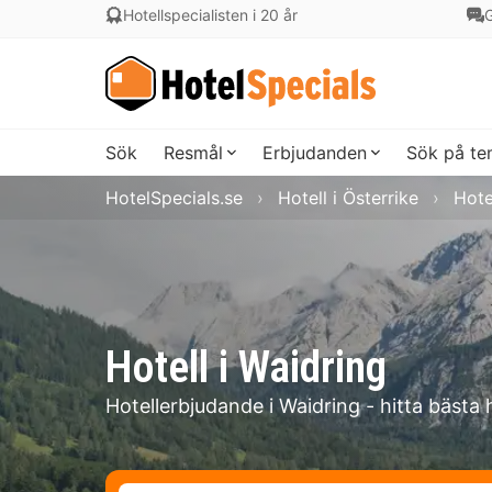
Hotellspecialisten i 20 år
G
Sök
Resmål
Erbjudanden
Sök på t
HotelSpecials.se
Hotell i Österrike
Hote
Hotell i Waidring
Hotellerbjudande i Waidring - hitta bästa 