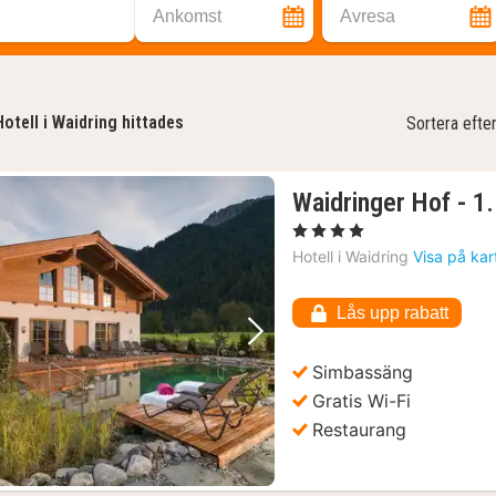
Ankomst
Avresa
Hotell i Waidring hittades
Sortera efte
Waidringer Hof - 1.
, 4 Stjärnor
Hotell i
Waidring
Visa på kar
Lås upp rabatt
Föregående bild
Nästa bild
Simbassäng
Gratis Wi-Fi
Restaurang