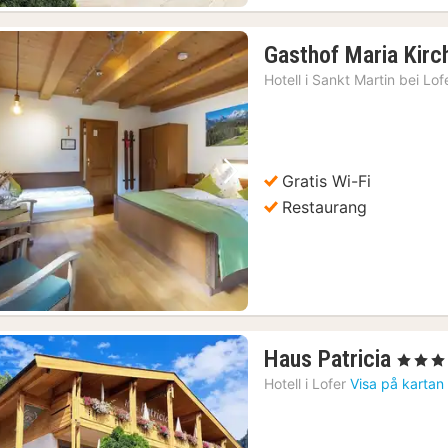
Gasthof Maria Kirc
Hotell i
Sankt Martin bei Lof
Gratis Wi-Fi
Föregående bild
Nästa bild
Restaurang
1
Haus Patricia
, 3 Stjärn
natt
Hotell i
Lofer
Visa på kartan
från
1386