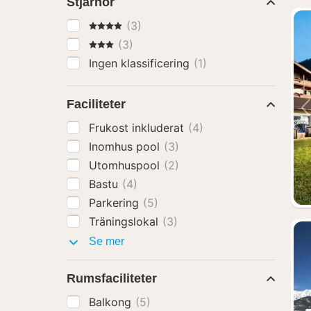
Stjärnor
4 Stjärnor
(3)
3 Stjärnor
(3)
Ingen klassificering
(1)
Faciliteter
Frukost inkluderat
(4)
Inomhus pool
(3)
Utomhuspool
(2)
Bastu
(4)
Parkering
(5)
Träningslokal
(3)
Faciliteter
Se mer
Rumsfaciliteter
Balkong
(5)