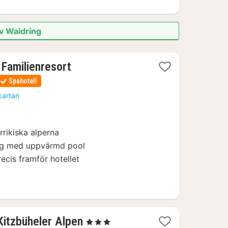
av Waidring
 Familienresort
Spahotell
kartan
errikiska alperna
ing med uppvärmd pool
ecis framför hotellet
1
Kitzbüheler Alpen
, 3 Stjärnor