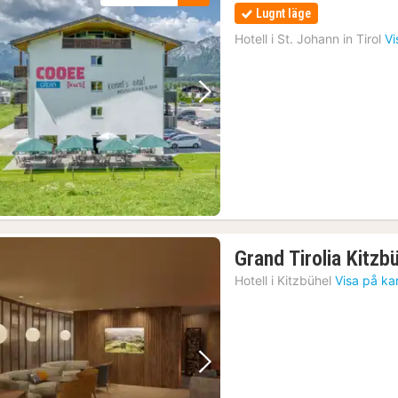
Lugnt läge
Hotell i
St. Johann in Tirol
Vi
Föregående bild
Nästa bild
Grand Tirolia Kitzb
Hotell i
Kitzbühel
Visa på ka
Föregående bild
Nästa bild