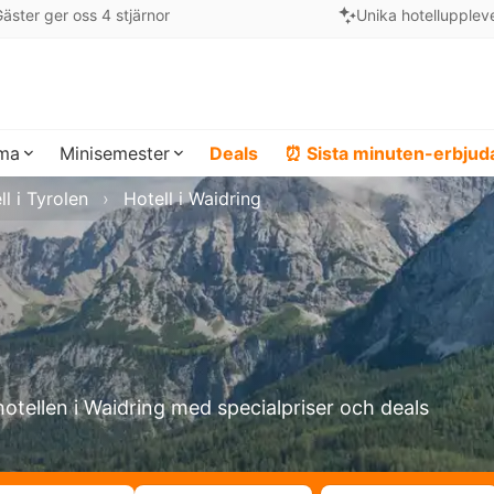
äster ger oss 4 stjärnor
Unika hotellupplev
ema
Minisemester
Deals
⏰ Sista minuten-erbju
ll i Tyrolen
Hotell i Waidring
hotellen i Waidring med specialpriser och deals