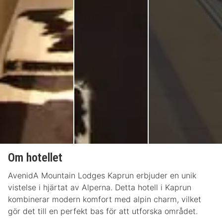
Om hotellet
AvenidA Mountain Lodges Kaprun erbjuder en unik
vistelse i hjärtat av Alperna. Detta hotell i Kaprun
kombinerar modern komfort med alpin charm, vilket
gör det till en perfekt bas för att utforska området.