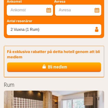
Ankomst
Avresa
Ankomst
Avresa
Antal resenärer
2 Vuxna (1 Rum)
Få exklusiva rabatter på detta hotell genom att bli
medlem
Bli medlem
Rum