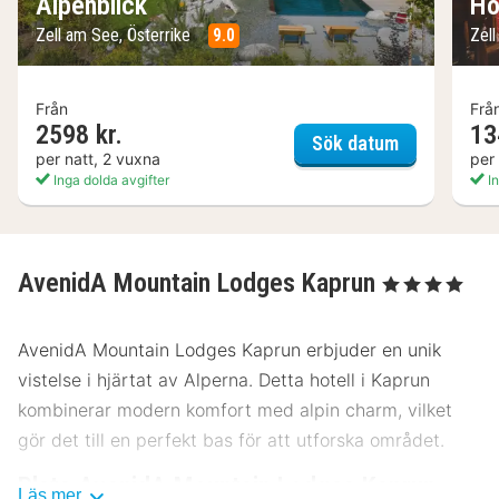
Alpenblick
Ho
Zell am See, Österrike
9.0
Zel
Från
Frå
2598 kr.
13
Superior Spo
Sök datum
per natt, 2 vuxna
per
Inga dolda avgifter
In
AvenidA Mountain Lodges Kaprun
, 4 Stjärnor
AvenidA Mountain Lodges Kaprun erbjuder en unik
vistelse i hjärtat av Alperna. Detta hotell i Kaprun
kombinerar modern komfort med alpin charm, vilket
gör det till en perfekt bas för att utforska området.
Plats AvenidA Mountain Lodges Kaprun
Läs mer