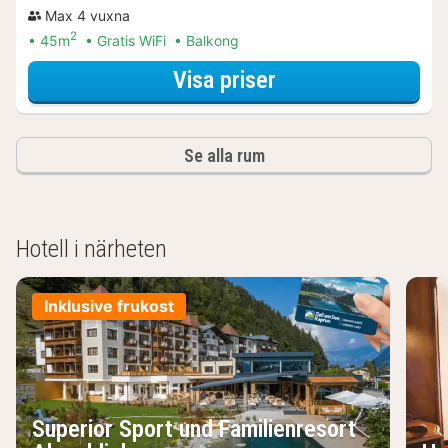
Max 4 vuxna
2
45m
Gratis WiFi
Balkong
för Svit - 1 sovru
Visa priser
Se alla rum
Hotell i närheten
Inklusive frukost
Superior Sport und Familienresort