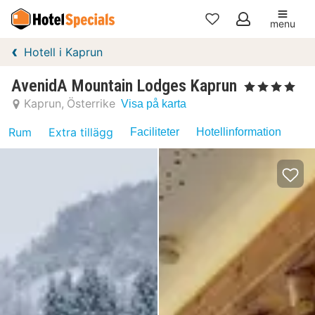
menu
Mina
Hotell i Kaprun
favoriter
AvenidA Mountain Lodges Kaprun
, 4 Stjärnor
Kaprun
Österrike
Visa på karta
Rum
Extra tillägg
Faciliteter
Hotellinformation