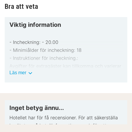
Bra att veta
Viktig information
- Incheckning: - 20.00
- Minimiålder för incheckning: 18
- Instruktioner för incheckning.:
Avgifter för extragäster kan tillkomma och varierar
Viktig
Läs mer
i enlighet med boendets policy.
information
Statligt utfärdad fotolegitimation och kreditkort
kan krävas vid incheckning för oförutsedda
utgifter.
Särskilda önskemål erbjuds i mån av tillgång vid
Inget betyg ännu...
incheckning och kan medföra ytterligare avgifter.
Hotellet har för få recensioner. För att säkerställa
Särskilda önskemål kan inte garanteras.
kvaliteten på hotellinformationen och för att
Boendet accepterar kreditkort; ingen