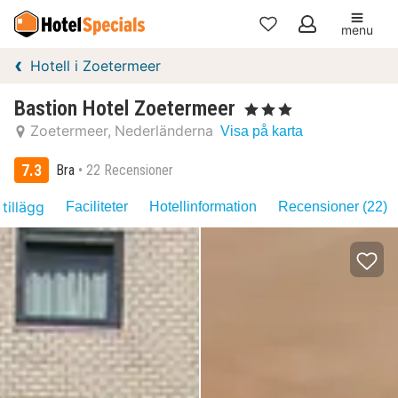
menu
Mina
Hotell i Zoetermeer
favoriter
Bastion Hotel Zoetermeer
, 3 Stjärnor
Zoetermeer
Nederländerna
Visa på karta
7.3
Bra
22 Recensioner
 tillägg
Faciliteter
Hotellinformation
Recensioner (22)