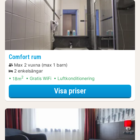
Comfort rum
Max 2 vuxna (max 1 barn)
2 enkelsängar
2
18m
Gratis WiFi
Luftkonditionering
för Boende med p
Visa priser