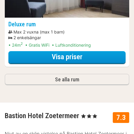
Deluxe rum
Max 2 vuxna (max 1 barn)
2 enkelsängar
2
24m
Gratis WiFi
Luftkonditionering
för Boende med p
Visa priser
Se alla rum
Bastion Hotel Zoetermeer
, 3 Stjärnor
7.3
Njut av en skön vistelse på Bastion Hotel Zoetermeer i