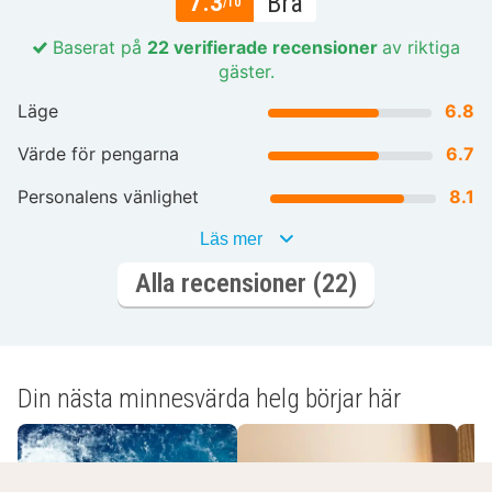
7.3
Bra
/10
Baserat på
22 verifierade recensioner
av riktiga
gäster.
Läge
6.8
Värde för pengarna
6.7
Personalens vänlighet
8.1
Läs mer
Alla recensioner (22)
Din nästa minnesvärda helg börjar här