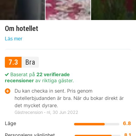
Om hotellet
Läs mer
7.3
Bra
Baserat på
22 verifierade
recensioner
av riktiga gäster.
Du kan checka in sent. Pris genom
hotellerbjudanden är bra. När du bokar direkt är
det mycket dyrare.
Gästrecension ‐ nl, 30 Jun 2022
Läge
6.8
Personalens vänlighet
8.1