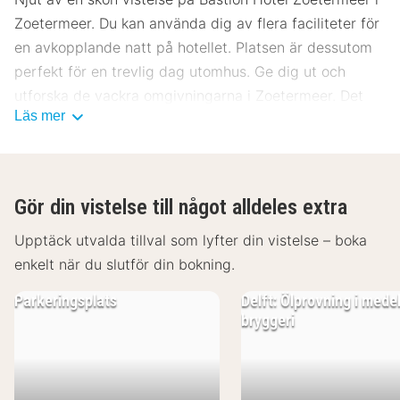
Zoetermeer. Du kan använda dig av flera faciliteter för
en avkopplande natt på hotellet. Platsen är dessutom
perfekt för en trevlig dag utomhus. Ge dig ut och
utforska de vackra omgivningarna i Zoetermeer. Det
Läs mer
blir garanterat en trevlig vistelse på Bastion Hotel
Zoetermeer.
Gör din vistelse till något alldeles extra
Upptäck utvalda tillval som lyfter din vistelse – boka
enkelt när du slutför din bokning.
Parkeringsplats
Delft: Ölprovning i mede
bryggeri