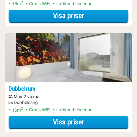
2
16m
Gratis WiFi
Luftkonditionering
för Båtturer & kr
Visa priser
Dubbelrum
Max 2 vuxna
Dubbelsäng
2
16m
Gratis WiFi
Luftkonditionering
för Båtturer & kr
Visa priser