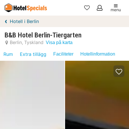
menu
Mina
Hotell i Berlin
favoriter
B&B Hotel Berlin-Tiergarten
Berlin
Tyskland
Visa på karta
Rum
Extra tillägg
Faciliteter
Hotellinformation