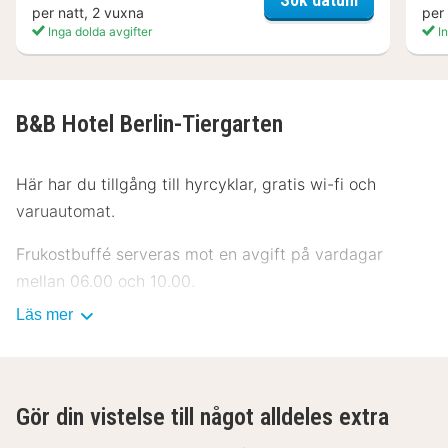
per natt, 2 vuxna
per
Inga dolda avgifter
In
B&B Hotel Berlin-Tiergarten
Här har du tillgång till hyrcyklar, gratis wi-fi och
varuautomat.
Frukostbuffé serveras mot en avgift på vardagar
mellan 06.00 och 10.00.
Läs mer
Gäster har tillgång till bland annat hiss och
varuautomat. Parkering (avgift tillkommer) erbjuds på
plats.
Gör din vistelse till något alldeles extra
Känn dig som hemma i ett av de 186