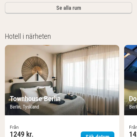
Se alla rum
Hotell i närheten
Townhouse Berlin
Do
Berlin, Tyskland
Berl
Från
Frå
1249 kr.
14
Townhouse B
Sök datum