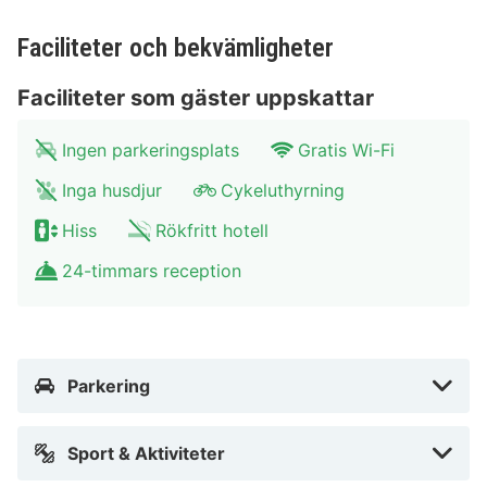
minuters bilfärd från Brandenburger Tor och 10 minuter
Faciliteter och bekvämligheter
från Alexanderplatz. Detta hotell ligger 1,7 km från
Kurfürstendamm och 1,9 km från Zoo Berlin.
Faciliteter som gäster uppskattar
I Berlin (Charlottenburg)
Ingen parkeringsplats
Gratis Wi-Fi
Inga husdjur
Cykeluthyrning
Hiss
Rökfritt hotell
24-timmars reception
Parkering
Sport & Aktiviteter