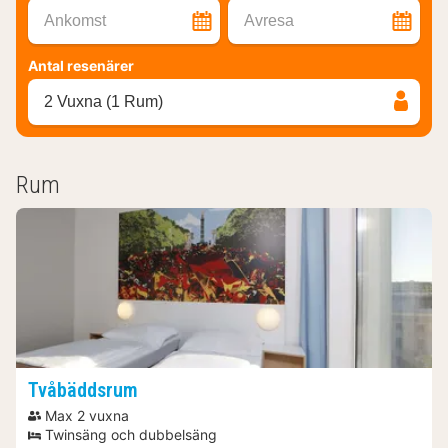
Ankomst
Avresa
Antal resenärer
2 Vuxna (1 Rum)
Rum
Tvåbäddsrum
Max 2 vuxna
Twinsäng och dubbelsäng