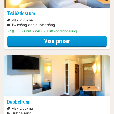
Tvåbäddsrum
Max 2 vuxna
Twinsäng och dubbelsäng
2
16m
Gratis WiFi
Luftkonditionering
för Tvåbäddsrum
Visa priser
Dubbelrum
Max 2 vuxna
Dubbelsäng