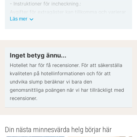
- Instruktioner för incheckning.:
Avgifter för extragäster kan tillkomma och varierar
Viktig
Läs mer
i enlighet med boendets policy.
information
Statligt utfärdad fotolegitimation och kreditkort,
bankkort eller kontantdeposition kan krävas vid
incheckning för oförutsedda utgifter.
Särskilda önskemål erbjuds i mån av tillgång vid
Inget betyg ännu...
incheckning och kan medföra ytterligare avgifter.
Hotellet har för få recensioner. För att säkerställa
Särskilda önskemål kan inte garanteras.
kvaliteten på hotellinformationen och för att
Boendet accepterar kreditkort och kontanter.
undvika slump beräknar vi bara den
Observera att kulturella normer och gästpolicyer
genomsnittliga poängen när vi har tillräckligt med
kan skilja sig i olika länder och på olika boenden.
recensioner.
De policyer som listas är boendets egna.
- Speciella instruktioner.:
Receptionen är öppen under följande tider:
Din nästa minnesvärda helg börjar här