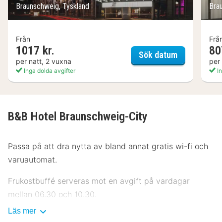
Braunschweig, Tyskland
Bra
Från
Frå
1017 kr.
80
Pentahotel 
Sök datum
per natt, 2 vuxna
per
Inga dolda avgifter
In
B&B Hotel Braunschweig-City
Passa på att dra nytta av bland annat gratis wi-fi och
varuautomat.
Frukostbuffé serveras mot en avgift på vardagar
mellan 06.30 och 10.30.
Läs mer
Avgiftsfri parkering erbjuds på plats.