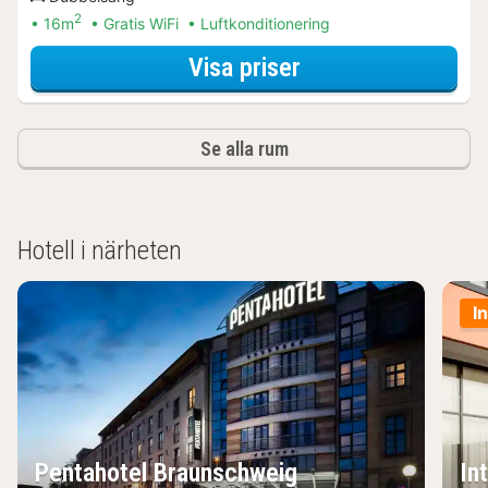
2
16m
Gratis WiFi
Luftkonditionering
för Dubbelrum
Visa priser
Se alla rum
Hotell i närheten
I
Pentahotel Braunschweig
In