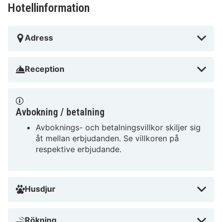
Eintracht-Stadion - 4,6 km Den största flygplatsen i
Hotellinformation
närheten är Hannover (HAJ) - 71,6 km
I Braunschweig-området Westliches Ringgebiet ligger
Adress
B&B Hotel Braunschweig-City, en kvarts promenad
från både Koltorget och Altstadtmarkt. Detta hotell
Reception
ligger 1,8 km från Magniviertel och 1,8 km från Happy
Rizzi House.
I Braunschweig (Westliches Ringgebiet)
Avbokning / betalning
Avboknings- och betalningsvillkor skiljer sig
åt mellan erbjudanden. Se villkoren på
respektive erbjudande.
Husdjur
Rökning