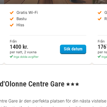
Gratis Wi-Fi
G
Bastu
R
Hiss
Från
Från
1400 kr.
176
otel Le Chene Vert
Hôtel Arc en C
Sök datum
per natt, 2 vuxna
per n
Inga dolda avgifter
Inga
d'Olonne Centre Gare
, 3 Stjärnor
 Gare är den perfekta platsen för din nästa vistelse 