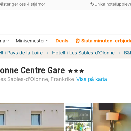
äster ger oss 4 stjärnor
Unika hotellupplev
ema
Minisemester
Deals
⏰ Sista minuten-erbju
ll i Pays de la Loire
Hotell i Les Sables-d'Olonne
B&
onne Centre Gare
, 3 Stjärnor
Les Sables-d'Olonne
Frankrike
Visa på karta