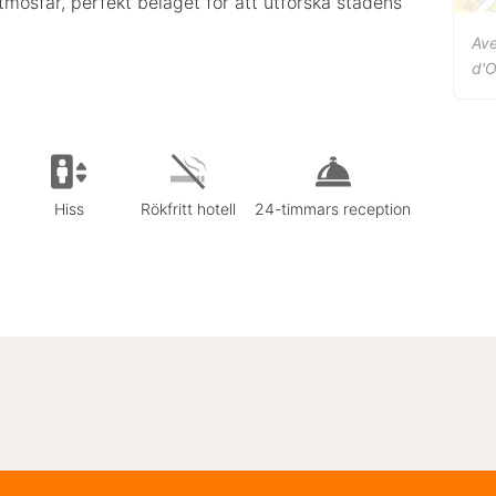
mosfär, perfekt beläget för att utforska stadens
Av
d'
Hiss
Rökfritt hotell
24-timmars reception