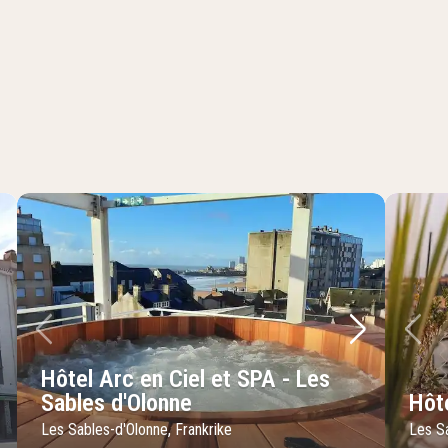
sta bild
Föregående bild
Nästa bild
Fö
Hôtel Arc en Ciel et SPA - Les
Sables d'Olonne
Hôt
Les Sables-d'Olonne, Frankrike
Les Sa