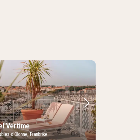
regående bild
Nästa bild
el Vertime
bles-d'Olonne, Frankrike