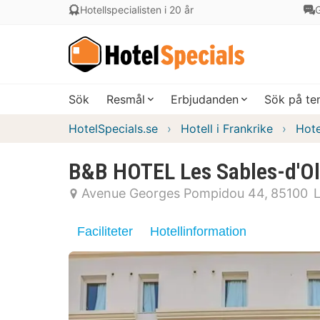
Hotellspecialisten i 20 år
G
Sök
Resmål
Erbjudanden
Sök på t
HotelSpecials.se
Hotell i Frankrike
Hote
B&B HOTEL Les Sables-d'Ol
Avenue Georges Pompidou 44
85100
Faciliteter
Hotellinformation