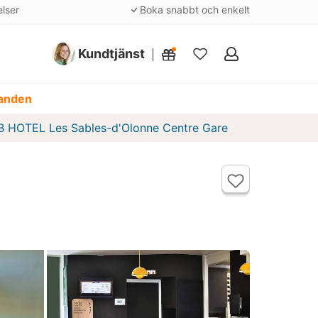
elser
Boka snabbt och enkelt
Kundtjänst
Mina
favoriter
danden
B HOTEL Les Sables-d'Olonne Centre Gare