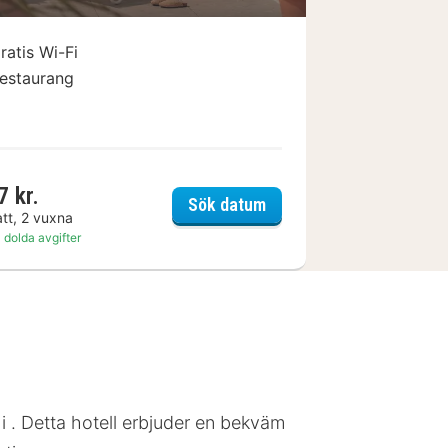
ratis Wi-Fi
estaurang
7 kr.
iel et SPA - Les Sables d'Olonne
Hôtel Vertime
Sök datum
att, 2 vuxna
 dolda avgifter
i . Detta hotell erbjuder en bekväm