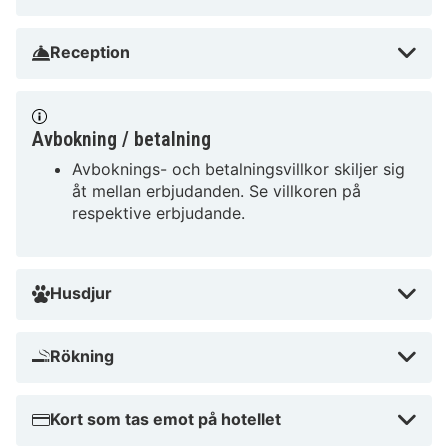
Tips från HotelSpecials
För en romantisk vistelse är B&B HOTEL Nîmes Centre
Reception
idealiskt med sina mysiga rum och natursköna
omgivningar. Perfekt för par som söker en minnesvärd
upplevelse i . Varför vänta? Boka din vistelse idag och
Avbokning / betalning
upplev allt som B&B HOTEL Nîmes Centre har att
Avboknings- och betalningsvillkor skiljer sig
erbjuda!
åt mellan erbjudanden. Se villkoren på
respektive erbjudande.
Husdjur
Rökning
Kort som tas emot på hotellet