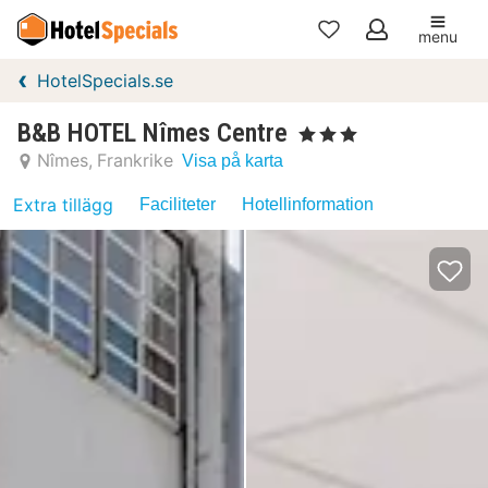
menu
Mina
HotelSpecials.se
favoriter
B&B HOTEL Nîmes Centre
, 3 Stjärnor
Nîmes
Frankrike
Visa på karta
Extra tillägg
Faciliteter
Hotellinformation