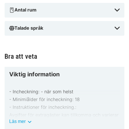
Antal rum
Talade språk
Bra att veta
Viktig information
- Incheckning: - när som helst
- Minimiålder för incheckning: 18
- Instruktioner för incheckning.:
Avgifter för extragäster kan tillkomma och varierar
Viktig
Läs mer
i enlighet med boendets policy.
information