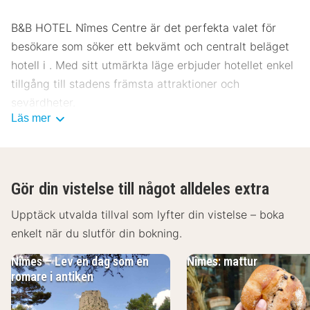
B&B HOTEL Nîmes Centre är det perfekta valet för
besökare som söker ett bekvämt och centralt beläget
hotell i . Med sitt utmärkta läge erbjuder hotellet enkel
tillgång till stadens främsta attraktioner och
sevärdheter.
Läs mer
Plats B&B HOTEL Nîmes Centre
Hotellet ligger i hjärtat av , vilket gör det till en idealisk
utgångspunkt för att utforska området. Endast en kort
Gör din vistelse till något alldeles extra
promenad från stadens centrum och nära till viktiga
landmärken som den historiska arenan och Nîmes
Upptäck utvalda tillval som lyfter din vistelse – boka
katedral. Området erbjuder också ett brett utbud av
enkelt när du slutför din bokning.
museer och kulturella upplevelser. För dem som reser
Nîmes – Lev en dag som en
Nîmes: mattur
med kollektivtrafik finns det bra buss- och
romare i antiken
tågförbindelser, och för de som kommer med bil finns
det parkeringsmöjligheter i närheten.