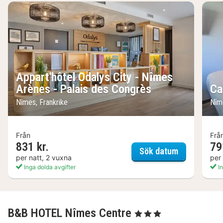
Appart'hôtel Odalys City - Nîmes
Arènes - Palais des Congrès
Ca
Nîmes, Frankrike
Nîm
Från
Frå
831 kr.
79
Appart'hôtel
Sök datum
per natt, 2 vuxna
per
Inga dolda avgifter
In
B&B HOTEL Nîmes Centre
, 3 Stjärnor