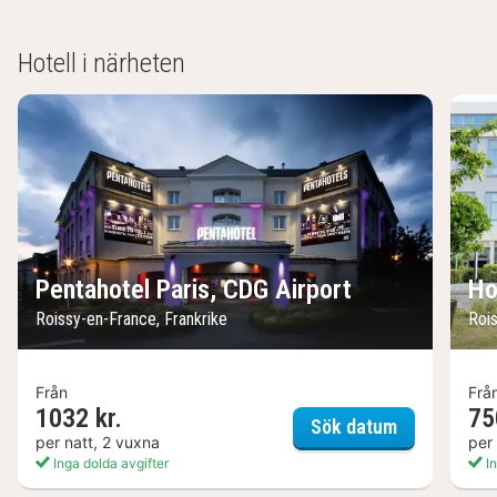
Hotell i närheten
Pentahotel Paris, CDG Airport
Ho
Roissy-en-France, Frankrike
Roi
Från
Frå
1032 kr.
75
Pentahotel P
Sök datum
per natt, 2 vuxna
per
Inga dolda avgifter
In