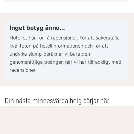
Statligt utfärdad fotolegitimation och kreditkort
kan krävas vid incheckning för oförutsedda
utgifter.
Särskilda önskemål erbjuds i mån av tillgång vid
Inget betyg ännu...
incheckning och kan medföra ytterligare avgifter.
Hotellet har för få recensioner. För att säkerställa
Särskilda önskemål kan inte garanteras.
kvaliteten på hotellinformationen och för att
Boendet accepterar kreditkort; ingen
undvika slump beräknar vi bara den
kontantbetalning.
genomsnittliga poängen när vi har tillräckligt med
Kontantfria transaktioner erbjuds
recensioner.
Boendet bekräftar att man följer de riktlinjer för
rengöring och desinficering som utfärdats av
ALLSAFE (Accor Hotels).
Observera att kulturella normer och gästpolicyer
Din nästa minnesvärda helg börjar här
kan skilja sig i olika länder och på olika boenden.
De policyer som listas är boendets egna.
- Speciella instruktioner.: