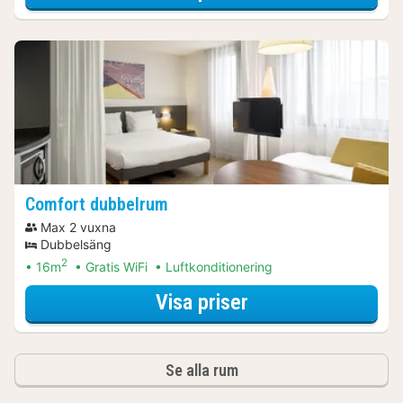
Comfort dubbelrum
Max 2 vuxna
Dubbelsäng
2
16m
Gratis WiFi
Luftkonditionering
för Comfort dubb
Visa priser
Se alla rum