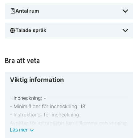
från Paris Nord Villepinte och 7,6 km från Gonesse
Golfklubb.
Antal rum
Nära Aeroville shoppingcenter
Talade språk
Bra att veta
Viktig information
- Incheckning: -
- Minimiålder för incheckning: 18
- Instruktioner för incheckning.:
Avgifter för extragäster kan tillkomma och varierar
Viktig
Läs mer
i enlighet med boendets policy.
information