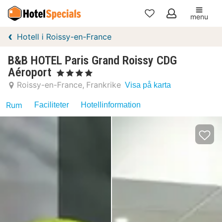
menu
Mina
Hotell i Roissy-en-France
favoriter
B&B HOTEL Paris Grand Roissy CDG
Aéroport
, 4 Stjärnor
Roissy-en-France
Frankrike
Visa på karta
Rum
Faciliteter
Hotellinformation