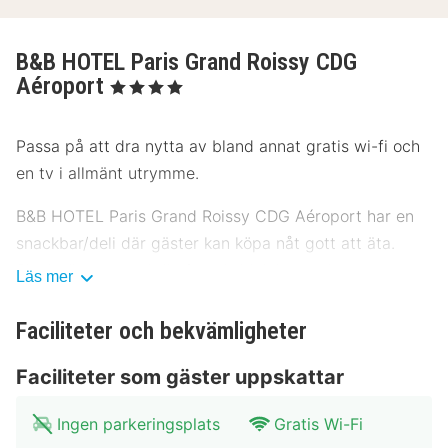
B&B HOTEL Paris Grand Roissy CDG
Aéroport
, 4 Stjärnor
Passa på att dra nytta av bland annat gratis wi-fi och
en tv i allmänt utrymme.
B&B HOTEL Paris Grand Roissy CDG Aéroport har en
snackbar/deli där gäster kan köpa nåt gott att äta.
Släck törsten med din favoritdrink i boendets bar.
Läs mer
Frukostbuffé serveras dagligen mot en avgift från
06.00 till 11.00.
Faciliteter och bekvämligheter
Detta boende har fått sin officiella stjärngradering från
Faciliteter som gäster uppskattar
Frankrikes Turistutvecklingsbyrå, ATOUT France.
Ingen parkeringsplats
Gratis Wi-Fi
Gäster har tillgång till bland annat reception (öppen