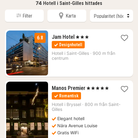
74
Hotell i Saint-Gilles hittades
Filter
Karta
1
Jam Hotel
, 3 Stjärnor
6.8
natt
Designhotell
från
842
Hotell i
Saint-Gilles
·
900 m från
centrum
kr.
1
Manos Premier
, 5 Stjärnor
natt
Romantisk
från
1899
Hotell i
Bryssel
·
800 m från Saint-
Gilles
kr.
Elegant hotell
Nära Avenue Louise
Gratis WiFi