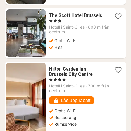
1
The Scott Hotel Brussels
natt
, 3 Stjärnor
från
Hotell i
Saint-Gilles
·
800 m från
945
centrum
kr.
Gratis Wi-Fi
Hiss
Hilton Garden Inn
1
Brussels City Centre
natt
, 4 Stjärnor
från
Hotell i
Saint-Gilles
·
700 m från
917
centrum
kr.
Lås upp rabatt
Gratis Wi-Fi
Restaurang
Rumservice