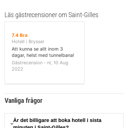
Läs gästrecensioner om Saint-Gilles
av
7.4
Bra
10,
Hotell i Bryssel
Att kunna se allt inom 3
dagar, helst med tunnelbana!
Gästrecension ‐ nl, 10 Aug
2022
Vanliga frågor
Är det billigare att boka hotell i sista
minuten i Saint-Gilles?