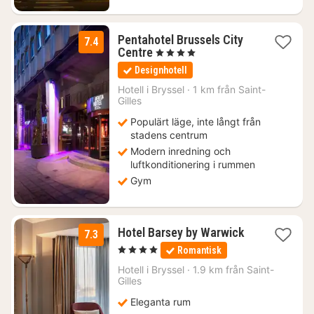
Pentahotel Brussels City
7.4
1
Centre
, 4 Stjärnor
natt
Designhotell
från
1049
Hotell i
Bryssel
·
1 km från Saint-
Gilles
kr.
Populärt läge, inte långt från
stadens centrum
Modern inredning och
luftkonditionering i rummen
Gym
1
Hotel Barsey by Warwick
7.3
natt
, 4 Stjärnor
Romantisk
från
1246
Hotell i
Bryssel
·
1.9 km från Saint-
Gilles
kr.
Eleganta rum