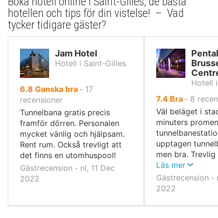
Boka hotell online i Saint-Gilles, de bästa
hotellen och tips för din vistelse! – Vad
tycker tidigare gäster?
Jam Hotel
Penta
Brusse
Hotell i Saint-Gilles
Centr
Hotell 
av
6.8
Ganska bra
‐
17
av
7.4
Bra
‐
8
recen
10,
recensioner
10,
Väl beläget i sta
Tunnelbana gratis precis
minuters promen
framför dörren. Personalen
tunnelbanestatio
mycket vänlig och hjälpsam.
upptagen tunnel
Rent rum. Också trevligt att
men bra. Trevlig
det finns en utomhuspool!
rum.
Läs mer
Gästrecension ‐ nl, 11 Dec
Gästrecension ‐ 
2022
2022