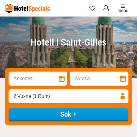
menu
Mina
favoriter
Hotell i Saint-Gilles
Ankomst
Avresa
2 Vuxna (1 Rum)
Sök