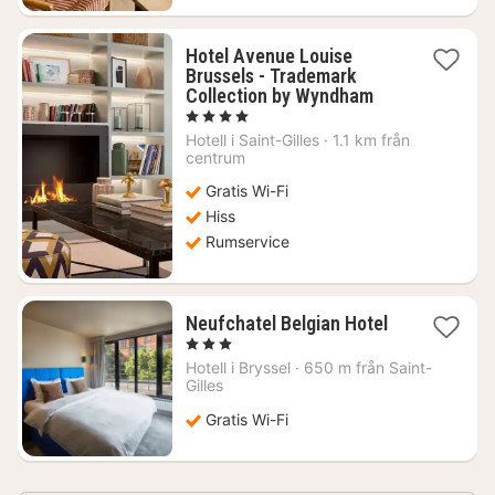
Hotel Avenue Louise
Brussels - Trademark
1
Collection by Wyndham
natt
, 4 Stjärnor
från
Hotell i
Saint-Gilles
·
1.1 km från
995
centrum
kr.
Gratis Wi-Fi
Hiss
Rumservice
1
Neufchatel Belgian Hotel
natt
, 3 Stjärnor
från
Hotell i
Bryssel
·
650 m från Saint-
867
Gilles
kr.
Gratis Wi-Fi