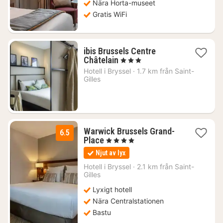
Nära Horta-museet
Gratis WiFi
ibis Brussels Centre
2
Châtelain
, 3 Stjärnor
nätter
Hotell i
Bryssel
·
1.7 km från Saint-
för
Gilles
1416
kr.
Warwick Brussels Grand-
6.5
1
Place
, 4 Stjärnor
natt
Njut av lyx
från
1772
Hotell i
Bryssel
·
2.1 km från Saint-
Gilles
kr.
Lyxigt hotell
Nära Centralstationen
Bastu