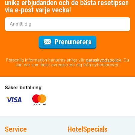
unika erbjudanden och de bästa resetipsen
via e-post varje vecka!
för nyhetsbrev
Prenumerera
Personlig information hanteras enligt vår
dataskyddspolicy
. Du
kan när som helst avregistrera dig från nyhetsbrevet.
Säker betalning
Service
HotelSpecials