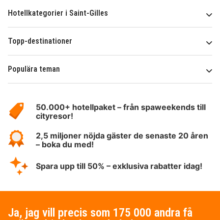
Hotellkategorier i Saint-Gilles
Topp-destinationer
Populära teman
Om
HotelSpecials
50.000+ hotellpaket – från spaweekends till
cityresor!
2,5 miljoner nöjda gäster de senaste 20 åren
– boka du med!
Spara upp till 50% – exklusiva rabatter idag!
Ja, jag vill precis som 175 000 andra få