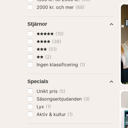
2000 kr. och mer
(88)
Stjärnor
5 Stjärnor
(10)
4 Stjärnor
(39)
3 Stjärnor
(51)
2 Stjärnor
(2)
Ingen klassificering
(1)
Specials
Unikt pris
(5)
Säsongserbjudanden
(3)
Lyx
(1)
Aktiv & kultur
(1)