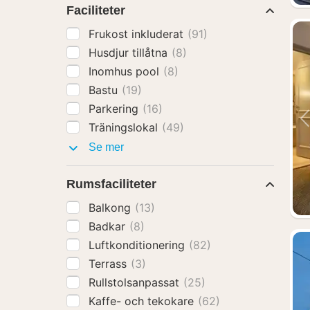
Faciliteter
Frukost inkluderat
(91)
Husdjur tillåtna
(8)
Inomhus pool
(8)
Bastu
(19)
Parkering
(16)
Träningslokal
(49)
Faciliteter
Se mer
Rumsfaciliteter
Balkong
(13)
Badkar
(8)
Luftkonditionering
(82)
Terrass
(3)
Rullstolsanpassat
(25)
Kaffe- och tekokare
(62)