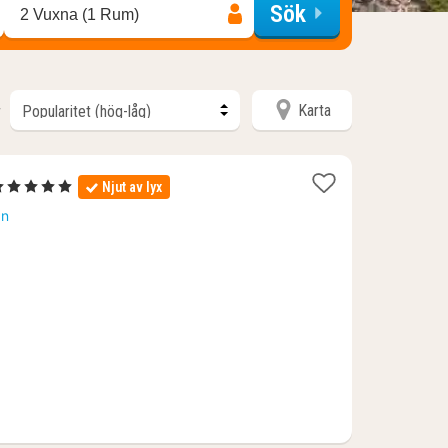
Sök
2 Vuxna (1 Rum)
Karta
r
1
5 Stjärnor
Njut av lyx
att
an
rån
1807
r.