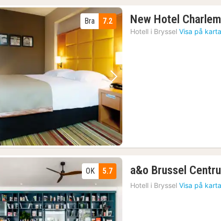
New Hotel Charle
Bra
7.2
Hotell i
Bryssel
Visa på kart
Föregående bild
Nästa bild
a&o Brussel Centr
OK
5.7
Hotell i
Bryssel
Visa på kart