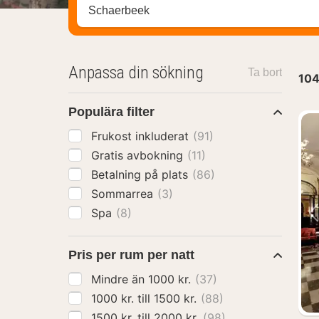
Sök efter hotell, område eller stad
Anpassa din sökning
Ta bort
10
Populära filter
Frukost inkluderat
(91)
Gratis avbokning
(11)
Betalning på plats
(86)
Sommarrea
(3)
Spa
(8)
Pris per rum per natt
Mindre än 1000 kr.
(37)
1000 kr. till 1500 kr.
(88)
1500 kr. till 2000 kr.
(98)