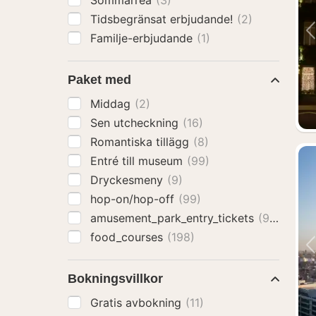
Sommarrea
(3)
Tidsbegränsat erbjudande!
(2)
Familje-erbjudande
(1)
Paket med
Middag
(2)
Sen utcheckning
(16)
Romantiska tillägg
(8)
Entré till museum
(99)
Dryckesmeny
(9)
hop-on/hop-off
(99)
amusement_park_entry_tickets
(95)
food_courses
(198)
Bokningsvillkor
Gratis avbokning
(11)