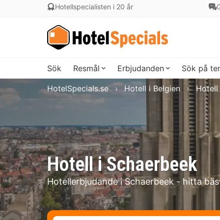
Hotellspecialisten i 20 år
G
Sök
Resmål
Erbjudanden
Sök på t
HotelSpecials.se
Hotell i Belgien
Hotell
Hotell i Schaerbeek
Hotellerbjudande i Schaerbeek - hitta bäs