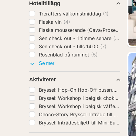
Hotelltillägg
Trerätters välkomstmiddag
(1)
Flaska vin
(4)
Flaska mousserande (Cava/Prosecco)
(5)
Sen check out - 1 timme senare
(4)
Sen check out - tills 14.00
(7)
Rosenblad på rummet
(5)
Hotelltillägg
Se mer
Aktiviteter
Bryssel: Hop-On Hop-Off bussrundtur
(99
Bryssel: Workshop i belgisk chokladtillv
Bryssel: Workshop i belgisk våffeltillver
Choco-Story Bryssel: Inträde till chokl
Bryssel: Inträdesbiljett till Mini-Europa
(95