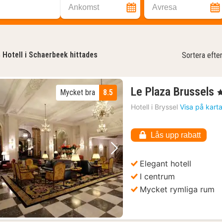
Ankomst
Avresa
4
Hotell i Schaerbeek hittades
Sortera efte
Le Plaza Brussels
Mycket bra
8.5
, 
n
Hotell i
Bryssel
Visa på kart
f
Lås upp rabatt
k
Föregående bild
Nästa bild
Elegant hotell
I centrum
Mycket rymliga rum