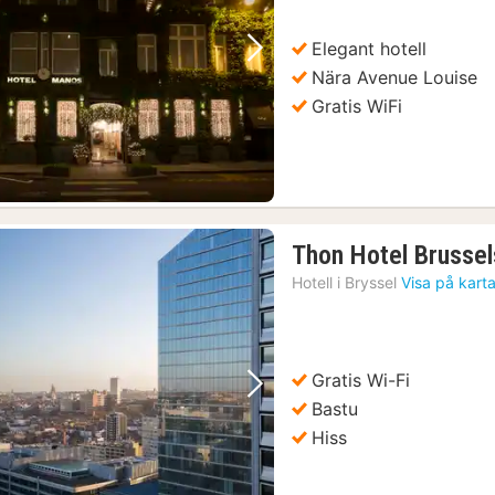
kr.
Elegant hotell
Föregående bild
Nästa bild
Nära Avenue Louise
Gratis WiFi
Thon Hotel Brussel
Hotell i
Bryssel
Visa på kart
Gratis Wi-Fi
Föregående bild
Nästa bild
Bastu
Hiss