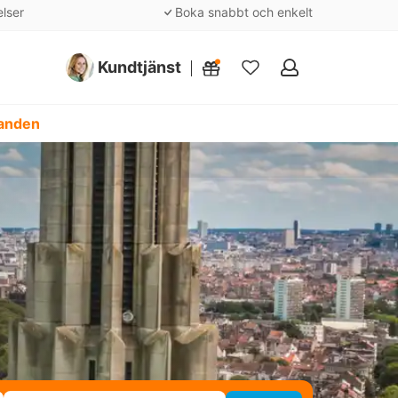
elser
Boka snabbt och enkelt
Kundtjänst
Mina
favoriter
danden