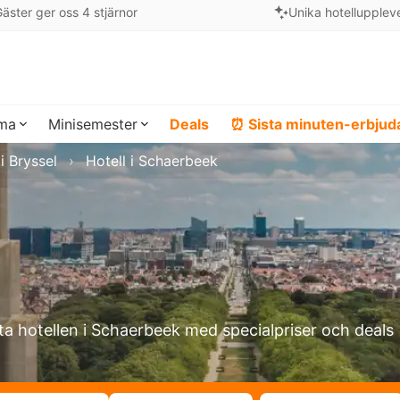
äster ger oss 4 stjärnor
Unika hotellupplev
ema
Minisemester
Deals
⏰ Sista minuten-erbju
 i Bryssel
Hotell i Schaerbeek
ta hotellen i Schaerbeek med specialpriser och deals