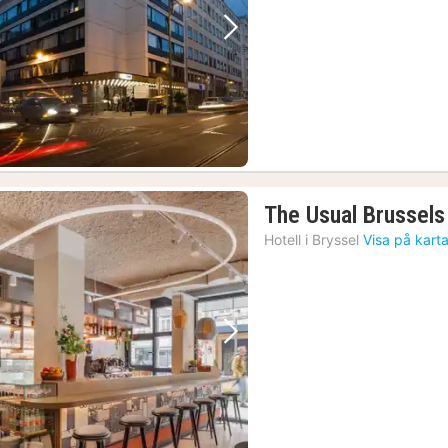
kr.
Föregående bild
Nästa bild
The Usual Brussels
Hotell i
Bryssel
Visa på kart
Föregående bild
Nästa bild