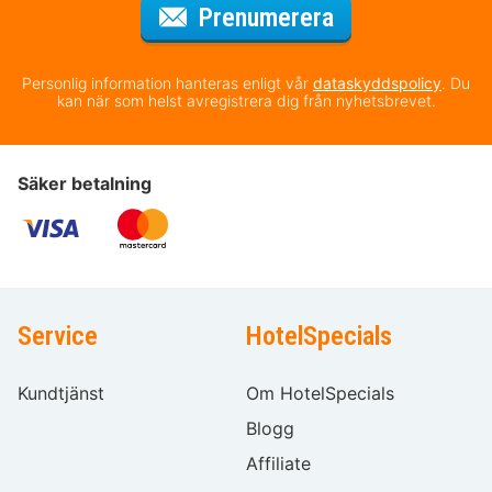
för nyhetsbrev
Prenumerera
Personlig information hanteras enligt vår
dataskyddspolicy
. Du
kan när som helst avregistrera dig från nyhetsbrevet.
Säker betalning
Service
HotelSpecials
Kundtjänst
Om HotelSpecials
Blogg
Affiliate