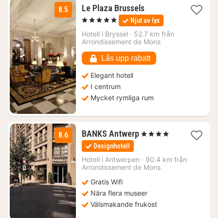
1
Le Plaza Brussels
8.5
natt
, 5 Stjärnor
Njut av lyx
från
1806
Hotell i
Bryssel
·
52.7 km från
Arrondissement de Mons
kr.
Lås upp rabatt
Elegant hotell
I centrum
Mycket rymliga rum
1
BANKS Antwerp
, 4 Stjärnor
8.6
natt
Designhotell
från
1332
Hotell i
Antwerpen
·
90.4 km från
Arrondissement de Mons
kr.
Gratis Wifi
Nära flera museer
Välsmakande frukost