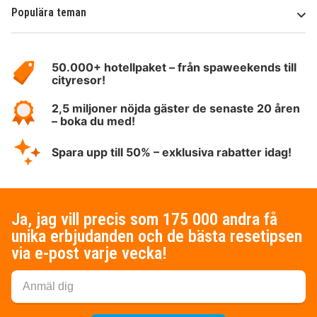
Populära teman
Om
HotelSpecials
50.000+ hotellpaket – från spaweekends till
cityresor!
2,5 miljoner nöjda gäster de senaste 20 åren
– boka du med!
Spara upp till 50% – exklusiva rabatter idag!
Ja, jag vill precis som 175 000 andra få
unika erbjudanden och de bästa resetipsen
via e-post varje vecka!