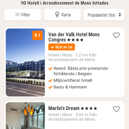
10
Hotell i Arrondissement de Mons hittades
Filter
Karta
Van der Valk Hotel Mons
8.1
1
Congres
, 4 Stjärnor
natt
Njut av lyx
från
1397
Hotell i
Mons
·
1.2 km från
Arrondissement de Mons
kr.
Award: Bästa pris-prestanda-
förhållande i Belgien
Miljöcertifierat hotelll
Bastu & Hammam
1
Martin's Dream
, 4 Stjärnor
natt
Hotell i
Mons
·
500 m från
från
Arrondissement de Mons
1715
kr.