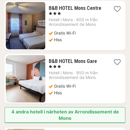
1
B&B HOTEL Mons Centre
natt
, 3 Stjärnor
från
Hotell i
Mons
·
600 m från
639
Arrondissement de Mons
kr.
Gratis Wi-Fi
Hiss
1
B&B HOTEL Mons Gare
natt
, 3 Stjärnor
från
Hotell i
Mons
·
850 m från
728
Arrondissement de Mons
kr.
Gratis Wi-Fi
Hiss
4 andra hotell i närheten av Arrondissement de
Mons