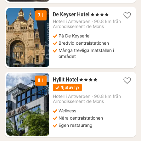
1
De Keyser Hotel
, 4 Stjärnor
7.1
natt
Hotell i
Antwerpen
·
90.8 km från
från
Arrondissement de Mons
980
På De Keyserlei
kr.
Bredvid centralstationen
Många trevliga matställen i
området
2
Hyllit Hotel
, 4 Stjärnor
8.1
nätter
Njut av lyx
för
1224
Hotell i
Antwerpen
·
90.8 km från
Arrondissement de Mons
kr.
Wellness
Nära centralstationen
Egen restaurang