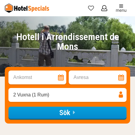
menu
Mina
favoriter
Hotell i Arrondissement de
Mons
Ankomst
Avresa
2 Vuxna (1 Rum)
Sök