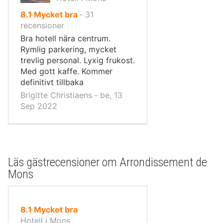
av
8.1
Mycket bra
‐
31
10,
recensioner
Bra hotell nära centrum.
Rymlig parkering, mycket
trevlig personal. Lyxig frukost.
Med gott kaffe. Kommer
definitivt tillbaka
Brigitte Christiaens ‐ be, 13
Sep 2022
Läs gästrecensioner om Arrondissement de
Mons
av
8.1
Mycket bra
10,
Hotell i Mons