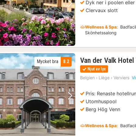
Dyk ner i poolen eller
Föregående bild
Nästa bild
Clervaux slott
Wellness & Spa:
Badfacil
Skönhetssalong
rundtur
(1)
Van der Valk Hotel
provsmakningar
(1)
Mycket bra
8.2
Njut av lyx
utflykt
(1)
Luxemburgs höjdpunkter: Rundvandring på engelska
(1)
Belgien
›
Liège
›
Verviers
Vi
Pris: Renaste hotellru
Föregående bild
Nästa bild
Utomhuspool
Berg Hög Venn
Wellness & Spa:
Badfacil