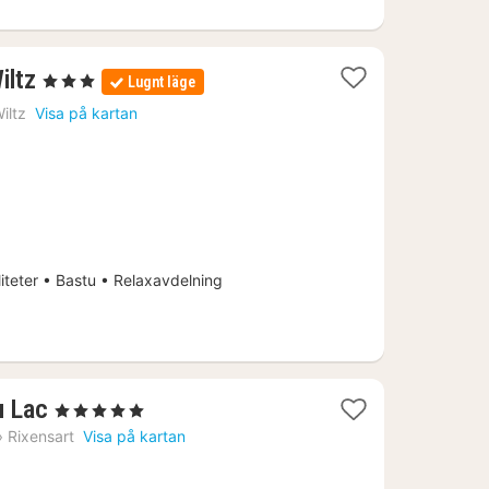
1
iltz
, 3 Stjärnor
Lugnt läge
natt
iltz
Visa på kartan
från
1338
kr.
iteter • Bastu • Relaxavdelning
1
u Lac
, 5 Stjärnor
natt
›
Rixensart
Visa på kartan
från
1102