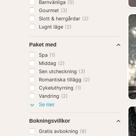
Barnvänliga
(5)
Gourmet
(3)
Slott & herrgårdar
(2)
Lugnt läge
(2)
Paket med
Spa
(1)
Middag
(2)
Sen utcheckning
(3)
Romantiska tillägg
(2)
Cykeluthyrning
(1)
Vandring
(2)
Paket
Se mer
med
Bokningsvillkor
Gratis avbokning
(8)