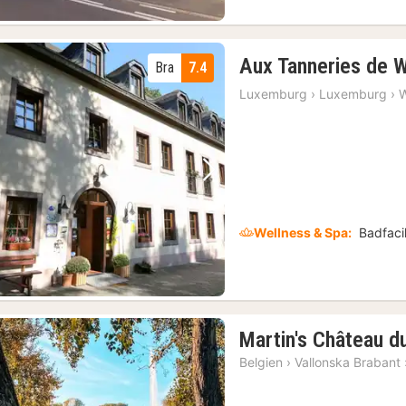
Aux Tanneries de W
Bra
7.4
Luxemburg
›
Luxemburg
›
W
Föregående bild
Nästa bild
Wellness & Spa:
Badfacil
Martin's Château d
Belgien
›
Vallonska Brabant