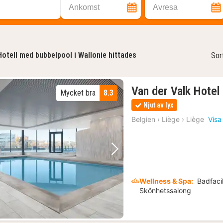
Ankomst
Avresa
Hotell med bubbelpool i Wallonie hittades
Sor
Van der Valk Hotel
Mycket bra
8.3
Njut av lyx
Belgien
›
Liège
›
Liège
Visa
Föregående bild
Nästa bild
Wellness & Spa:
Badfacil
Skönhetssalong