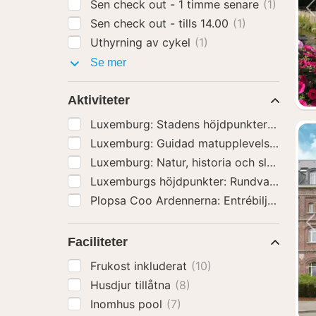
Sen check out - 1 timme senare
(1)
Sen check out - tills 14.00
(1)
Uthyrning av cykel
(1)
Hotelltillägg
Se mer
Aktiviteter
Luxemburg: Stadens höjdpunkter Guidad 
Luxemburg: Guidad matupplevelse med 
Luxemburg: Natur, historia och slott Dags
Plopsa Coo Ardennerna: Entrébiljett
(1)
Faciliteter
Frukost inkluderat
(10)
Husdjur tillåtna
(8)
Inomhus pool
(7)