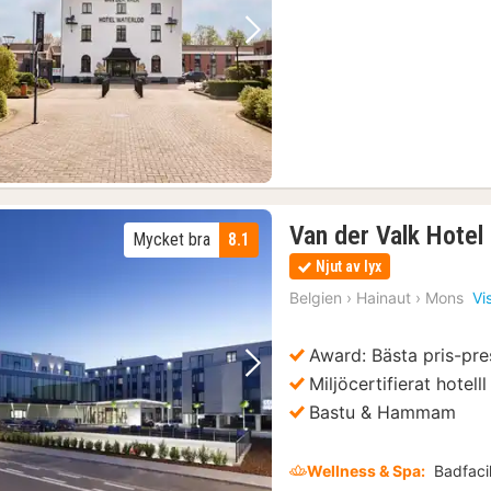
Föregående bild
Nästa bild
Van der Valk Hote
Mycket bra
8.1
Njut av lyx
Belgien
›
Hainaut
›
Mons
Vi
Award: Bästa pris-pre
Föregående bild
Nästa bild
Miljöcertifierat hotelll
Bastu & Hammam
Wellness & Spa:
Badfacil