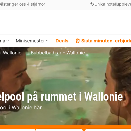
äster ger oss 4 stjärnor
Unika hotellupplev
ema
Minisemester
Deals
⏰ Sista minuten-erbju
 i Wallonie
Bubbelbadkar - Wallonie
lpool på rummet i Wallonie
ool i Wallonie här