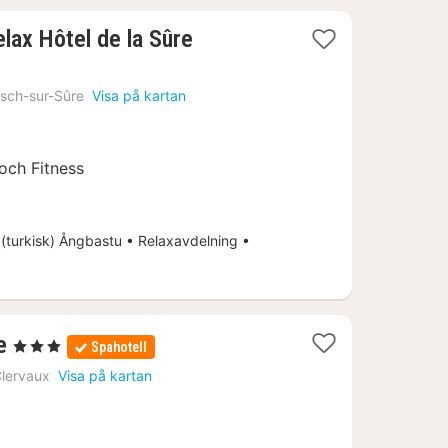
1
lax Hôtel de la Sûre
natt
från
sch-sur-Sûre
Visa på kartan
2555
kr.
och Fitness
(turkisk) Ångbastu • Relaxavdelning •
1
e
, 3 Stjärnor
Spahotell
natt
lervaux
Visa på kartan
från
2171
kr.