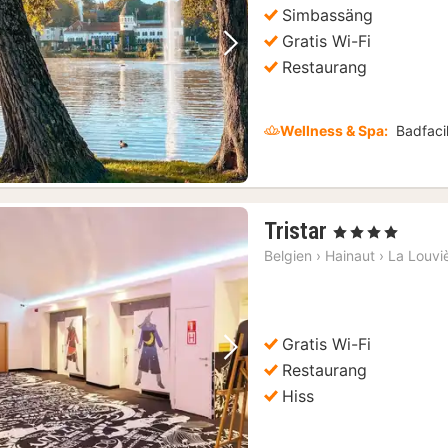
Simbassäng
Gratis Wi-Fi
Föregående bild
Nästa bild
Restaurang
Wellness & Spa:
Badfacil
1
Tristar
, 4 Stjärnor
natt
Belgien
›
Hainaut
›
La Louvi
från
1271
kr.
Gratis Wi-Fi
Föregående bild
Nästa bild
Restaurang
Hiss