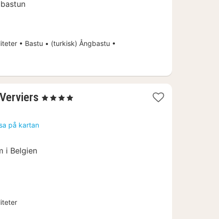
 bastun
iteter • Bastu • (turkisk) Ångbastu •
1
 Verviers
, 4 Stjärnor
natt
från
sa på kartan
1486
kr.
m i Belgien
iteter