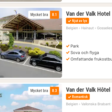
Van der Valk Hotel 
Mycket bra
8.1
Njut av lyx
Belgien
›
Hainaut
›
Gosselie
Park
Föregående bild
Nästa bild
Sova och flyga
Omfattande frukostbu
Van der Valk Hôtel
Mycket bra
8.3
Romantisk
Belgien
›
Vallonska Brabant