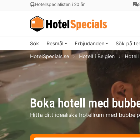
Hotellspecialisten i 20 år
G
Sök
Resmål
Erbjudanden
Sök på t
HotelSpecials.se
Hotell i Belgien
Hotell
Boka hotell med bubbe
Hitta ditt idealiska hotellrum med bubbelp