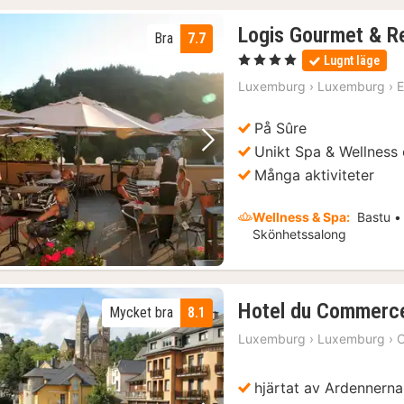
Logis Gourmet & Re
Bra
7.7
, 4 Stjärnor
Lugnt läge
Luxemburg
›
Luxemburg
›
E
På Sûre
Unikt Spa & Wellness 
Föregående bild
Nästa bild
Många aktiviteter
Wellness & Spa:
Bastu • 
Skönhetssalong
Hotel du Commerc
Mycket bra
8.1
Luxemburg
›
Luxemburg
›
C
hjärtat av Ardennerna