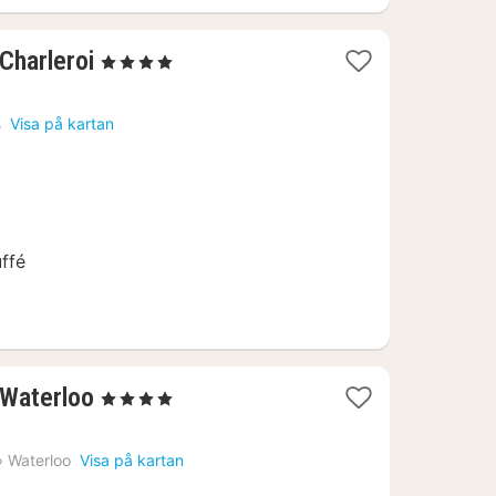
1
Charleroi
, 4 Stjärnor
natt
från
s
Visa på kartan
1613
kr.
ffé
1
 Waterloo
, 4 Stjärnor
natt
från
›
Waterloo
Visa på kartan
1573