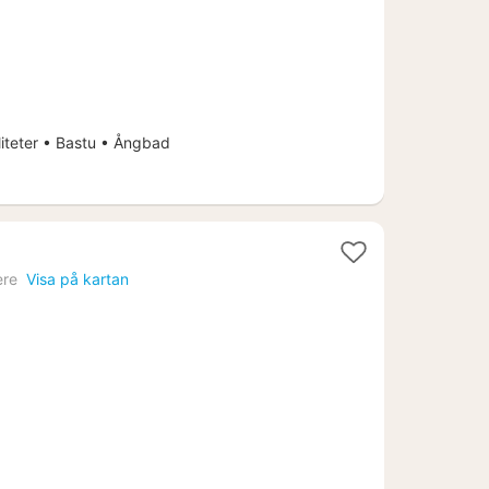
kr.
iteter • Bastu • Ångbad
ère
Visa på kartan