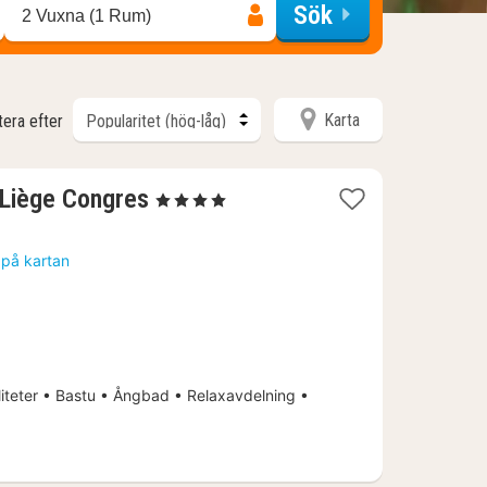
Sök
2 Vuxna (1 Rum)
Karta
tera efter
1
 Liège Congres
, 4 Stjärnor
natt
från
 på kartan
1869
kr.
iteter • Bastu • Ångbad • Relaxavdelning •