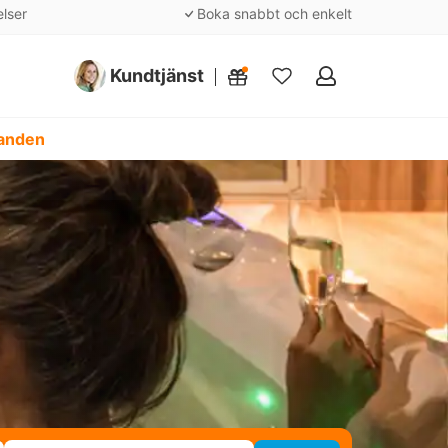
elser
Boka snabbt och enkelt
Kundtjänst
Mina
favoriter
danden