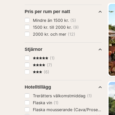
Pris per rum per natt
Mindre än 1500 kr.
(5)
1500 kr. till 2000 kr.
(9)
2000 kr. och mer
(12)
Stjärnor
5 Stjärnor
(1)
4 Stjärnor
(7)
3 Stjärnor
(6)
Hotelltillägg
Trerätters välkomstmiddag
(1)
Flaska vin
(1)
Flaska mousserande (Cava/Prosecco)
(2)