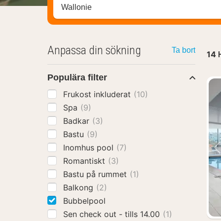
Sök efter hotell, område eller stad
Anpassa din sökning
Ta bort
14
Populära filter
Frukost inkluderat
(10)
Spa
(9)
Badkar
(3)
Bastu
(9)
Inomhus pool
(7)
Romantiskt
(3)
Bastu på rummet
(1)
Balkong
(2)
Bubbelpool
Sen check out - tills 14.00
(1)