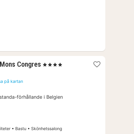
kr.
1
l Mons Congres
, 4 Stjärnor
natt
från
sa på kartan
1507
kr.
standa-förhållande i Belgien
iteter • Bastu • Skönhetssalong