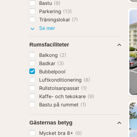
Bastu
(9)
Parkering
(13)
Träningslokal
(7)
Faciliteter
Se mer
Rumsfaciliteter
Balkong
(2)
Badkar
(3)
Bubbelpool
Luftkonditionering
(8)
Rullstolsanpassat
(1)
Kaffe- och tekokare
(9)
Bastu på rummet
(1)
Gästernas betyg
Mycket bra 8+
(6)