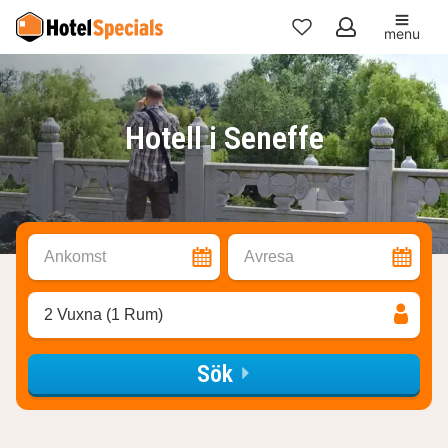
menu
Mina
favoriter
Hotell i Seneffe
Ankomst
Avresa
2 Vuxna (1 Rum)
Sök