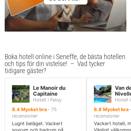
Boka hotell online i Seneffe, de bästa hotellen
och tips för din vistelse! – Vad tycker
tidigare gäster?
Le Manoir du
Van de
Capitaine
Nivell
Hotell i Feluy
Hotell 
av
av
8.4
Mycket bra
‐
75
8.8
Mycket bra
10,
10,
recensioner
recensioner
Lugnt beläget. Vackert
Vackert hotell, m
sovrum och badrum på
Vänligt välkomn