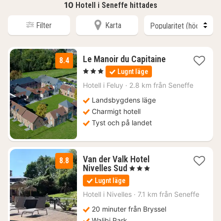
10
Hotell i Seneffe hittades
Filter
Karta
1
Le Manoir du Capitaine
8.4
natt
, 3 Stjärnor
Lugnt läge
från
1372
Hotell i
Feluy
·
2.8 km från Seneffe
kr.
Landsbygdens läge
Charmigt hotell
Tyst och på landet
Van der Valk Hotel
8.8
1
Nivelles Sud
, 3 Stjärnor
natt
Lugnt läge
från
1117
Hotell i
Nivelles
·
7.1 km från Seneffe
kr.
20 minuter från Bryssel
Walibi Park