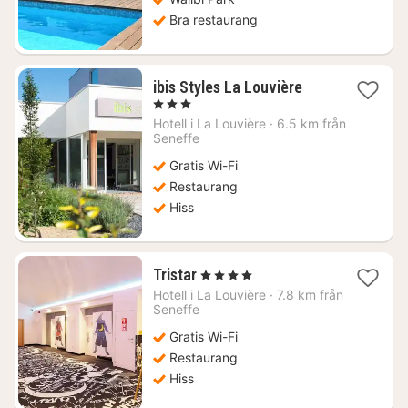
Bra restaurang
1
ibis Styles La Louvière
natt
, 3 Stjärnor
från
Hotell i
La Louvière
·
6.5 km från
757
Seneffe
kr.
Gratis Wi-Fi
Restaurang
Hiss
1
Tristar
, 4 Stjärnor
natt
Hotell i
La Louvière
·
7.8 km från
från
Seneffe
743
Gratis Wi-Fi
kr.
Restaurang
Hiss