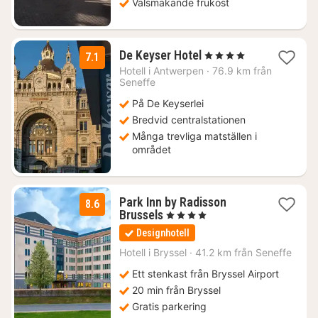
Välsmakande frukost
1
De Keyser Hotel
, 4 Stjärnor
7.1
natt
Hotell i
Antwerpen
·
76.9 km från
från
Seneffe
980
På De Keyserlei
kr.
Bredvid centralstationen
Många trevliga matställen i
området
Park Inn by Radisson
8.6
1
Brussels
, 4 Stjärnor
natt
Designhotell
från
1174
Hotell i
Bryssel
·
41.2 km från Seneffe
kr.
Ett stenkast från Bryssel Airport
20 min från Bryssel
Gratis parkering