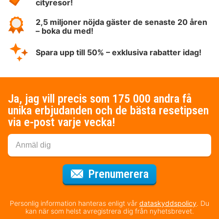
cityresor!
2,5 miljoner nöjda gäster de senaste 20 åren
– boka du med!
Spara upp till 50% – exklusiva rabatter idag!
Ja, jag vill precis som 175 000 andra få
unika erbjudanden och de bästa resetipsen
via e-post varje vecka!
för nyhetsbrev
Prenumerera
Personlig information hanteras enligt vår
dataskyddspolicy
. Du
kan när som helst avregistrera dig från nyhetsbrevet.