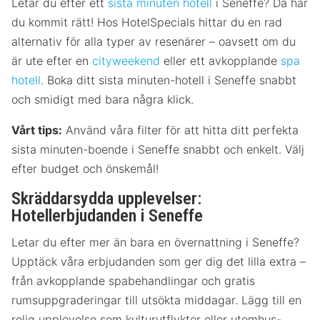
Letar du efter ett
sista minuten hotell
i Seneffe? Då har
du kommit rätt! Hos HotelSpecials hittar du en rad
alternativ för alla typer av resenärer – oavsett om du
är ute efter en
cityweekend
eller ett avkopplande
spa
hotell
. Boka ditt sista minuten-hotell i Seneffe snabbt
och smidigt med bara några klick.
Vårt tips:
Använd våra filter för att hitta ditt perfekta
sista minuten-boende i Seneffe snabbt och enkelt. Välj
efter budget och önskemål!
Skräddarsydda upplevelser:
Hotellerbjudanden i Seneffe
Letar du efter mer än bara en övernattning i Seneffe?
Upptäck våra erbjudanden som ger dig det lilla extra –
från avkopplande spabehandlingar och gratis
rumsuppgraderingar till utsökta middagar. Lägg till en
rolig upplevelse som kulturutflykter eller utomhus-