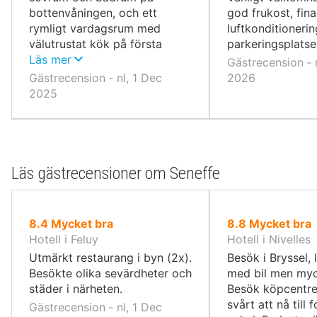
bottenvåningen, och ett
god frukost, fin
rymligt vardagsrum med
luftkonditioneri
välutrustat kök på första
parkeringsplatse
våningen.
Läs mer
Gästrecension ‐ 
Gästrecension ‐ nl, 1 Dec
2026
2025
Läs gästrecensioner om Seneffe
av
av
8.4
Mycket bra
8.8
Mycket bra
10,
10,
Hotell i Feluy
Hotell i Nivelles
Utmärkt restaurang i byn (2x).
Besök i Bryssel, l
Besökte olika sevärdheter och
med bil men myc
städer i närheten.
Besök köpcentre
svårt att nå till 
Gästrecension ‐ nl, 1 Dec