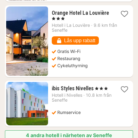
Orange Hotel La Louvière
1
, 3 Stjärnor
natt
Hotell i
La Louvière
·
9.6 km från
från
Seneffe
988
kr.
Lås upp rabatt
Gratis Wi-Fi
Restaurang
Cykeluthyrning
1
ibis Styles Nivelles
, 3 Stjärnor
natt
Hotell i
Nivelles
·
10.8 km från
från
Seneffe
866
kr.
Rumservice
4 andra hotell i närheten av Seneffe