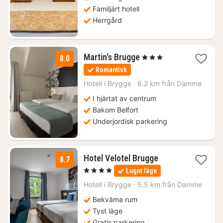
Familjärt hotell
Herrgård
1
Martin's Brugge
, 3 Stjärnor
8.0
natt
Romantisk
från
1178
Hotell i
Brygge
·
6.2 km från Damme
kr.
I hjärtat av centrum
Bakom Belfort
Underjordisk parkering
1
Hotel Velotel Brugge
8.7
natt
, 4 Stjärnor
Lugnt läge
från
1490
Hotell i
Brygge
·
5.5 km från Damme
kr.
Bekväma rum
Tyst läge
Gratis parkering