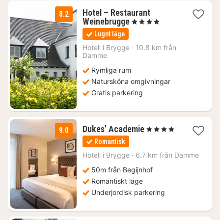
Hotel – Restaurant
8.2
2
Weinebrugge
, 4 Stjärnor
nätter
Lugnt läge
för
1293
Hotell i
Brygge
·
10.8 km från
Damme
kr.
Rymliga rum
Natursköna omgivningar
Gratis parkering
1
Dukes’ Academie
, 4 Stjärnor
9.0
natt
Romantisk
från
1768
Hotell i
Brygge
·
6.7 km från Damme
kr.
50m från Begijnhof
Romantiskt läge
Underjordisk parkering