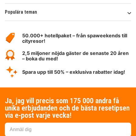
Populära teman
Om
HotelSpecials
50.000+ hotellpaket – från spaweekends till
cityresor!
2,5 miljoner nöjda gäster de senaste 20 åren
– boka du med!
Spara upp till 50% – exklusiva rabatter idag!
Ja, jag vill precis som 175 000 andra få
unika erbjudanden och de bästa resetipsen
via e-post varje vecka!