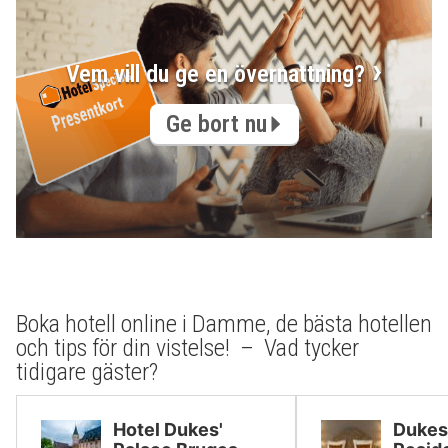
Vem vill du ge en övernattning?
Ge bort nu
Boka hotell online i Damme, de bästa hotellen
och tips för din vistelse! – Vad tycker
tidigare gäster?
Hotel Dukes'
Dukes