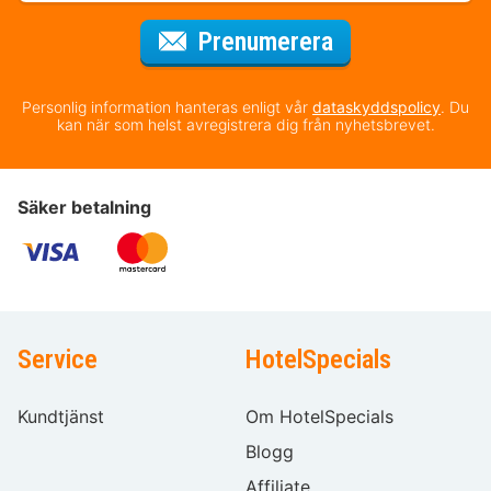
för nyhetsbrev
Prenumerera
Personlig information hanteras enligt vår
dataskyddspolicy
. Du
kan när som helst avregistrera dig från nyhetsbrevet.
Säker betalning
Service
HotelSpecials
Kundtjänst
Om HotelSpecials
Blogg
Affiliate