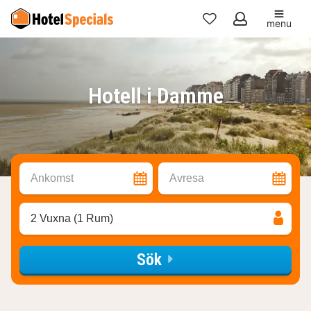
menu
Mina
favoriter
Hotell i Damme
Ankomst
Avresa
2 Vuxna (1 Rum)
Sök