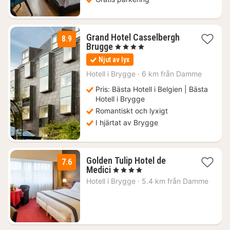
Grand Hotel Casselbergh
8.9
1
Brugge
, 4 Stjärnor
natt
Njut av lyx
från
2127
Hotell i
Brygge
·
6 km från Damme
kr.
Pris: Bästa Hotell i Belgien | Bästa
Hotell i Brygge
Romantiskt och lyxigt
I hjärtat av Brygge
Golden Tulip Hotel de
7.6
1
Medici
, 4 Stjärnor
natt
Hotell i
Brygge
·
5.4 km från Damme
från
1770
kr.