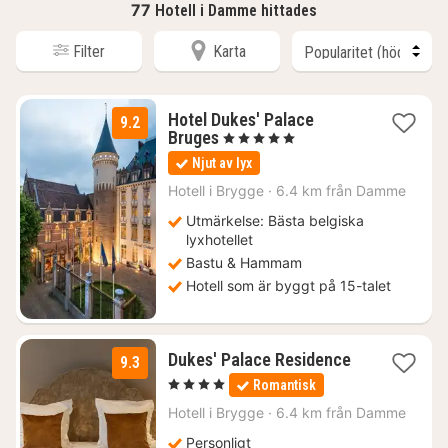
77
Hotell i Damme hittades
Filter
Karta
Hotel Dukes' Palace
9.2
1
Bruges
, 5 Stjärnor
natt
Njut av lyx
från
2552
Hotell i
Brygge
·
6.4 km från Damme
kr.
Utmärkelse: Bästa belgiska
lyxhotellet
Bastu & Hammam
Hotell som är byggt på 15-talet
1
Dukes' Palace Residence
9.3
natt
, 4 Stjärnor
Romantisk
från
1792
Hotell i
Brygge
·
6.4 km från Damme
kr.
Personligt