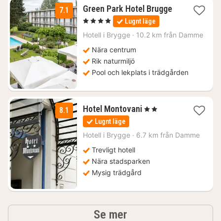
1
Green Park Hotel Brugge
7.1
natt
, 4 Stjärnor
Lugnt läge
från
1546
Hotell i
Brygge
·
10.2 km från Damme
kr.
Nära centrum
Rik naturmiljö
Pool och lekplats i trädgården
1
Hotel Montovani
, 2 Stjärnor
8.1
natt
Lugnt läge
från
1184
Hotell i
Brygge
·
6.7 km från Damme
kr.
Trevligt hotell
Nära stadsparken
Mysig trädgård
hotell och boenden
Se mer