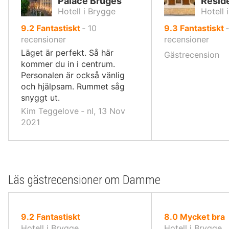
Palace Bruges
Resid
Hotell i Brygge
Hotell 
av
av
9.2
Fantastiskt
‐
10
9.3
Fantastiskt
10,
10,
recensioner
recensioner
Läget är perfekt. Så här
Gästrecension
kommer du in i centrum.
Personalen är också vänlig
och hjälpsam. Rummet såg
snyggt ut.
Kim Teggelove ‐ nl, 13 Nov
2021
Läs gästrecensioner om Damme
av
av
9.2
Fantastiskt
8.0
Mycket bra
10,
10,
Hotell i Brygge
Hotell i Brygge