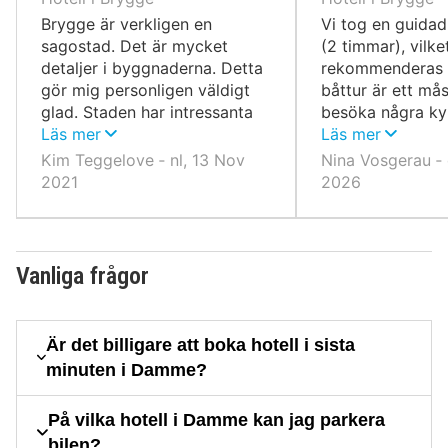
Brygge är verkligen en
Vi tog en guidad
sagostad. Det är mycket
(2 timmar), vilke
detaljer i byggnaderna. Detta
rekommenderas s
gör mig personligen väldigt
båttur är ett mås
glad. Staden har intressanta
besöka några ky
sevärdheter. Och shopping
Läs mer
mycket intressan
Läs mer
rekommenderas definitivt.
mycket mer att 
Kim Teggelove ‐ nl, 13 Nov
Nina Vosgerau ‐ 
parker och havet
2021
2026
Vanliga frågor
Är det billigare att boka hotell i sista
minuten i Damme?
På vilka hotell i Damme kan jag parkera
bilen?