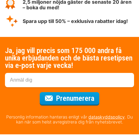
2,5 miljoner nöjda gäster de senaste 20 åren
– boka du med!
Spara upp till 50% – exklusiva rabatter idag!
Ja, jag vill precis som 175 000 andra få
unika erbjudanden och de bästa resetipsen
via e-post varje vecka!
för nyhetsbrev
Prenumerera
Personlig information hanteras enligt vår
dataskyddspolicy
. Du
kan när som helst avregistrera dig från nyhetsbrevet.