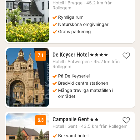
1294
Hotell i
Brygge
·
45.2 km från
Rollegem
kr.
Rymliga rum
Natursköna omgivningar
Gratis parkering
1
De Keyser Hotel
, 4 Stjärnor
7.1
natt
Hotell i
Antwerpen
·
95.2 km från
från
Rollegem
980
På De Keyserlei
kr.
Bredvid centralstationen
Många trevliga matställen i
området
1
Campanile Gent
, 2 Stjärnor
6.8
natt
Hotell i
Gent
·
43.5 km från Rollegem
från
1088
Bekvämt hotell