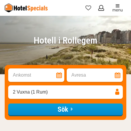
menu
Mina
favoriter
Hotell i Rollegem
Ankomst
Avresa
2 Vuxna (1 Rum)
Sök