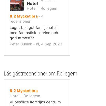
Hotel
Hotell i Rollegem
av
8.2
Mycket bra
‐
4
10,
recensioner
Lugnt beläget familjehotell,
med fantastisk service och
god atmosfär
Peter Bunink ‐ nl, 4 Sep 2023
Läs gästrecensioner om Rollegem
av
8.2
Mycket bra
10,
Hotell i Rollegem
Vi besökte Kortrijks centrum