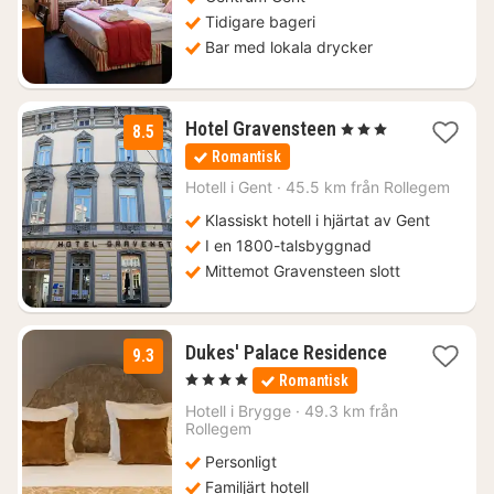
Tidigare bageri
Bar med lokala drycker
1
Hotel Gravensteen
, 3 Stjärnor
8.5
natt
Romantisk
från
1416
Hotell i
Gent
·
45.5 km från Rollegem
kr.
Klassiskt hotell i hjärtat av Gent
I en 1800-talsbyggnad
Mittemot Gravensteen slott
1
Dukes' Palace Residence
9.3
natt
, 4 Stjärnor
Romantisk
från
1793
Hotell i
Brygge
·
49.3 km från
Rollegem
kr.
Personligt
Familjärt hotell