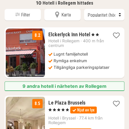
10
Hotell i Rollegem hittades
Filter
Karta
1
Elckerlyck Inn Hotel
, 2 Stjärnor
8.2
natt
Hotell i
Rollegem
·
400 m från
från
centrum
1481
Lugnt familjehotell
kr.
Rymliga enkelrum
Tillgängliga parkeringsplatser
9 andra hotell i närheten av Rollegem
1
Le Plaza Brussels
8.5
natt
, 5 Stjärnor
Njut av lyx
från
1807
Hotell i
Bryssel
·
77.4 km från
Rollegem
kr.