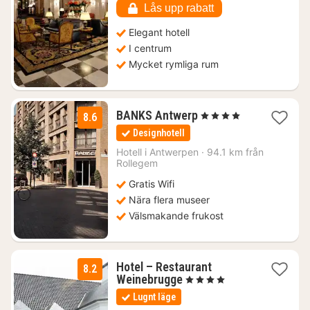
Lås upp rabatt
Elegant hotell
I centrum
Mycket rymliga rum
1
BANKS Antwerp
, 4 Stjärnor
8.6
natt
Designhotell
från
1323
Hotell i
Antwerpen
·
94.1 km från
Rollegem
kr.
Gratis Wifi
Nära flera museer
Välsmakande frukost
Hotel – Restaurant
8.2
2
Weinebrugge
, 4 Stjärnor
nätter
Lugnt läge
för