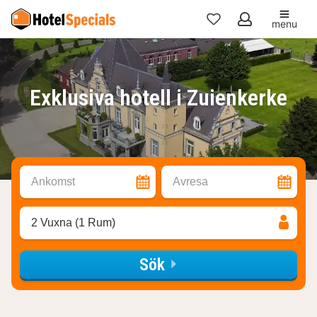
menu
Mina
favoriter
Exklusiva hotell i Zuienkerke
Ankomst
Avresa
2 Vuxna (1 Rum)
Sök