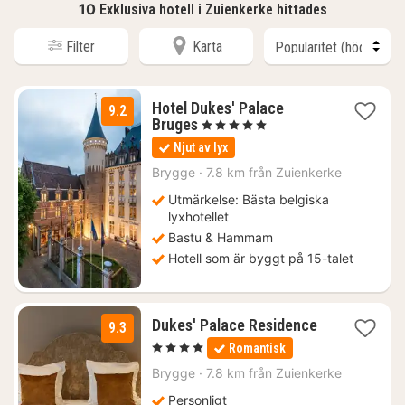
10
Exklusiva hotell i Zuienkerke hittades
Filter
Karta
Hotel Dukes' Palace
9.2
1
Bruges
, 5 Stjärnor
natt
Njut av lyx
från
2551
Brygge
·
7.8 km från Zuienkerke
kr.
Utmärkelse: Bästa belgiska
lyxhotellet
Bastu & Hammam
Hotell som är byggt på 15-talet
1
Dukes' Palace Residence
9.3
natt
, 4 Stjärnor
Romantisk
från
1791
Brygge
·
7.8 km från Zuienkerke
kr.
Personligt