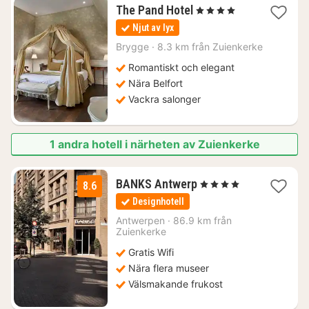
1
The Pand Hotel
, 4 Stjärnor
natt
Njut av lyx
från
2280
Brygge
·
8.3 km från Zuienkerke
kr.
Romantiskt och elegant
Nära Belfort
Vackra salonger
1 andra hotell i närheten av Zuienkerke
1
BANKS Antwerp
, 4 Stjärnor
8.6
natt
Designhotell
från
1351
Antwerpen
·
86.9 km från
Zuienkerke
kr.
Gratis Wifi
Nära flera museer
Välsmakande frukost