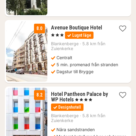
1
Avenue Boutique Hotel
8.0
natt
, 3 Stjärnor
Lugnt läge
från
1140
Blankenberge
·
5.8 km från
Zuienkerke
kr.
Centralt
5 min. promenad från stranden
Dagstur till Brygge
Hotel Pantheon Palace by
8.2
1
WP Hotels
, 4 Stjärnor
natt
Designhotell
från
1814
Blankenberge
·
5.8 km från
Zuienkerke
kr.
Nära sandstranden