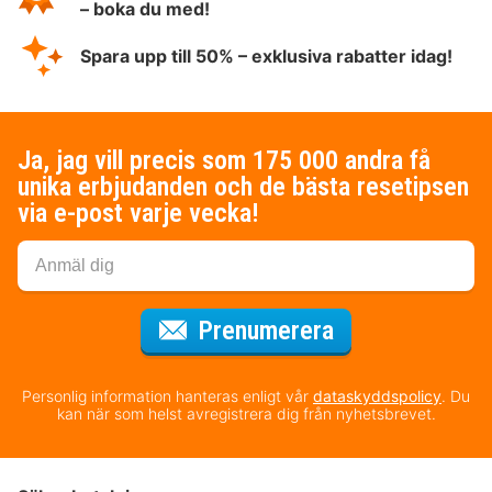
– boka du med!
Spara upp till 50% – exklusiva rabatter idag!
Ja, jag vill precis som 175 000 andra få
unika erbjudanden och de bästa resetipsen
via e-post varje vecka!
för nyhetsbrev
Prenumerera
Personlig information hanteras enligt vår
dataskyddspolicy
. Du
kan när som helst avregistrera dig från nyhetsbrevet.