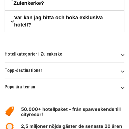
Zuienkerke?
Var kan jag hitta och boka exklusiva
hotell?
Hotellkategorier i Zuienkerke
Topp-destinationer
Populära teman
Om
HotelSpecials
50.000+ hotellpaket – från spaweekends till
cityresor!
2,5 miljoner nöjda gäster de senaste 20 åren