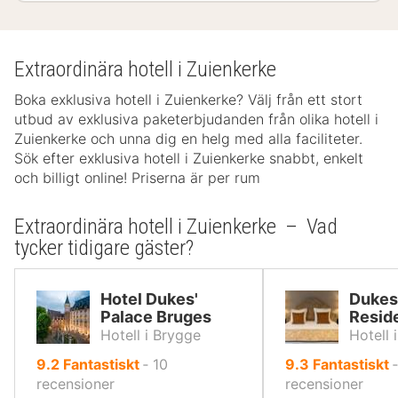
Extraordinära hotell i Zuienkerke
Boka exklusiva hotell i Zuienkerke? Välj från ett stort
utbud av exklusiva paketerbjudanden från olika hotell i
Zuienkerke och unna dig en helg med alla faciliteter.
Sök efter exklusiva hotell i Zuienkerke snabbt, enkelt
och billigt online! Priserna är per rum
Extraordinära hotell i Zuienkerke – Vad
tycker tidigare gäster?
Hotel Dukes'
Dukes
Palace Bruges
Resid
Hotell i Brygge
Hotell 
av
av
9.2
Fantastiskt
‐
10
9.3
Fantastiskt
10,
10,
recensioner
recensioner