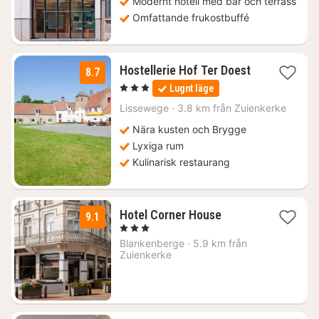
Modernt hotell med bar och terrass
Omfattande frukostbuffé
1
Hostellerie Hof Ter Doest
8.7
natt
, 3 Stjärnor
Lugnt läge
från
1781
Lissewege
·
3.8 km från Zuienkerke
kr.
Nära kusten och Brygge
Lyxiga rum
Kulinarisk restaurang
1
Hotel Corner House
9.1
natt
, 3 Stjärnor
från
Blankenberge
·
5.9 km från
1743
Zuienkerke
kr.