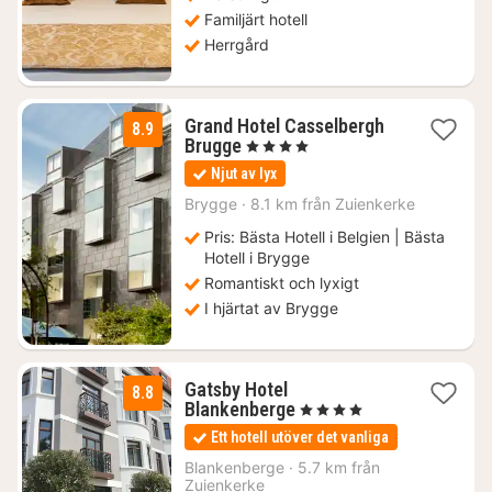
Familjärt hotell
Herrgård
Grand Hotel Casselbergh
8.9
1
Brugge
, 4 Stjärnor
natt
Njut av lyx
från
2126
Brygge
·
8.1 km från Zuienkerke
kr.
Pris: Bästa Hotell i Belgien | Bästa
Hotell i Brygge
Romantiskt och lyxigt
I hjärtat av Brygge
Gatsby Hotel
8.8
1
Blankenberge
, 4 Stjärnor
natt
Ett hotell utöver det vanliga
från
1885
Blankenberge
·
5.7 km från
Zuienkerke
kr.