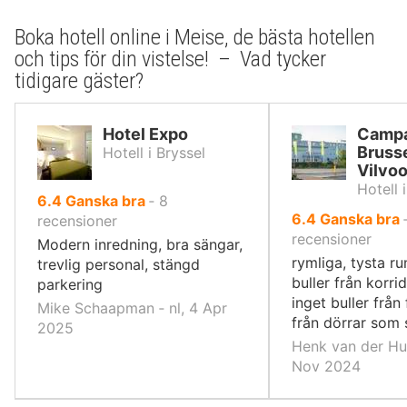
Boka hotell online i Meise, de bästa hotellen
och tips för din vistelse! – Vad tycker
tidigare gäster?
Hotel Expo
Campa
Bruss
Hotell i Bryssel
Vilvo
Hotell 
av
6.4
Ganska bra
‐
8
av
6.4
Ganska bra
10,
recensioner
10,
recensioner
Modern inredning, bra sängar,
rymliga, tysta ru
trevlig personal, stängd
buller från korri
parkering
inget buller från
Mike Schaapman ‐ nl, 4 Apr
från dörrar som 
2025
Henk van der Hul
Nov 2024