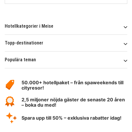
Hotellkategorier i Meise
Topp-destinationer
Populära teman
Om
HotelSpecials
50.000+ hotellpaket – från spaweekends till
cityresor!
2,5 miljoner nöjda gäster de senaste 20 åren
– boka du med!
Spara upp till 50% – exklusiva rabatter idag!