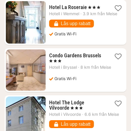
1
Hotel La Roseraie
, 3 Stjärnor
natt
Hotell i
Wemmel
·
3.9 km från Meise
från
1165
Lås upp rabatt
kr.
Gratis Wi-Fi
1
Condo Gardens Brussels
natt
, 3 Stjärnor
från
Hotell i
Bryssel
·
8 km från Meise
779
kr.
Gratis Wi-Fi
Hotel The Lodge
1
Vilvoorde
, 3 Stjärnor
natt
Hotell i
Vilvoorde
·
6.6 km från Meise
från
997
Lås upp rabatt
kr.