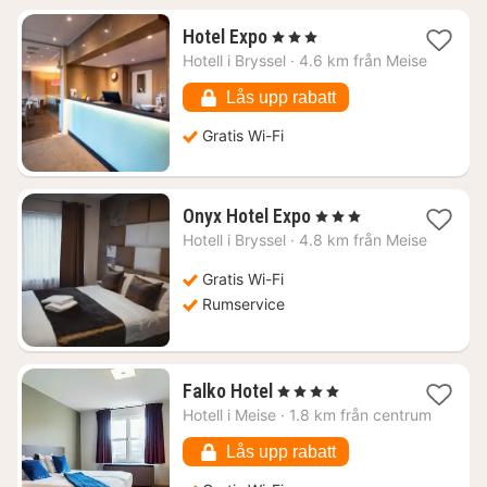
1
Hotel Expo
, 3 Stjärnor
natt
Hotell i
Bryssel
·
4.6 km från Meise
från
765
Lås upp rabatt
kr.
Gratis Wi-Fi
1
Onyx Hotel Expo
, 3 Stjärnor
natt
Hotell i
Bryssel
·
4.8 km från Meise
från
837
Gratis Wi-Fi
kr.
Rumservice
1
Falko Hotel
, 4 Stjärnor
natt
Hotell i
Meise
·
1.8 km från centrum
från
826
Lås upp rabatt
kr.