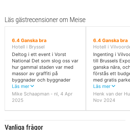
Läs gästrecensioner om Meise
av
av
6.4
Ganska bra
6.4
Ganska bra
10,
10,
Hotell i Bryssel
Hotell i Vilvoord
Deltog i ett event i Vorst
Ingenting i Vilvo
National Det som slog oss var
till Brussels Exp
hur gammal staden var med
ganska nära, och
massor av graffiti på
förstås ett bud
byggnader och byggnader
med gratis parke
täckta av plast som om de
Läs mer
bra frukost.
Läs mer
höll på att kollapsa
Mike Schaapman ‐ nl, 4 Apr
Henk van der Hul
2025
Nov 2024
Vanliga frågor