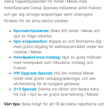
Säkra topperbjudanden för hotell i Meise med
HotelSpecials! Dessa Specials inkluderar alltid frukost
och ger dig otroliga besparingar samt ytterligare
fördelar för ett ännu bättre vistelse:
Specialerbjudande
:
Boka ditt hotell i Meise och
njut av höga rabatter.
Spa-erbjudanden
:
Koppla av och återhämta dig
med gratis tillgång till wellnessområdet under din
vistelse i Meise.
Hotellpaket med middag
:
Njut av goda måltider
med hotellpaket som inkluderar middag och
frukost.
VIP Upgrade Special
:
Höj din vistelse Meise
hotell med gratis rumuppgraderingar och sen
utcheckning för en lyxigare getaway.
3=2 Special
:
Stanna tre nätter och betala bara
för två – njut av en gratis övernattning i Meise!
Vårt tips:
Boka tidigt för att få de bästa rabatterna och