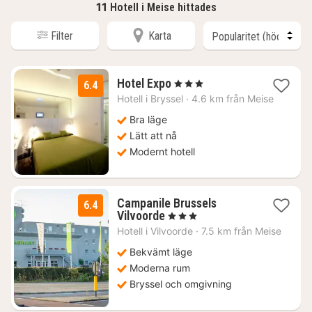
11
Hotell i Meise hittades
Filter
Karta
1
Hotel Expo
, 3 Stjärnor
6.4
natt
Hotell i
Bryssel
·
4.6 km från Meise
från
976
Bra läge
kr.
Lätt att nå
Modernt hotell
Campanile Brussels
6.4
1
Vilvoorde
, 3 Stjärnor
natt
Hotell i
Vilvoorde
·
7.5 km från Meise
från
1111
Bekvämt läge
kr.
Moderna rum
Bryssel och omgivning