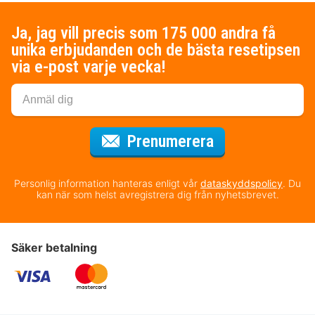
Ja, jag vill precis som 175 000 andra få
unika erbjudanden och de bästa resetipsen
via e-post varje vecka!
för nyhetsbrev
Prenumerera
Personlig information hanteras enligt vår
dataskyddspolicy
. Du
kan när som helst avregistrera dig från nyhetsbrevet.
Säker betalning