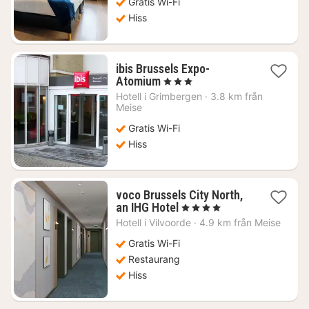
Gratis Wi-Fi
Hiss
ibis Brussels Expo-
1
Atomium
, 3 Stjärnor
natt
Hotell i
Grimbergen
·
3.8 km från
från
Meise
666
Gratis Wi-Fi
kr.
Hiss
voco Brussels City North,
1
an IHG Hotel
, 4 Stjärnor
natt
Hotell i
Vilvoorde
·
4.9 km från Meise
från
1012
Gratis Wi-Fi
kr.
Restaurang
Hiss