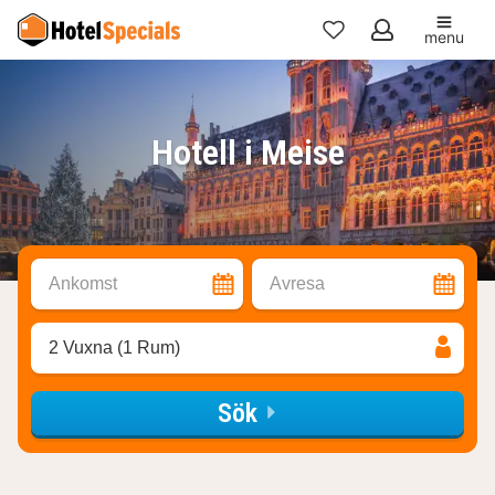
menu
Mina
favoriter
Hotell i Meise
Ankomst
Avresa
2 Vuxna (1 Rum)
Sök